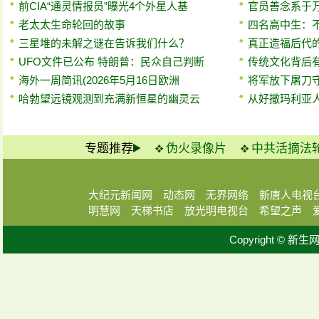
前CIA“通灵情报员”曝光4个外星人基
官员善念系于
老太太生命轮回的故事
四名高中生：
三星堆的未解之谜在告诉我们什么？
真正造福后代
UFO文件已公布 特朗普：民众自己判断
传统文化背后
海外一周简讯(2026年5月16日欧洲
将军放下屠刀
哈勃望远镜观测到充满新恒星的幽灵云
从好撒玛利亚
专题推荐
伪火录像片
中共活摘法
大纪元新闻网
动态网
无界网络
新唐人电视
明慧网
天梯书店
放光明电视台
希望之声
Copyright © 新