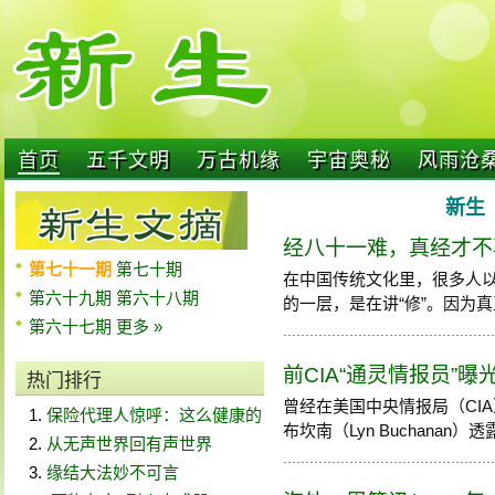
首页
五千文明
万古机缘
宇宙奥秘
风雨沧
新生 
经八十一难，真经才不
第七十一期
第七十期
在中国传统文化里，很多人以
第六十九期
第六十八期
的一层，是在讲“修”。因为真正重
第六十七期
更多 »
前CIA“通灵情报员”
热门排行
曾经在美国中央情报局（CI
保险代理人惊呼：这么健康的
布坎南（Lyn Buchanan）透露，
从无声世界回有声世界
缘结大法妙不可言