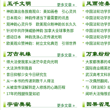
更多文章 »
神韵演出各族裔观众：美如画卷 引心灵共
中国法轮功学员
日本观众：神韵传递当下最需要的讯息
中国法轮功学员
观神韵心灵升华 欧美观众盼神韵长长久久
中国法轮功学员
针对中共炸弹威胁神韵 加拿大全球事务部
中国法轮功学员
感动日本 神韵洗涤心灵传递光明
中国法轮功学员
欧美观众赞神韵：树立文化典范 引领世界
中国法轮功学员
更多文章 »
得大法使我家从迷茫中走向光明
大家都羡慕的
大法洪传到我县
国际商业精英
昔日抑郁少女今日研究生
武汉高考文科
从一本书的传递到数千人得法
一次偶然翻阅
从被宣传误解到走入修炼的心路历程
与《转法轮》
17年的残腿恢复如初
闻听大法悔恨
更多文章 »