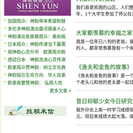
我们县是贫困的山区，人们憨
年，1个大学生参加了师父在济南
加国观众：神韵带来希望和鼓
多伦多神韵演出盛况振奋人心
大家都羡慕的幸福之家
神韵演出各族裔观众：美如画
我是一位年已八旬的老翁，
日本观众：神韵传递当下最需
的人，都非常羡慕我有一个
观神韵心灵升华 欧美观众盼
感动日本 神韵洗涤心灵传递
《渔夫和金鱼的故事》
欧美观众赞神韵：树立文化典
神韵指引生命方向 华人自豪
《渔夫和金鱼的故事》是一
个老头儿和他的老太婆一起住在海
欧美政要赞神韵： 弘扬人性
更多文章 »
昔日抑郁少女今日研究
我外孙女上高一时学习成绩很
元，但后来成绩大起大落。成绩大