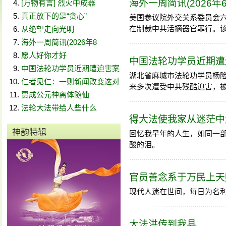
海外一周简讯(2026年6
[万物有言] 烈火中成器
真正放下的是“贪心”
美国参议院外交关系委员会
在制裁中共活摘器官罪行。
从绝望走向光明
海外一周简讯(2026年8
愿人好你才好
中国法轮功学员近期遭迫害
中国法轮功学员近期遭迫害案
湖北省麻城市法轮功学员杨
仁者见仁：一则新闻改变这对
来多次遭受中共残酷迫害，被罚款
贾成公元神离体随仙
法轮大法带给人些什么
得大法使我家从迷茫中
神韵特辑
回忆我早年的人生，如同一
酸的泪。
官员善念系于万民上天
现代人迷在世间，每日为名
大法洪传到我县