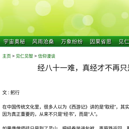
宇宙奥秘
风雨沧桑
万象纷纷
因果省思
见
主页
>
见仁见智
>
信仰漫谈
经八十一难，真经才不再只
文 : 躬行
在中国传统文化里，很多人以为《西游记》讲的是“取经”，其实
因为真正重要的，从来不只是“经书”，而是“人”。
如果唐僧师徒只是到了灵山，把经卷装进包袱，再原路返回，