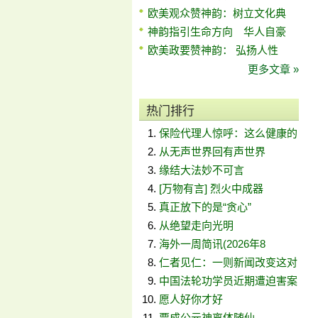
欧美观众赞神韵：树立文化典
神韵指引生命方向 华人自豪
欧美政要赞神韵： 弘扬人性
更多文章 »
热门排行
保险代理人惊呼：这么健康的
从无声世界回有声世界
缘结大法妙不可言
[万物有言] 烈火中成器
真正放下的是“贪心”
从绝望走向光明
海外一周简讯(2026年8
仁者见仁：一则新闻改变这对
中国法轮功学员近期遭迫害案
愿人好你才好
贾成公元神离体随仙