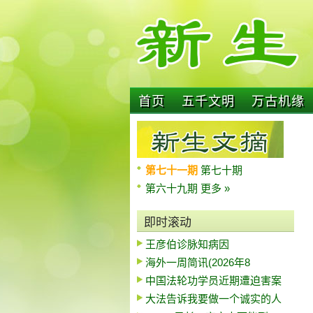
首页
五千文明
万古机缘
第七十一期
第七十期
第六十九期
更多 »
即时滚动
王彦伯诊脉知病因
海外一周简讯(2026年8
中国法轮功学员近期遭迫害案
大法告诉我要做一个诚实的人