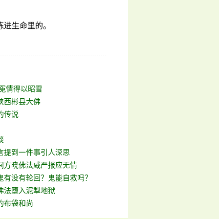
炼进生命里的。
 冤情得以昭雪
陕西彬县大佛
的传说
谈
言提到一件事引人深思
间方晓佛法威严报应无情
鬼有没有轮回？鬼能自救吗？
佛法堕入泥犁地狱
的布袋和尚