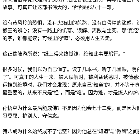
故事。可真正让这部书伟大的，恰恰是那八十一难。
没有黄风岭的恐惧，没有火焰山的煎熬，没有白骨精的迷惑，
猴王的辨心；没有一路上的饥寒、误解、离散与生死，那“真经
的字，谁都能读；可经里的“道”，必须用人生去走。
这正像陆游所说：“纸上得来终觉浅，绝知此事要躬行。”
很多时候，我们以为自己懂了。读了几本书，听了几堂课，明
了”。可真正的人生一来：被人误解时，被利益诱惑时，被情
运推到绝境时，我们才会发现：原来自己“知道”的，并不等于真
最重要的，从来不只是“经”，而是“难”。因为难，才是炼人的炉
孙悟空为什么最后能成佛？不是因为他会七十二变，而是因为
忍委屈、护别人、守信念。
猪八戒为什么始终成不了悟空？因为他总在“知道”与“做到”之间