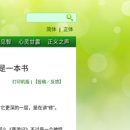
简体
|
正体
仁见智
心灵甘露
正义之声
是一本书
打印机版
|
【投稿／反馈】
它更深的一层，是在讲“修”。
那么《西游记》不过是一个神怪