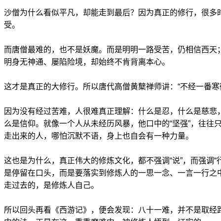
沙僧为什么看似平凡，却能走到最后？因为真正的修行，很多
受。
而唐僧最难的，也不是妖魔。而是明明一路受苦，仍相信西天
明身无神通、屡陷险境，却始终不肯背离本心。
这才是真正的大修行。所以唐代高僧黄櫱禅师讲：“不经一番寒
因为没有经过苦难，人很难真正理解：什么是忍，什么是慈悲
么是信仰。就像一个人从未经历风暴，他口中的“坚强”，往往
走出来的人，哪怕沉默不语，身上也自会有一种力量。
这也是为什么，真正伟大的修炼文化，都不强调“说”，而强调“
是停留在口头，而是要落实到修炼人的一思一念、一言一行之中
走过去的，是修炼人自己。
所以回头再看《西游记》，便会发现：八十一难，并不是取经路