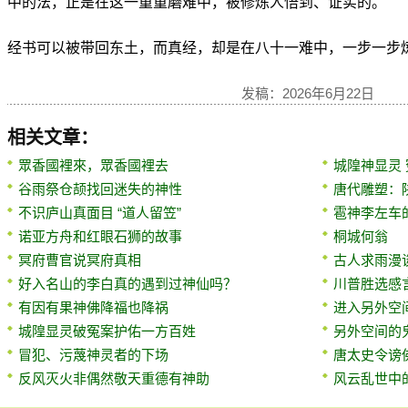
中的法，正是在这一重重磨难中，被修炼人悟到、证实的。
经书可以被带回东土，而真经，却是在八十一难中，一步一步
发稿：2026年6月22日
相关文章：
眾香國裡來，眾香國裡去
城隍神显灵
谷雨祭仓颉找回迷失的神性
唐代雕塑：
不识庐山真面目 “道人留笠”
雹神李左车
诺亚方舟和红眼石狮的故事
桐城何翁
冥府曹官说冥府真相
古人求雨漫
好入名山的李白真的遇到过神仙吗？
川普胜选感
有因有果神佛降福也降祸
进入另外空
城隍显灵破冤案护佑一方百姓
另外空间的
冒犯、污蔑神灵者的下场
唐太史令谤
反风灭火非偶然敬天重德有神助
风云乱世中