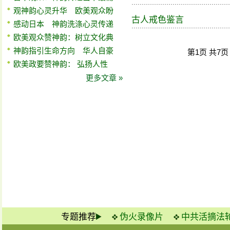
观神韵心灵升华 欧美观众盼
古人戒色鉴言
感动日本 神韵洗涤心灵传递
欧美观众赞神韵：树立文化典
神韵指引生命方向 华人自豪
第1页 共7
欧美政要赞神韵： 弘扬人性
更多文章 »
专题推荐
伪火录像片
中共活摘法