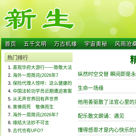
首页
五千文明
万古机缘
宇宙奥秘
风雨沧
热门排行
喜观华府大游行——致敬大法
纵然时空交替 瞬间即是
海外一周简讯(2026年7
保险代理人惊呼：这么健康的
生命一场缘
中国法轮功学员近期遭迫害案
从无声世界回有声世界
他用善驱散了法官心里的
害佛而死 敬佛而生
海外一周简讯(2026年7
配乐散文朗诵：遇见
缘结大法妙不可言
懂得感恩才是内心快乐的
古代也有UFO?