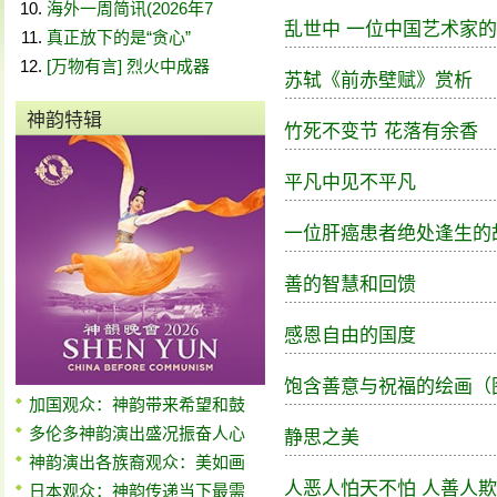
海外一周简讯(2026年7
乱世中 一位中国艺术家
真正放下的是“贪心”
[万物有言] 烈火中成器
苏轼《前赤壁赋》赏析
神韵特辑
竹死不变节 花落有余香
平凡中见不平凡
一位肝癌患者绝处逢生的
善的智慧和回馈
感恩自由的国度
饱含善意与祝福的绘画（
加国观众：神韵带来希望和鼓
多伦多神韵演出盛况振奋人心
静思之美
神韵演出各族裔观众：美如画
人恶人怕天不怕 人善人
日本观众：神韵传递当下最需