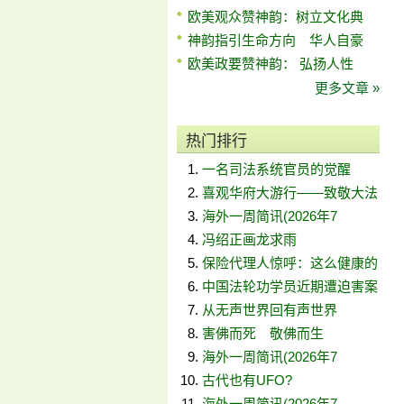
欧美观众赞神韵：树立文化典
神韵指引生命方向 华人自豪
欧美政要赞神韵： 弘扬人性
更多文章 »
热门排行
一名司法系统官员的觉醒
喜观华府大游行——致敬大法
海外一周简讯(2026年7
冯绍正画龙求雨
保险代理人惊呼：这么健康的
中国法轮功学员近期遭迫害案
从无声世界回有声世界
害佛而死 敬佛而生
海外一周简讯(2026年7
古代也有UFO?
海外一周简讯(2026年7