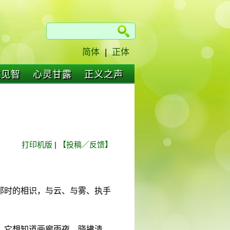
简体
|
正体
仁见智
心灵甘露
正义之声
打印机版
|
【投稿／反馈】
那时的相识，与云、与雾、执手
，它想知道画廊雨夜、晓拂清