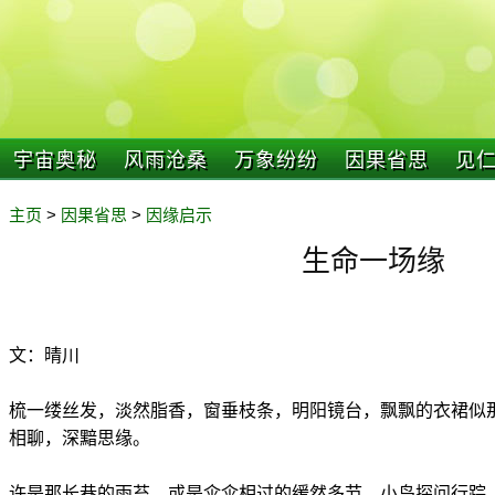
宇宙奥秘
风雨沧桑
万象纷纷
因果省思
见
主页
>
因果省思
>
因缘启示
生命一场缘
文：晴川
梳一缕丝发，淡然脂香，窗垂枝条，明阳镜台，飘飘的衣裙似
相聊，深黯思缘。
许是那长巷的雨苔，或是伞伞相过的缓然多节，小鸟探问行踪