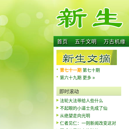
首页
五千文明
万古机缘
第七十一期
第七十期
第六十九期
更多 »
即时滚动
法轮大法带给人些什么
不起眼的小道士先成了仙
从绝望走向光明
仁者见仁：一则新闻改变这对