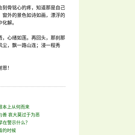
会刻骨铭心的疼，知道那是自己
。窗外的景色如诗如画，漂浮的
中化解。
悟，心绪如莲。再回头，那刹那
风尘，飘一路山连；浸一程秀
谢恩！
根本上从何而来
为善 哀大莫过于为恶
大旱在警示什么？
着的时候