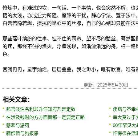
修炼中，有难过的坎，一句话、一个事情，也会突然不解，也
悟的太浅，亦或业力所阻、魔障的干扰，静心学法、置于法中
白云若隐若现，搅扰的是心中的丝凉，自己的心结却只能在法
那些落叶缤纷的往事、挂不住的雨帘、望不尽的愁丝，蓦然醒
的疼，那经不住的渔火，浮盏浅现，如渐漂渐远的舟，枉一路
色。
宫阙冉冉，星宇灿烂，层层叠叠，我之渺小，唯有欣喜，唯有
更新：2025年5月30日
相关文章：
郎官淡泊名利却升任知府乃是定数
疾病与不幸
在涉及钱财的方方面面都一定要走正路
幸大莫过于
慈悲与惩罚
60年罕见
骡偿债与狗报恩
忏悔须在活