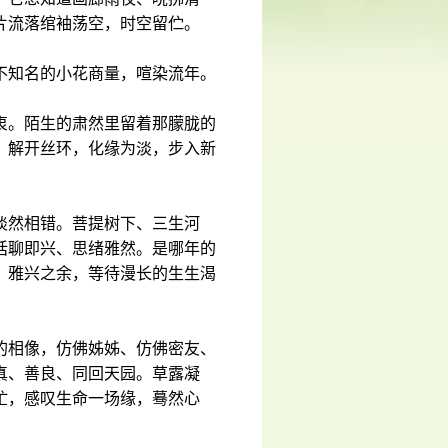
片流落绾袖荡空，时空留伫。
不知名的小花商量，喧染流年。
衷。陌生的肃然里留着那朦胧的
，解开丝环，化缘为淡，步入新
淡然相错。菩提树下、三生河
话聊即兴、思绪雅然。是哪年的
、雅兴之余，等待漫长的生生渴
的相像，仿佛姊姊、仿佛密友、
真、善良、同回天园。草露凝
忙，感叹生命一场缘，蓦然心