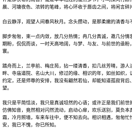
晨、河塘夜色、浓转的笔峰，将心环收于唇齿之间，将闲言碎
白云静浮，观望人间春风秋月。念头攒动，是那柔嫩的清香与
脚步匆匆，束一点内敛，放几分热情；冉几分真诚，邀几分情
期盼，侃侃而谈，一时天高地阔，与梦、与友、与前世的亟盼
寰。
踏舟而上，兰亭前、梅庄苑，拈一缕清香，扣几丝芳晴，游人
畔、寺庙道院、名山大川，修过的缘、相识的年，如丝如织，
约定，还是师尊的安排，我没有翩然若仙，却能知道孤寂背后
望。
我只是平简恬淡，我只是真诚坦然的心语；或许正是我们前世
仿佛知音，竟然相对闪然流动，启动心扉，欢乐送别，莫负本
霜，冷月照墙，车来车往中，便不知去向。相识相遇，匆匆忙
安，我已不愧，你已所知。