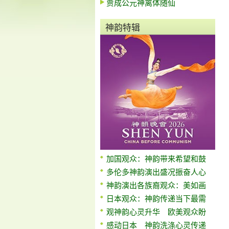
贾成公元神离体随仙
神韵特辑
加国观众：神韵带来希望和鼓
多伦多神韵演出盛况振奋人心
神韵演出各族裔观众：美如画
日本观众：神韵传递当下最需
观神韵心灵升华 欧美观众盼
感动日本 神韵洗涤心灵传递