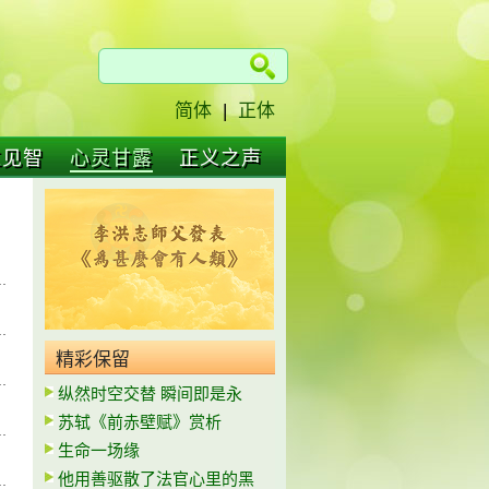
简体
|
正体
仁见智
心灵甘露
正义之声
精彩保留
纵然时空交替 瞬间即是永
苏轼《前赤壁赋》赏析
生命一场缘
他用善驱散了法官心里的黑