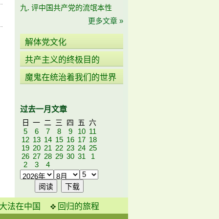
九. 评中国共产党的流氓本性
更多文章 »
解体党文化
共产主义的终极目的
魔鬼在统治着我们的世界
过去一月文章
日
一
二
三
四
五
六
5
6
7
8
9
10
11
12
13
14
15
16
17
18
19
20
21
22
23
24
25
26
27
28
29
30
31
1
2
3
4
大法在中国
回归的旅程