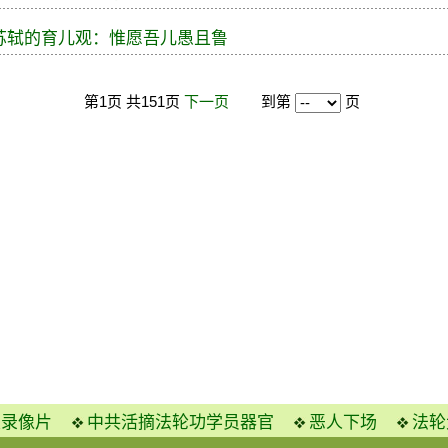
苏轼的育儿观：惟愿吾儿愚且鲁
第1页 共151页
下一页
到第
页
火录像片
中共活摘法轮功学员器官
恶人下场
法轮