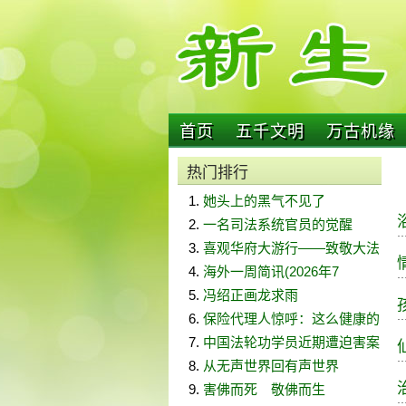
首页
五千文明
万古机缘
热门排行
她头上的黑气不见了
一名司法系统官员的觉醒
喜观华府大游行——致敬大法
海外一周简讯(2026年7
冯绍正画龙求雨
保险代理人惊呼：这么健康的
中国法轮功学员近期遭迫害案
从无声世界回有声世界
害佛而死 敬佛而生