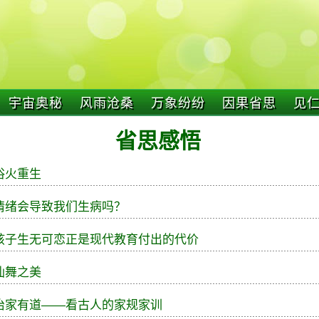
宇宙奥秘
风雨沧桑
万象纷纷
因果省思
见
省思感悟
浴火重生
情绪会导致我们生病吗？
孩子生无可恋正是现代教育付出的代价
仙舞之美
治家有道——看古人的家规家训