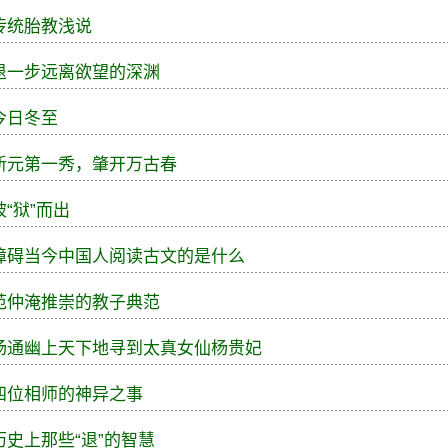
传统胎教浅说
退一步远离欲望的深渊
今日冬至
新元第一秀，肇开万古春
破“狱”而出
障碍当今中国人阅读古文的是什么
范仲淹推崇的教子典范
杨通幽上天下地寻到太真女仙杨贵妃
四位相师的神异之事
历史上那些“退”的智慧