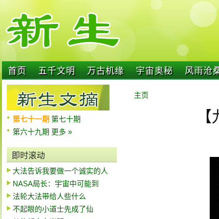
首页
五千文明
万古机缘
宇宙奥秘
风雨沧
主页
【
第七十一期
第七十期
第六十九期
更多 »
即时滚动
大法告诉我要做一个诚实的人
NASA局长：宇宙中可能到
法轮大法带给人些什么
不起眼的小道士先成了仙