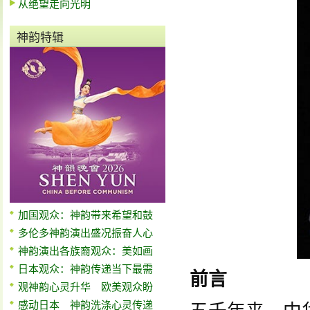
从绝望走向光明
神韵特辑
加国观众：神韵带来希望和鼓
多伦多神韵演出盛况振奋人心
神韵演出各族裔观众：美如画
日本观众：神韵传递当下最需
前言
观神韵心灵升华 欧美观众盼
感动日本 神韵洗涤心灵传递