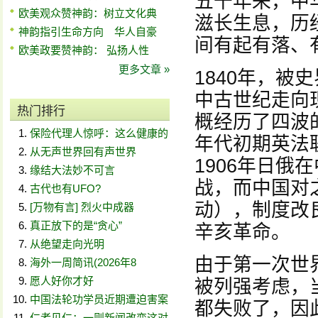
五千年来，中
欧美观众赞神韵：树立文化典
滋长生息，历
神韵指引生命方向 华人自豪
间有起有落、
欧美政要赞神韵： 弘扬人性
更多文章 »
1840年，
中古世纪走向
热门排行
概经历了四波
保险代理人惊呼：这么健康的
年代初期英法
从无声世界回有声世界
1906年日
缘结大法妙不可言
战，而中国对
古代也有UFO?
动），制度改
[万物有言] 烈火中成器
真正放下的是“贪心”
辛亥革命。
从绝望走向光明
由于第一次世
海外一周简讯(2026年8
愿人好你才好
被列强考虑，
中国法轮功学员近期遭迫害案
都失败了，因
仁者见仁：一则新闻改变这对