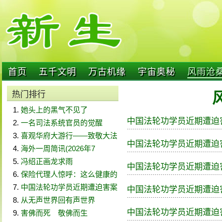
首页
五千文明
万古机缘
宇宙奥秘
风雨沧
热门排行
她头上的黑气不见了
中国法轮功学员近期遭迫害案
一名司法系统官员的觉醒
喜观华府大游行——致敬大法
中国法轮功学员近期遭迫害案
海外一周简讯(2026年7
冯绍正画龙求雨
中国法轮功学员近期遭迫害案
保险代理人惊呼：这么健康的
中国法轮功学员近期遭迫害案
中国法轮功学员近期遭迫害案
从无声世界回有声世界
中国法轮功学员近期遭迫害案
害佛而死 敬佛而生