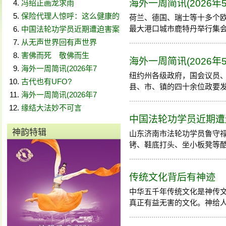
海外一周简讯(2026年
冯绍正画龙求雨
保险代理人惊呼：这么健康的
荷兰、德国、瑞士等十多个
最大港口城市鹿特丹举行集会和游
中国法轮功学员近期遭迫害案
从无声世界回有声世界
害佛而死 敬佛而生
海外一周简讯(2026年
海外一周简讯(2026年7
纽约州各级政府，国会议员
古代也有UFO?
县、市、镇的四十余位政要发来
海外一周简讯(2026年7
缘结大法妙不可言
中国法轮功学员近期遭迫害
神韵特辑
山东济南市法轮功学员鲁守
铐、鞋底打头、坐小板凳等酷刑折
传统文化背后有神迹
中华五千年传统文化是神传
真正有益无害的文化。神给人规定