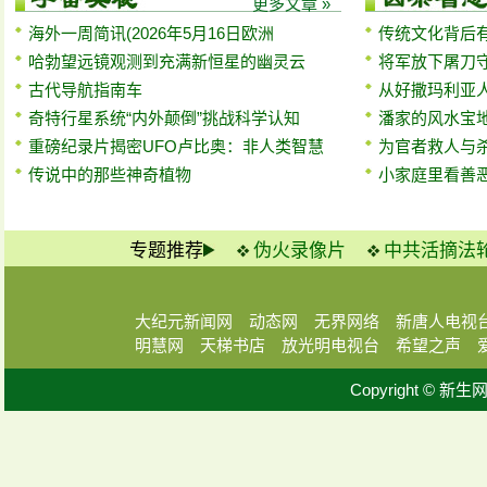
更多文章 »
海外一周简讯(2026年5月16日欧洲
传统文化背后
哈勃望远镜观测到充满新恒星的幽灵云
将军放下屠刀
古代导航指南车
从好撒玛利亚
奇特行星系统“内外颠倒”挑战科学认知
潘家的风水宝
重磅纪录片揭密UFO卢比奥：非人类智慧
为官者救人与
传说中的那些神奇植物
小家庭里看善
专题推荐
伪火录像片
中共活摘法
大纪元新闻网
动态网
无界网络
新唐人电视
明慧网
天梯书店
放光明电视台
希望之声
Copyright © 新