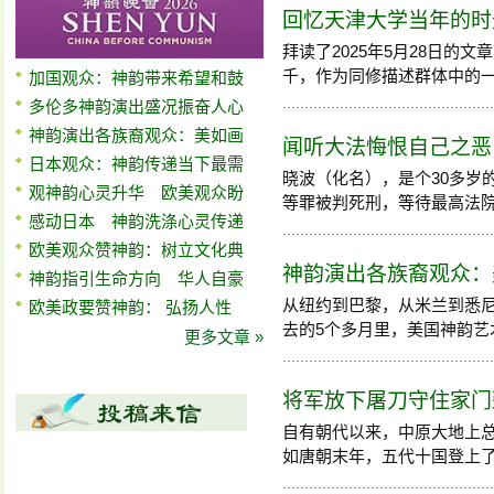
回忆天津大学当年的时
拜读了2025年5月28日的
千，作为同修描述群体中的一员，
加国观众：神韵带来希望和鼓
多伦多神韵演出盛况振奋人心
神韵演出各族裔观众：美如画
闻听大法悔恨自己之恶
日本观众：神韵传递当下最需
晓波（化名），是个30多岁
观神韵心灵升华 欧美观众盼
等罪被判死刑，等待最高法
感动日本 神韵洗涤心灵传递
欧美观众赞神韵：树立文化典
神韵演出各族裔观众：
神韵指引生命方向 华人自豪
从纽约到巴黎，从米兰到悉
欧美政要赞神韵： 弘扬人性
去的5个多月里，美国神韵艺术团
更多文章 »
将军放下屠刀守住家门
自有朝代以来，中原大地上
如唐朝末年，五代十国登上了历史