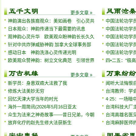
更多文章 »
神韵演出各族裔观众：美如画卷 引心灵共
中国法轮功学员
日本观众：神韵传递当下最需要的讯息
中国法轮功学员
观神韵心灵升华 欧美观众盼神韵长长久久
中国法轮功学员
针对中共炸弹威胁神韵 加拿大全球事务部
中国法轮功学员
感动日本 神韵洗涤心灵传递光明
中国法轮功学员
欧美观众赞神韵：树立文化典范 引领世界
四•二五：“极
更多文章 »
新学员：身患双癌大法救了我
闻听大法悔恨
修炼大法美妙无穷
台湾教师：学
回忆天津大学当年的时光
4·25：一场
海外一周简讯(2026年5月16日亚太
台湾科技大厂
众生为法来之神奇故事——昔日兄弟，今朝
台湾高雄名医
放弃化疗的赵先生修大法获新生
台湾麻醉医师