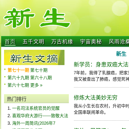
首页
五千文明
万古机缘
宇宙奥秘
风雨沧
新生 
新学员：身患双癌大法
第七十一期
第七十期
7年前，我得了乳腺癌，把
第六十九期
第六十八期
我又被查出了肺癌，感觉死神随时
第六十七期
更多 »
修炼大法美妙无穷
热门排行
我从小生长在农村，升初中
一名司法系统官员的觉醒
全国串联闹革命。
喜观华府大游行——致敬大法
海外一周简讯(2026年7