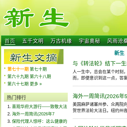
首页
五千文明
万古机缘
宇宙奥秘
风雨沧
新生 
与《转法轮》结下一生
第七十一期
第七十期
人一生中，总会在某个时刻
第六十九期
第六十八期
而，即便意识到这一点，答案却往
第六十七期
更多 »
海外一周简讯(2026年5
热门排行
美国麻萨诸塞州参、众两院
喜观华府大游行——致敬大法
贺世界法轮大法日。纽约州各级政
海外一周简讯(2026年7
保险代理人惊呼：这么健康的