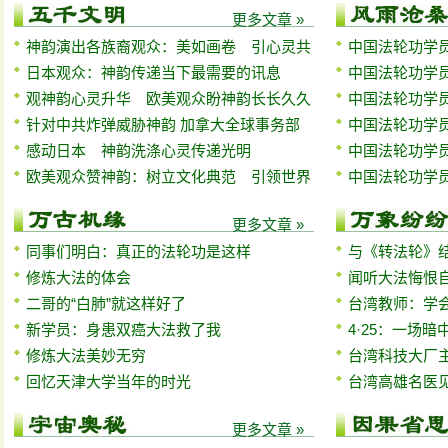
更多文章 »
神韵演出各族裔观众：美如画卷 引心灵共
中国法轮功学员
日本观众：神韵传递当下最需要的讯息
中国法轮功学员
观神韵心灵升华 欧美观众盼神韵长长久久
中国法轮功学员
针对中共炸弹威胁神韵 加拿大全球事务部
中国法轮功学员
感动日本 神韵洗涤心灵传递光明
中国法轮功学员
欧美观众赞神韵：树立文化典范 引领世界
中国法轮功学员
更多文章 »
同事们明白：真正的法轮功是这样
与《转法轮》
修炼大法的体会
闻听大法悔恨
二哥的“白肺”就这样好了
台湾教师：学
新学员：身患双癌大法救了我
4·25：一场
修炼大法美妙无穷
台湾科技大厂
回忆天津大学当年的时光
台湾高雄名医
更多文章 »