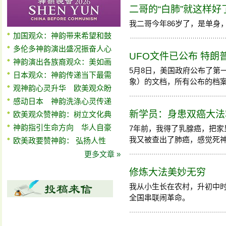
二哥的“白肺”就这样好
我二哥今年86岁了，是单身
加国观众：神韵带来希望和鼓
多伦多神韵演出盛况振奋人心
UFO文件已公布 特朗
神韵演出各族裔观众：美如画
5月8日，美国政府公布了第
日本观众：神韵传递当下最需
象）的文档，所有公布的档案都在WA
观神韵心灵升华 欧美观众盼
感动日本 神韵洗涤心灵传递
新学员：身患双癌大法
欧美观众赞神韵：树立文化典
神韵指引生命方向 华人自豪
7年前，我得了乳腺癌，把
我又被查出了肺癌，感觉死神随时
欧美政要赞神韵： 弘扬人性
更多文章 »
修炼大法美妙无穷
我从小生长在农村，升初中
全国串联闹革命。