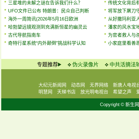
三星堆的未解之谜在告诉我们什么？
传统文化背后
UFO文件已公布 特朗普：民众自己判断
将军放下屠刀
海外一周简讯(2026年5月16日欧洲
从好撒玛利亚
哈勃望远镜观测到充满新恒星的幽灵云
潘家的风水宝
古代导航指南车
为官者救人与
奇特行星系统“内外颠倒”挑战科学认知
小家庭里看善
专题推荐
伪火录像片
中共活摘法
大纪元新闻网
动态网
无界网络
新唐人电视
明慧网
天梯书店
放光明电视台
希望之声
Copyright © 新