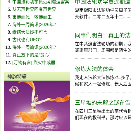
中国法轮功学员近期遭迫害
中国法轮功学员近期遭迫害案
从无声世界回有声世界
湖南衡阳市法轮功学员周子闲先生用S
交软件，二零二五年十二......
害佛而死 敬佛而生
海外一周简讯(2026年7
缘结大法妙不可言
同事们明白：真正的法
古代也有UFO?
在中共迫害法轮功的初期，
海外一周简讯(2026年7
调离原部门。周围都是陌生的同事
真正放下的是“贪心”
[万物有言] 烈火中成器
修炼大法的体会
神韵特辑
我走入法轮大法修炼2年多
候和家人一起修炼，长大后因为常
三星堆的未解之谜在告
在四川三星堆出土的商代青
们现在的教科书，那时应该是人类