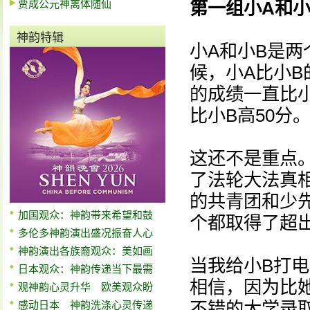
贾成公元神离体随仙
第一组小A和小
神韵特辑
小A和小B是
候，小A比小B
的成绩一直比小
比小B高50分
这还不是重点
了法轮大法真
的共青团和少
加国观众：神韵带来希望和鼓
个都取得了超
多伦多神韵演出盛况振奋人心
神韵演出各族裔观众：美如画
当我给小B打
日本观众：神韵传递当下最需
相信，因为比她
观神韵心灵升华 欧美观众盼
不错的大学录
感动日本 神韵洗涤心灵传递