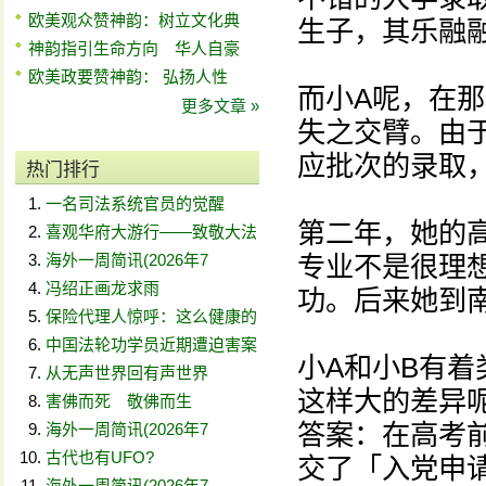
欧美观众赞神韵：树立文化典
生子，其乐融
神韵指引生命方向 华人自豪
欧美政要赞神韵： 弘扬人性
而小A呢，在
更多文章 »
失之交臂。由
应批次的录取
热门排行
一名司法系统官员的觉醒
第二年，她的
喜观华府大游行——致敬大法
海外一周简讯(2026年7
专业不是很理
冯绍正画龙求雨
功。后来她到
保险代理人惊呼：这么健康的
中国法轮功学员近期遭迫害案
小A和小B有
从无声世界回有声世界
这样大的差异
害佛而死 敬佛而生
答案：在高考
海外一周简讯(2026年7
古代也有UFO?
交了「入党申
海外一周简讯(2026年7