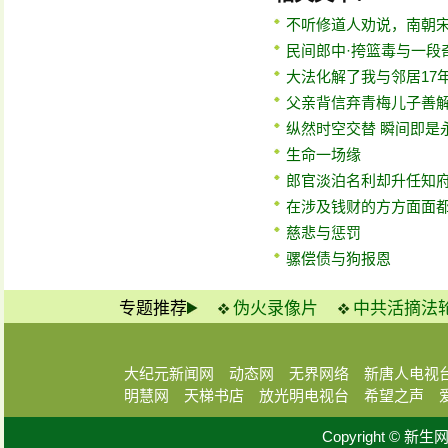
不听修道人劝说，南朝
民间郎中·挎篮毒与一段
大法化解了我与邻居17
父亲背信弃青梅儿子善
纵然时空交替 瞬间即是
生命一场缘
郎官淡泊名利却升任知
在涉及钱财的方方面面
慈悲与惩罚
骡偿债与狗报恩
专题推荐
伪火录像片
中共活摘法
大纪元新闻网
动态网
无界网络
新唐人电视
明慧网
天梯书店
放光明电视台
希望之声
Copyright © 新