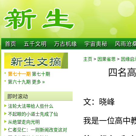
首页
五千文明
万古机缘
宇宙奥秘
风雨沧
主页
>
因果省思
>
因缘启
四名
第七十一期
第七十期
第六十九期
更多 »
即时滚动
文：晓峰
法轮大法带给人些什么
不起眼的小道士先成了仙
我是一位高中
从绝望走向光明
仁者见仁：一则新闻改变这对