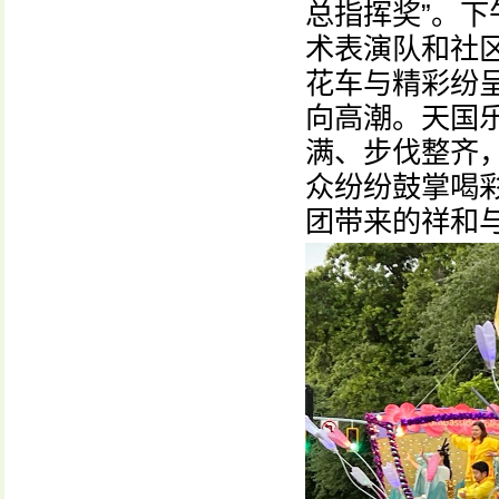
总指挥奖”。
术表演队和社
花车与精彩纷
向高潮。天国
满、步伐整齐
众纷纷鼓掌喝
团带来的祥和