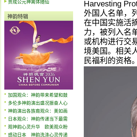
贾成公元神离体随仙
Harvesting
外国人名单，
神韵特辑
在中国实施活
力，被列入名
或机构进行交
境美国。相关
民福利的资格
加国观众：神韵带来希望和鼓
多伦多神韵演出盛况振奋人心
神韵演出各族裔观众：美如画
日本观众：神韵传递当下最需
观神韵心灵升华 欧美观众盼
感动日本 神韵洗涤心灵传递