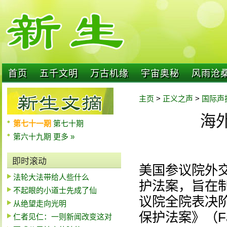
首页
五千文明
万古机缘
宇宙奥秘
风雨沧
主页
>
正义之声
>
国际声
海外
第七十一期
第七十期
第六十九期
更多 »
即时滚动
美国参议院外
法轮大法带给人些什么
护法案，旨在
不起眼的小道士先成了仙
议院全院表决
从绝望走向光明
保护法案》（Falun 
仁者见仁：一则新闻改变这对