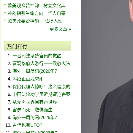
欧美观众赞神韵：树立文化典
神韵指引生命方向 华人自豪
欧美政要赞神韵： 弘扬人性
更多文章 »
热门排行
一名司法系统官员的觉醒
喜观华府大游行——致敬大法
海外一周简讯(2026年7
冯绍正画龙求雨
保险代理人惊呼：这么健康的
中国法轮功学员近期遭迫害案
从无声世界回有声世界
害佛而死 敬佛而生
海外一周简讯(2026年7
古代也有UFO?
海外一周简讯(2026年7