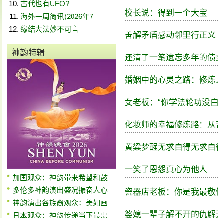
古代也有UFO?
校长说：得到一个大宝
海外一周简讯(2026年7
缘结大法妙不可言
善解矛盾感动邻里行正义
神韵特辑
还清了一笔遗忘多年的债
婚姻中的心灵之路：修炼
女老板：“你学法轮功没白
化妆师的幸福修炼路：从
黄粱梦醒无求自得无求自
一笑了恩怨真心为他人
加国观众：神韵带来希望和鼓
多伦多神韵演出盛况振奋人心
瓷器店老板：你是我最敬
神韵演出各族裔观众：美如画
婆媳一辈子解不开的仇解
日本观众：神韵传递当下最需