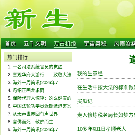
首页
五千文明
万古机缘
宇宙奥秘
风雨沧
热门排行
一名司法系统官员的觉醒
我的生意经
喜观华府大游行——致敬大法
海外一周简讯(2026年7
在生活中按大法的标准做
冯绍正画龙求雨
保险代理人惊呼：这么健康的
买瓜记
中国法轮功学员近期遭迫害案
从无声世界回有声世界
走入修炼税务局长如梦方
害佛而死 敬佛而生
10多年如1日孝顺老人
海外一周简讯(2026年7