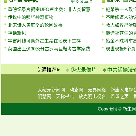
更多文章 »
重磅纪录片揭密UFO卢比奥：非人类智慧
施某杀一人致
传说中的那些神奇植物
不听修道人劝
北宋诗人黄庭坚的轮回故事
救人如救己清
神话新见
能造福苍生的
宇宙射线可助外星生命在地表下生存
拾金不昧科举
英国出土逾30公分古罗马巨鞋考古学家费
现世现报6个
专题推荐
伪火录像片
中共活摘法
大纪元新闻网
动态网
无界网络
新唐人电视
明慧网
天梯书店
放光明电视台
希望之声
Copyright © 新