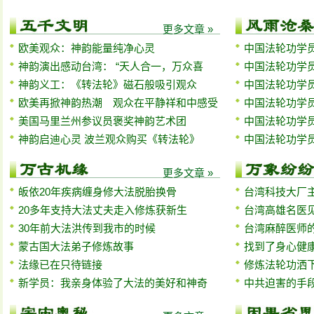
更多文章 »
欧美观众：神韵能量纯净心灵
中国法轮功学员
神韵演出感动台湾： “天人合一，万众喜
中国法轮功学员
神韵义工：《转法轮》磁石般吸引观众
中国法轮功学员
欧美再掀神韵热潮 观众在平静祥和中感受
中国法轮功学员
美国马里兰州参议员褒奖神韵艺术团
中国法轮功学员
神韵启迪心灵 波兰观众购买《转法轮》
中国法轮功学员
更多文章 »
皈依20年疾病缠身修大法脱胎换骨
台湾科技大厂
20多年支持大法丈夫走入修炼获新生
台湾高雄名医
30年前大法洪传到我市的时候
台湾麻醉医师
蒙古国大法弟子修炼故事
找到了身心健
法缘已在只待链接
修炼法轮功洒
新学员：我亲身体验了大法的美好和神奇
中共迫害的手