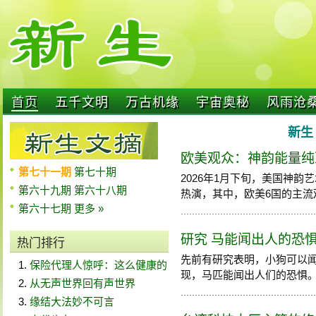
首页
五千文明
万古机缘
宇宙奥秘
风雨沧
新生 
欧美观众：神韵能量纯
第七十一期
第七十期
2026年1月下旬，美国神
第六十九期
第六十八期
热演，其中，欧美6国的主流观众
第六十七期
更多 »
研究 马能闻出人的恐
热门排行
先前有研究表明，小狗可以
保险代理人惊呼：这么健康的
现，马匹能闻出人们的恐惧。如果
从无声世界回有声世界
缘结大法妙不可言