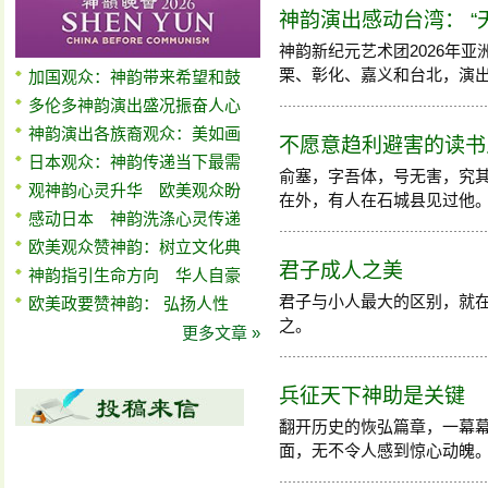
神韵演出感动台湾： “
神韵新纪元艺术团2026年亚
栗、彰化、嘉义和台北，演出场场
加国观众：神韵带来希望和鼓
多伦多神韵演出盛况振奋人心
神韵演出各族裔观众：美如画
不愿意趋利避害的读书
日本观众：神韵传递当下最需
俞塞，字吾体，号无害，究
观神韵心灵升华 欧美观众盼
在外，有人在石城县见过他。当时
感动日本 神韵洗涤心灵传递
欧美观众赞神韵：树立文化典
君子成人之美
神韵指引生命方向 华人自豪
君子与小人最大的区别，就
欧美政要赞神韵： 弘扬人性
之。
更多文章 »
兵征天下神助是关键
翻开历史的恢弘篇章，一幕幕
面，无不令人感到惊心动魄。有人