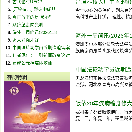
台湾科技大厂主管的修
古代也有UFO?
[万物有言] 烈火中成器
今年60岁的黄伟哲，刚从台
高科技产业打拼，“理性、精准”
真正放下的是“贪心”
从绝望走向光明
海外一周简讯(2026年8
海外一周简讯(2026年1
愿人好你才好
澳洲墨尔本部分法轮大法学
中国法轮功学员近期遭迫害案
族裔学员身着礼服或民族盛装
仁者见仁：一则新闻改变这对
贾成公元神离体随仙
中国法轮功学员近期遭迫害
神韵特辑
黑龙江鸡东县法院法官盖秋海
监狱。河北秦皇岛市高兴泰被非法
皈依20年疾病缠身修
我和妻子都曾皈依佛门，每
复一日，年复一年，稀里糊涂20