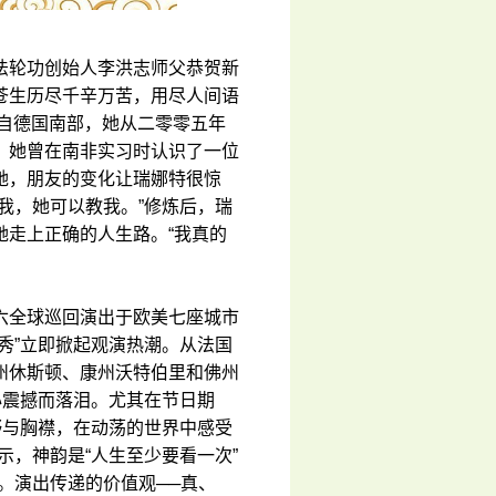
法轮功创始人李洪志师父恭贺新
苍生历尽千辛万苦，用尽人间语
来自德国南部，她从二零零五年
。她曾在南非实习时认识了一位
她，朋友的变化让瑞娜特很惊
我，她可以教我。”修炼后，瑞
她走上正确的人生路。“我真的
六全球巡回演出于欧美七座城市
秀”立即掀起观演热潮。从法国
州休斯顿、康州沃特伯里和佛州
心震撼而落泪。尤其在节日期
野与胸襟，在动荡的世界中感受
示，神韵是“人生至少要看一次”
。演出传递的价值观──真、