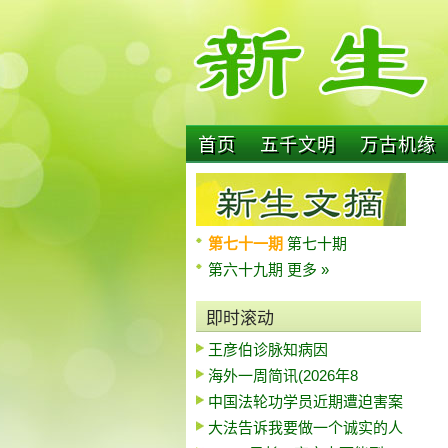
首页
五千文明
万古机缘
第七十一期
第七十期
第六十九期
更多 »
即时滚动
王彦伯诊脉知病因
海外一周简讯(2026年8
中国法轮功学员近期遭迫害案
大法告诉我要做一个诚实的人