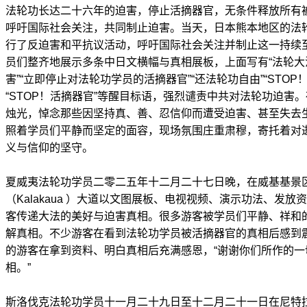
法轮功长达二十六年的迫害，停止活摘器官，无条件释放所有
呼吁国际社会关注，共同制止迫害。当天，日本熊本地区的法
行了反迫害和平抗议活动，呼吁国际社会关注并制止这一持续
员们整齐地展示多条中日文横幅与真相展板，上面写有“法轮大
害”“立即停止对法轮功学员的活摘器官”“还法轮功自由”“STOP
“STOP！活摘器官”等醒目标语，强烈谴责中共对法轮功迫害
烛光，悼念那些因坚持真、善、忍信仰而遭受迫害、甚至失去
照着学员们平静而坚定的面容，现场氛围庄重肃穆，寄托着对
义与信仰的坚守。
夏威夷法轮功学员二零二五年十二月二十七日晚，在威基基景区（W
（Kalakaua ）大道以文图展板、电视视频、演示功法、发
客传递大法的美好与迫害真相。很多游客被学员们平静、祥和
解真相。不少游客在看到法轮功学员被活摘器官的真相后感到
的游客在拿到资料、明白真相后充满感恩，“谢谢你们所作的
相。”
斯洛伐克法轮功学员十一月二十九日至十二月二十一日在尼特拉（