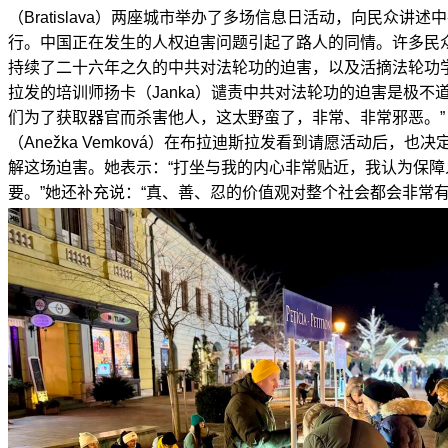
（Bratislava）两座城市举办了多场信息日活动，向民众讲
行。中国正在发生的人权迫害问题引起了路人的同情。许多民
持续了二十六年之久的中共对法轮功的迫害，以及活摘法轮功
拉发的培训师扬卡（Janka）谴责中共对法轮功的迫害是极不
们为了获取器官而杀害他人，这太野蛮了，非常、非常邪恶。”
（Anežka Vemková）在布拉迪斯拉发看到请愿活动后，
解这场迫害。她表示：“打坐与我的内心非常贴近，我认为保
要。”她还补充说：“真、善、忍的价值观对整个社会都会非常有