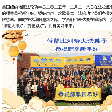
美国纽约地区法轮功学员二零二五年十二月二十八日在法拉盛
的师尊恭祝新年好。锣鼓声声，欢歌曼舞，法轮功学员们各显
限感恩。同时在这辞旧迎新之际，学员们也表达要在修炼路上
“法轮大法好，真善忍好”，拥有美好未来。