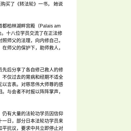
还购买了《转法轮》一书， 她说
林湖畔宫殿（Palais am
会。十八位学员交流了在正法修
对照师父的法理，向内修自己，
，在师父的保护下，助师救人，
员先后分享了各自修己救人的修
，不仅过去的胃病和经期不适全
无以言表。对慈悲伟大师尊的感
泪。与会者不时报以阵阵掌声，
，仍有大量的法轮功学员因信仰
十一日，部分日本法轮功学员来
和平抗议，要求中共立即停止对