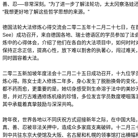
善、忍──非常深刻。”为了进一步了解法轮功，太太冈察洛娃
“我想更好地了解这些哲学思想的来源。”
德国法轮大法修炼心得交流会二零二五年十二月二十七日，在首都柏
See）成功召开，来自德国各地、瑞士德语区的学员参加了法
炼中的心得体会，介绍了他们在各自的大法项目中，如何时时
保持正念正信，提高心性，放下难以割舍的执著心，闯过难关
同时圆容着大法。
二零二五新加坡年度法会十二月二十五日成功召开，十九位学
炼心得。陈女士走入修炼二年多，身心发生了脱胎换骨的变化
都不药而愈，更重要的是，她切身感受到生命溶于法中的美妙
恩，并对万古难遇修炼机缘的珍惜，多位发言学员数度哽咽落
其中承载着真挚鼓励与深深共鸣。
跨年夜，世界各地以不同庆祝方式迎接新年之际，在中国大陆
真、善、忍被非法关押中，造成众多家庭支离破碎。十二月三
到中共驻东京大使馆及大阪、名古屋和札幌的领事馆打出横幅