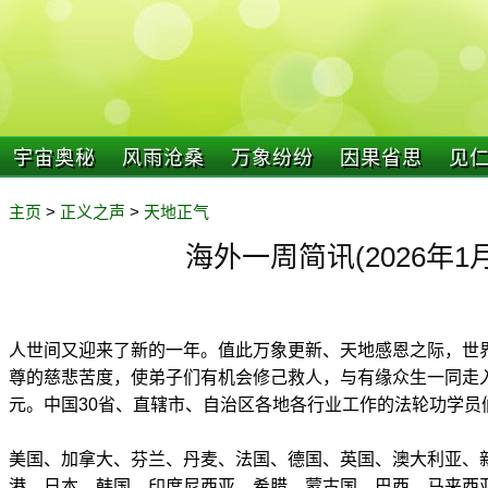
宇宙奥秘
风雨沧桑
万象纷纷
因果省思
见
主页
>
正义之声
>
天地正气
海外一周简讯(2026年1月
人世间又迎来了新的一年。值此万象更新、天地感恩之际，世
尊的慈悲苦度，使弟子们有机会修己救人，与有缘众生一同走
元。中国30省、直辖市、自治区各地各行业工作的法轮功学员
美国、加拿大、芬兰、丹麦、法国、德国、英国、澳大利亚、
港、日本、韩国、印度尼西亚、希腊、蒙古国、巴西、马来西