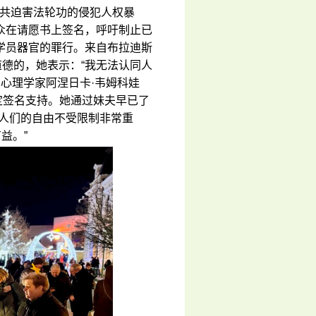
述中共迫害法轮功的侵犯人权暴
众在请愿书上签名，呼吁制止已
学员器官的罪行。来自布拉迪斯
道德的，她表示：“我无法认同人
 心理学家阿涅日卡·韦姆科娃
也决定签名支持。她通过妹夫早已了
障人们的自由不受限制非常重
益。”