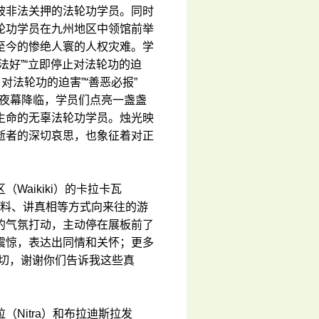
被非法关押的法轮功学员。同时
轮功学员在九州地区中领馆前举
至今的惨绝人寰的人权灾难。学
法好”“立即停止对法轮功的迫
！对法轮功的迫害”“善恶必报”
。夜幕降临，学员们点亮一盏盏
生命的无辜法轮功学员。烛光映
逝者的深切哀思，也象征着对正
aikiki）的卡拉卡瓦
放资料、讲真相等方式向来往的游
的气氛打动，主动停在展板前了
震惊，表达出同情和关怀；更多
一切，谢谢你们告诉我这些真
Nitra）和布拉迪斯拉发