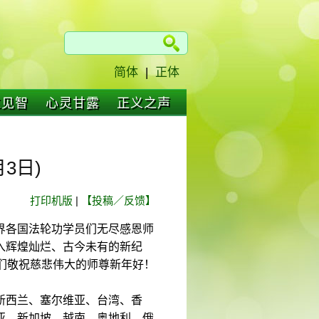
简体
|
正体
仁见智
心灵甘露
正义之声
3日)
打印机版
|
【投稿／反馈】
界各国法轮功学员们无尽感恩师
入辉煌灿烂、古今未有的新纪
们敬祝慈悲伟大的师尊新年好！
新西兰、塞尔维亚、台湾、香
亚、新加坡、越南、奥地利、俄