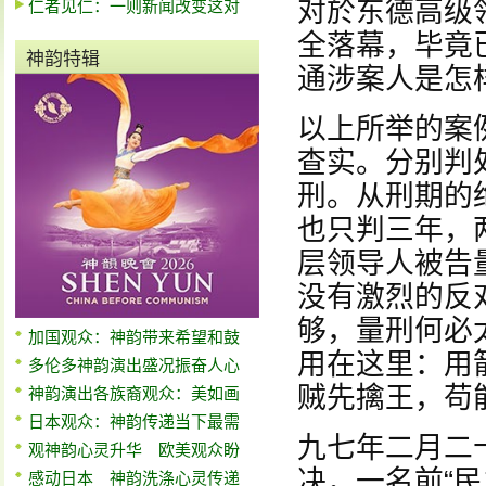
对於东德高级
仁者见仁：一则新闻改变这对
全落幕，毕竟
神韵特辑
通涉案人是怎
以上所举的案
查实。分别判
刑。从刑期的
也只判三年，
层领导人被告
没有激烈的反
够，量刑何必
加国观众：神韵带来希望和鼓
用在这里：用
多伦多神韵演出盛况振奋人心
贼先擒王，苟
神韵演出各族裔观众：美如画
日本观众：神韵传递当下最需
九七年二月二
观神韵心灵升华 欧美观众盼
决，一名前“
感动日本 神韵洗涤心灵传递