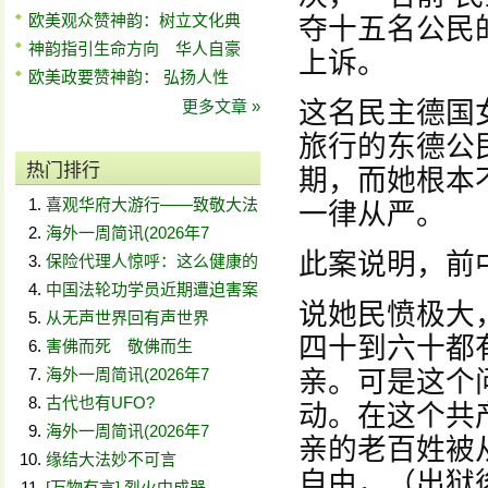
欧美观众赞神韵：树立文化典
夺十五名公民
神韵指引生命方向 华人自豪
上诉。
欧美政要赞神韵： 弘扬人性
更多文章 »
这名民主德国
旅行的东德公
热门排行
期，而她根本
喜观华府大游行——致敬大法
一律从严。
海外一周简讯(2026年7
此案说明，前
保险代理人惊呼：这么健康的
中国法轮功学员近期遭迫害案
说她民愤极大
从无声世界回有声世界
四十到六十都
害佛而死 敬佛而生
海外一周简讯(2026年7
亲。可是这个
古代也有UFO?
动。在这个共
海外一周简讯(2026年7
亲的老百姓被
缘结大法妙不可言
自由，（出狱
[万物有言] 烈火中成器