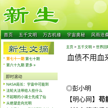
首页
五千文明
万古机缘
宇宙奥秘
风雨沧
主页
>
五千文明
>
世界回
血债不用血
第七十一期
第七十期
第六十九期
更多 »
即时滚动
NASA局长：宇宙中可能到
◎彭小明
法轮大法带给人些什么
不起眼的小道士先成了仙
【明心网】
苟
从绝望走向光明