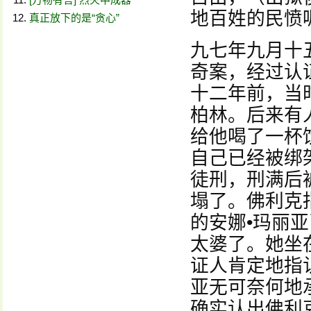
地百姓的民愤
真正放下的是“贪心”
九七年九月十
奇案，经过认
十二年前，当
柏林。后来有
给他喝了一杯
自己已经被绑
徒刑，刑满后
塌了。佛利克
的安娜•玛丽
太婆了。她坐
证人肯定地指
亚无可奈何地
确实认出佛利