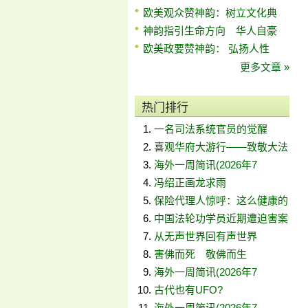
欧美观众赞神韵：树立文化典
神韵指引生命方向 华人自豪
欧美政要赞神韵： 弘扬人性
更多文章 »
热门排行
一名司法系统官员的觉醒
喜观华府大游行——致敬大法
海外一周简讯(2026年7
冯绍正画龙求雨
保险代理人惊呼：这么健康的
中国法轮功学员近期遭迫害案
从无声世界回有声世界
害佛而死 敬佛而生
海外一周简讯(2026年7
古代也有UFO?
海外一周简讯(2026年7