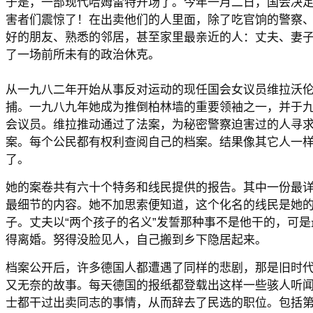
于是，一部现代哈姆雷特开场了。今年一月二日，国会决
害者们震惊了！在出卖他们的人里面，除了吃官饷的警察
好的朋友、熟悉的邻居，甚至家里最亲近的人：丈夫、妻
了一场前所未有的政治休克。
从一九八二年开始从事反对运动的现任国会女议员维拉沃
捕。一九八九年她成为推倒柏林墙的重要领袖之一，并于
会议员。维拉推动通过了法案，为秘密警察迫害过的人寻
案。每个公民都有权利查阅自己的档案。结果像其它人一
了。
她的案卷共有六十个特务和线民提供的报告。其中一份最
最细节的内容。她不加思索便知道，这个化名的线民是她
子。丈夫以“两个孩子的名义”发誓那种事不是他干的，可
得离婚。努得没脸见人，自己搬到乡下隐居起来。
档案公开后，许多德国人都遭遇了同样的悲剧，那是旧时
又无奈的故事。每天德国的报纸都登载出这样一些骇人听
士都干过出卖同志的事情，从而辞去了民选的职位。包括