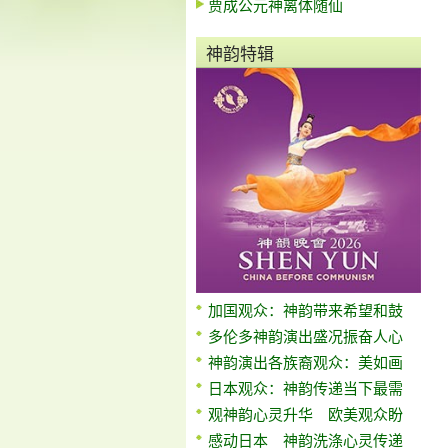
贾成公元神离体随仙
神韵特辑
加国观众：神韵带来希望和鼓
多伦多神韵演出盛况振奋人心
神韵演出各族裔观众：美如画
日本观众：神韵传递当下最需
观神韵心灵升华 欧美观众盼
感动日本 神韵洗涤心灵传递