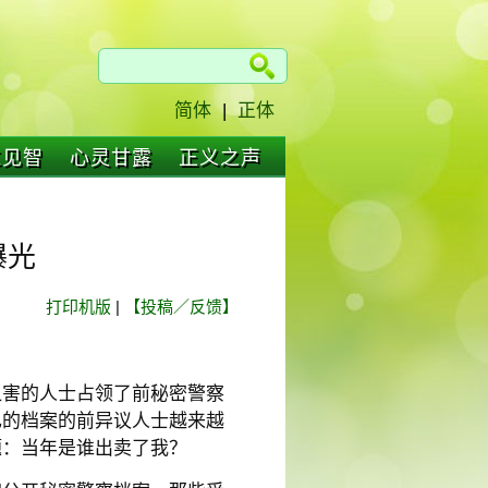
简体
|
正体
仁见智
心灵甘露
正义之声
曝光
打印机版
|
【投稿／反馈】
迫害的人士占领了前秘密警察
己的档案的前异议人士越来越
题：当年是谁出卖了我？