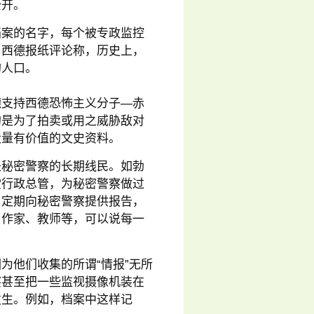
公开。
档案的名字，每个被专政监控
。西德报纸评论称，历史上，
的人口。
德支持西德恐怖主义分子—赤
的是为了拍卖或用之威胁敌对
大量有价值的文史资料。
是秘密警察的长期线民。如勃
堂行政总管，为秘密警察做过
，定期向秘密警察提供报告，
名作家、教师等，可以说每一
为他们收集的所谓“情报”无所
察甚至把一些监视摄像机装在
发生。例如，档案中这样记