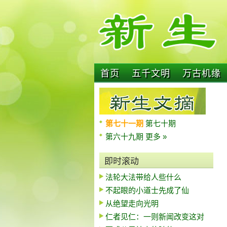
首页
五千文明
万古机缘
第七十一期
第七十期
第六十九期
更多 »
即时滚动
法轮大法带给人些什么
不起眼的小道士先成了仙
从绝望走向光明
仁者见仁：一则新闻改变这对