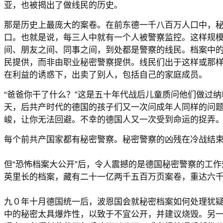
亚，也被揭出了做线民的历史。
那是历史上最庞大的案卷。在前东德一千八百万人口中，
口。也就是说，每三人中就有一个人被警察监控。这样规
间、朋友之间、同事之间，到处都是警察的线民。档案中
民提供，而非由职业秘密警察提供。线民们出于这样或那
在利益的诱惑下，出卖了别人，包括自己的家庭成员。
“爸爸你干了什么？”这是五十年代战后儿童质问他们做过
天，后共产时代的德国的孩子们又一次问成年人同样的问题
峻，让你无法回避。不幸的德国人又一次受到命运的捉弄
每个前共产国家都有秘密警察。秘密警察的凶残在冷战结
但“恐怖档案大公开”后，令人震撼的是德国秘密警察的工
英里长的档案，藏有二十一亿两千五百万页案卷，重达六
九０年十月德国统一后，波恩国会就秘密档案如何处理犹
中的秘密太具爆炸性，以致于不宜公开，并建议烧毁。另