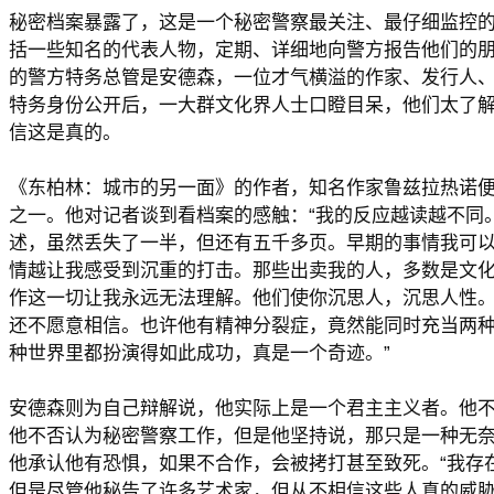
秘密档案暴露了，这是一个秘密警察最关注、最仔细监控
括一些知名的代表人物，定期、详细地向警方报告他们的
的警方特务总管是安德森，一位才气横溢的作家、发行人
特务身份公开后，一大群文化界人士口瞪目呆，他们太了
信这是真的。
《东柏林：城市的另一面》的作者，知名作家鲁兹拉热诺
之一。他对记者谈到看档案的感触：“我的反应越读越不同
述，虽然丢失了一半，但还有五千多页。早期的事情我可
情越让我感受到沉重的打击。那些出卖我的人，多数是文
作这一切让我永远无法理解。他们使你沉思人，沉思人性
还不愿意相信。也许他有精神分裂症，竟然能同时充当两
种世界里都扮演得如此成功，真是一个奇迹。”
安德森则为自己辩解说，他实际上是一个君主主义者。他
他不否认为秘密警察工作，但是他坚持说，那只是一种无奈
他承认他有恐惧，如果不合作，会被拷打甚至致死。“我存
但是尽管他秘告了许多艺术家，但从不相信这些人真的威