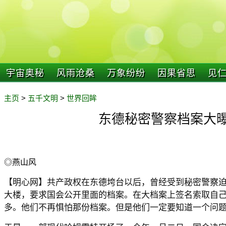
宇宙奥秘
风雨沧桑
万象纷纷
因果省思
见
主页
>
五千文明
>
世界回眸
东德秘密警察档案大
◎燕山风
【明心网】共产政权在东德垮台以后，曾经受到秘密警察
大楼，要求国会公开里面的档案。在大档案上签名索取自
多。他们不再惧怕那份档案。但是他们一定要知道一个问