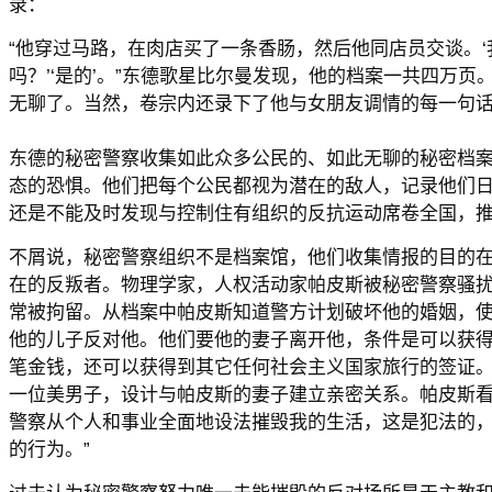
录：
“他穿过马路，在肉店买了一条香肠，然后他同店员交谈。
吗？’‘是的’。”东德歌星比尔曼发现，他的档案一共四万
无聊了。当然，卷宗内还录下了他与女朋友调情的每一句
东德的秘密警察收集如此众多公民的、如此无聊的秘密档
态的恐惧。他们把每个公民都视为潜在的敌人，记录他们
还是不能及时发现与控制住有组织的反抗运动席卷全国，
不屑说，秘密警察组织不是档案馆，他们收集情报的目的
在的反叛者。物理学家，人权活动家帕皮斯被秘密警察骚
常被拘留。从档案中帕皮斯知道警方计划破坏他的婚姻，
他的儿子反对他。他们要他的妻子离开他，条件是可以获
笔金钱，还可以获得到其它任何社会主义国家旅行的签证
一位美男子，设计与帕皮斯的妻子建立亲密关系。帕皮斯看
警察从个人和事业全面地设法摧毁我的生活，这是犯法的
的行为。”