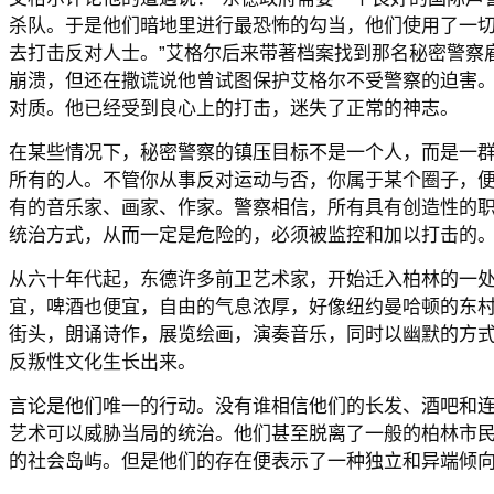
杀队。于是他们暗地里进行最恐怖的勾当，他们使用了一
去打击反对人士。”艾格尔后来带著档案找到那名秘密警察
崩溃，但还在撒谎说他曾试图保护艾格尔不受警察的迫害
对质。他已经受到良心上的打击，迷失了正常的神志。
在某些情况下，秘密警察的镇压目标不是一个人，而是一
所有的人。不管你从事反对运动与否，你属于某个圈子，
有的音乐家、画家、作家。警察相信，所有具有创造性的
统治方式，从而一定是危险的，必须被监控和加以打击的
从六十年代起，东德许多前卫艺术家，开始迁入柏林的一
宜，啤酒也便宜，自由的气息浓厚，好像纽约曼哈顿的东
街头，朗诵诗作，展览绘画，演奏音乐，同时以幽默的方
反叛性文化生长出来。
言论是他们唯一的行动。没有谁相信他们的长发、酒吧和
艺术可以威胁当局的统治。他们甚至脱离了一般的柏林市
的社会岛屿。但是他们的存在便表示了一种独立和异端倾