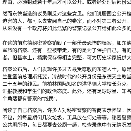
理由，必须封藏若干年后才可以公开。或者经处理后部份
然而东德当选的议员则反对这些意见。他们说服国会公开
迫害的人，都可以去查阅自己的卷宗，而不对第三者公开
从来没有一个政府将如此浩繁的警察记录公开给如此众多
在逃的前东德秘密警察销毁了一部份最恐怖的档案，如东
军旅的档案。还有一些被带走，有的是为了保护自己，有
者。但基本上，档案保存得相当完整，可为历史学家提供
档案公布后，人们发现许多过去最受尊敬的东德人士，原
兰登堡前总理斯托斐，冷战时代的公开身份是东德天主教
二十五年的线民。前柏林国际知名的洪堡德大学校长芬克
汇报教授和学生们的政治态度。此外，还有足球球星、知
个角落都有警察的“线民”。
阅读了自己档案后，许多人对秘密警察的智商表示怀疑。因
不包，如每星期倒几次垃圾，工具放在何处等等。秘密警
公共厕所中，每日都要去公厕一趟，检查录像中有无情况