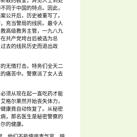
和新教的教堂，异见人士到处
动不同于中国的特点。因此，
档案公开后，历史被重写了。
作，充当警局的线民。最令人
主教高级教务主管，一九八九
并在共产党垮台后被选为总
了过去的线民历史而退出政
察的无情打击。特务们全天二
态的痛苦中。警察派了女人去
，必须从现在起一直吃药才能
，艾格尔果然开始丧失体力，
的健康竟自动恢复了。从秘密
没病，那名医生是秘密警察的
格尔的健康。
誉，他们不能使用毒气室、暗