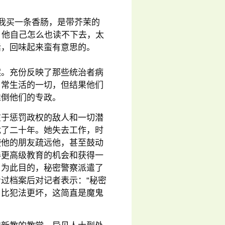
‘我买一条香肠，是带芥茉的
页。他自己怎么也读不下去，太
话，回味起来蛮有意思的。
案。充份反映了那些统治者病
日常生活的一切，但结果他们
推倒他们的专政。
在于惩罚政权的敌人和一切潜
扰了二十年。她失去工作，时
使他的朋友疏远他，甚至鼓动
得更高级教育的机会和获得一
。为此目的，秘密警察派遣了
过档案后对记者表示：“秘密
，比犯法更坏，这简直是魔鬼