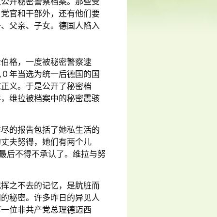
定公开秘密警察档案。那些受
、党官和干部外，还有他们要
子、父亲、子女。德国人陷入
伦伯格，一度被秘密警察逮
九０年当选为统一后德国的国
求正义。于是公开了秘密档
样，维拉被档案中的秘密震骇
详尽的报告包括了她私生活的
的丈夫努得，她们有两个儿
是最后不得不承认了。维拉与努
代挥之不去的记忆，是肮脏而
闻的秘密。许多昨日的异见人
第一位非共产党总理德迈西