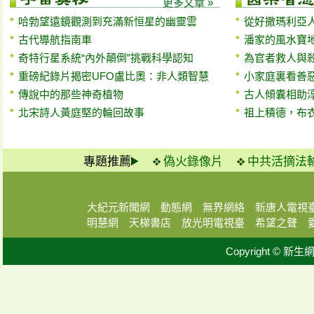
更多文章 »
哈勃望遠鏡觀測到充滿新恒星的幽靈雲
從好撒瑪利亞
古代導航指南車
潘家的風水寶
奇特行星系統“內外顛倒”挑戰科學認知
為官者救人與
重磅紀錄片揭密UFO盧比奧：非人類智慧
小家庭裏看善
傳說中的那些神奇植物
古人傾囊相助
北宋詩人黃庭堅的輪回故事
祖上積德，布
專題推薦
偽火錄像片
中共活摘法
大紀元新聞網
動態網
無界網絡
新唐人電視
明慧網
天梯書店
放光明電視臺
希望之聲
Copyright © 新