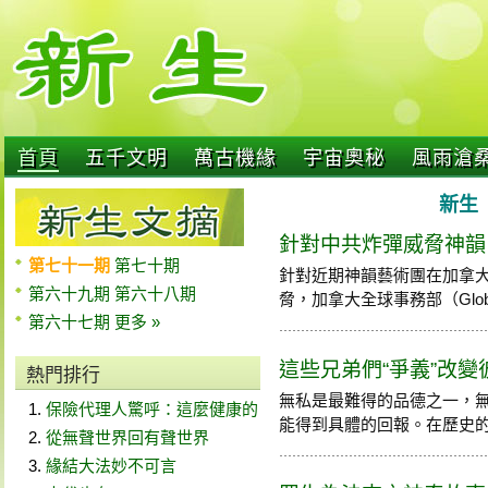
首頁
五千文明
萬古機緣
宇宙奧秘
風雨滄
新生 
針對中共炸彈威脅神韻
第七十一期
第七十期
針對近期神韻藝術團在加拿
第六十九期
第六十八期
脅，加拿大全球事務部（Global Aff
第六十七期
更多 »
這些兄弟們“爭義”改變
熱門排行
無私是最難得的品德之一，
保險代理人驚呼：這麼健康的
能得到具體的回報。在歷史的長河
從無聲世界回有聲世界
緣結大法妙不可言