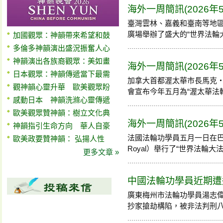
海外一周簡訊(2026年
臺灣雲林、嘉義和臺南等地
廣場舉辦了盛大的“世界法輪大法
加國觀眾：神韻帶來希望和鼓
多倫多神韻演出盛況振奮人心
神韻演出各族裔觀眾：美如畫
海外一周簡訊(2026年
日本觀眾：神韻傳遞當下最需
加拿大首都渥太華市長馬克‧薩特克
觀神韻心靈升華 歐美觀眾盼
會宣布今年五月為“渥太華法輪大法
感動日本 神韻洗滌心靈傳遞
歐美觀眾贊神韻：樹立文化典
海外一周簡訊(2026年
神韻指引生命方向 華人自豪
法國法輪功學員五月一日在巴黎皇家
歐美政要贊神韻： 弘揚人性
Royal）舉行了“世界法輪大法日..
更多文章 »
中國法輪功學員近期遭迫
廣東梅州市法輪功學員湯志
抄家搶劫構陷，被非法判刑