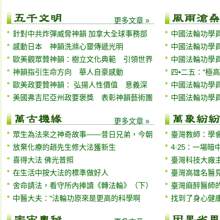
更多文章 »
針對中共炸彈威脅神韻 加拿大全球事務部
中國法輪功學員
感動日本 神韻洗滌心靈傳遞光明
中國法輪功學員
歐美觀眾贊神韻：樹立文化典範 引領世界
中國法輪功學員
神韻指引生命方向 華人自豪感動
四•二五：“極
歐美政要贊神韻： 弘揚人性價值 意義深
中國法輪功學員
美國弗吉尼亞州政要褒獎 表彰神韻藝術團
中國法輪功學員
更多文章 »
眾生為法來之神奇故事——昔日兄弟，今朝
臺灣教師：學
放棄化療的趙先生修大法獲新生
4·25：一場
喜得大法 佛光普照
臺灣科技大廠
在生活中按大法的標準做好人
臺灣高雄名醫
舍命請法，看守所內捧讀《轉法輪》（下）
臺灣麻醉醫師
中醫大夫：“法輪功原來是更高的科學啊
找到了身心健