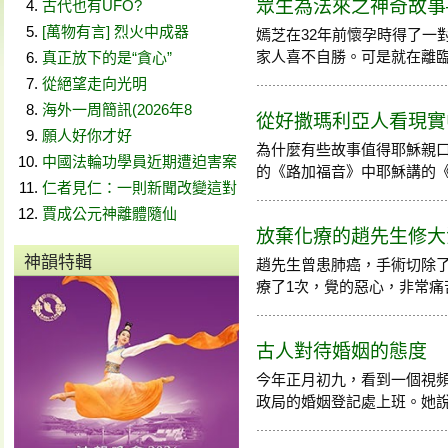
眾生為法來之神奇故事
古代也有UFO?
[萬物有言] 烈火中成器
嫣芝在32年前懷孕時得了一
家人喜不自勝。可是就在離臨盆還
真正放下的是“貪心”
從絕望走向光明
海外一周簡訊(2026年8
從好撒瑪利亞人看現實
願人好你才好
為什麼有些故事值得耶穌親
中國法輪功學員近期遭迫害案
的《路加福音》中耶穌講的
仁者見仁：一則新聞改變這對
賈成公元神離體隨仙
放棄化療的趙先生修大
神韻特輯
趙先生曾患肺癌，手術切除了
療了1次，覺的惡心，非常痛苦。
古人對待婚姻的態度
今年正月初九，看到一個視
政局的婚姻登記處上班。她說自己