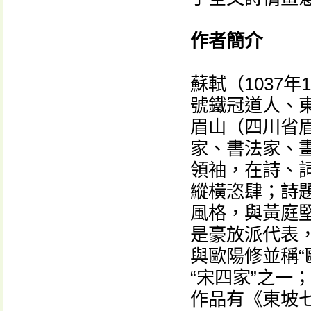
作者簡介
蘇軾（1037年
號鐵冠道人、
眉山（四川省
家、書法家、
領袖，在詩、
縱橫恣肆；詩
風格，與黃庭堅
是豪放派代表，
與歐陽修並稱“
“宋四家”之一
作品有《東坡