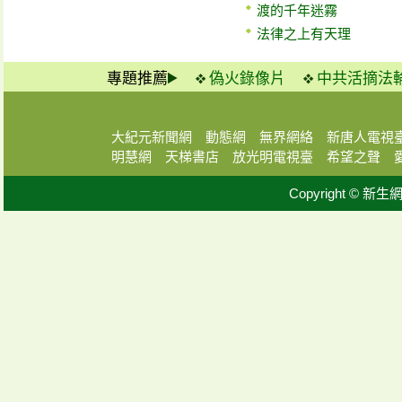
渡的千年迷霧
法律之上有天理
專題推薦
偽火錄像片
中共活摘法
大紀元新聞網
動態網
無界網絡
新唐人電視
明慧網
天梯書店
放光明電視臺
希望之聲
Copyright © 新