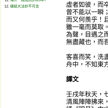
虛者如彼，而
緣結大法妙不可言
曾不能以一瞬
而又何羨乎！
雖一毫而莫取
為聲，目遇之
無盡藏也，而
客喜而笑，洗
舟中，不知東
譯文
壬戌年秋天，
清風陣陣拂來