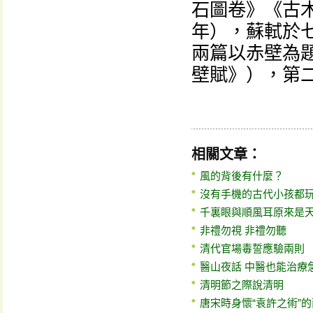
石圖卷》《古木
年），蘇軾於
兩篇以赤壁為
壁賦》），第
相關文章：
風的背後有什麼？
沒有手機的古代小孩都
千裏眼與順風耳原來是
非禮勿視 非禮勿聽
清代官場毒誓應驗兩則
醫山夜話 中醫也能治療急
清明節之際說清明
唐宋時身懷“袁許之術”