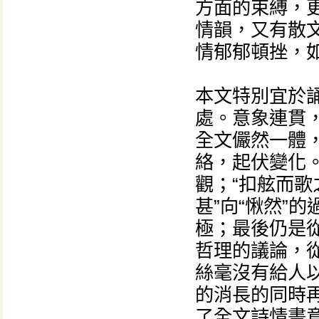
方面的束縛，
情韻，又有散
情郁郁頓挫，如
本文特別宜於
處。意象連貫
全文儼然一體
絡，起伏變化
觀；“扣舷而歌
甚”向“愀然”
極；最後仍是
哲理的議論，
絲毫沒有給人
的消長的同時
了全文詩情畫