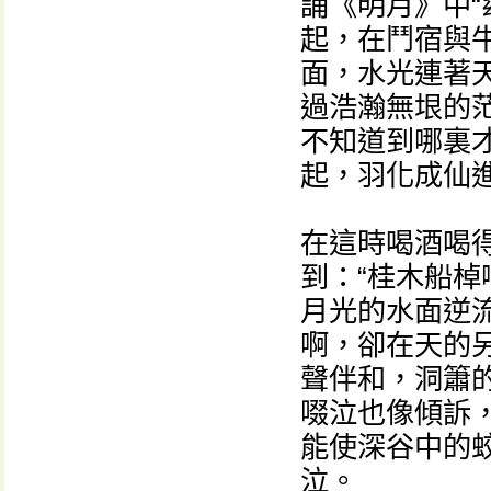
誦《明月》中“
起，在鬥宿與
面，水光連著
過浩瀚無垠的
不知道到哪裏
起，羽化成仙
在這時喝酒喝
到：“桂木船
月光的水面逆
啊，卻在天的
聲伴和，洞簫
啜泣也像傾訴
能使深谷中的
泣。