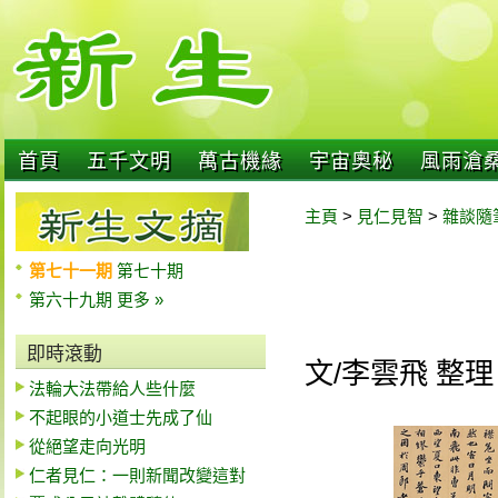
首頁
五千文明
萬古機緣
宇宙奧秘
風雨滄
主頁
>
見仁見智
>
雜談隨
第七十一期
第七十期
第六十九期
更多 »
即時滾動
文/李雲飛 整理
法輪大法帶給人些什麼
不起眼的小道士先成了仙
從絕望走向光明
仁者見仁：一則新聞改變這對