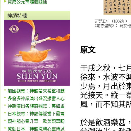
賈成公元神離體隨仙
神韻特輯
元豐五年（1082年
《前赤壁賦》）寫於他
原文
壬戌之秋，七
徐來，水波不
少焉，月出於
加國觀眾：神韻帶來希望和鼓
光接天。縱一
多倫多神韻演出盛況振奮人心
風，而不知其
神韻演出各族裔觀眾：美如畫
日本觀眾：神韻傳遞當下最需
於是飲酒樂甚
觀神韻心靈升華 歐美觀眾盼
感動日本 神韻洗滌心靈傳遞