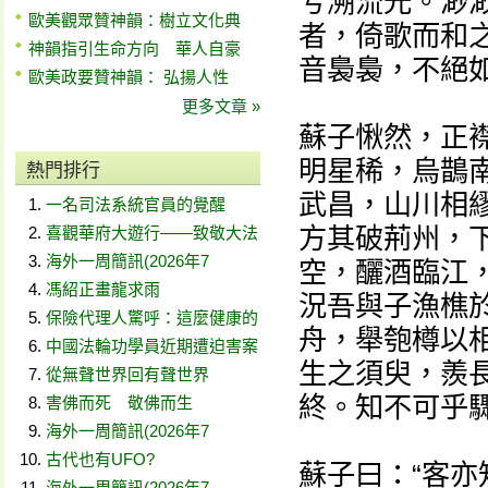
兮溯流光。渺
歐美觀眾贊神韻：樹立文化典
者，倚歌而和
神韻指引生命方向 華人自豪
音裊裊，不絕
歐美政要贊神韻： 弘揚人性
更多文章 »
蘇子愀然，正襟
明星稀，烏鵲
熱門排行
武昌，山川相
一名司法系統官員的覺醒
方其破荊州，
喜觀華府大遊行——致敬大法
海外一周簡訊(2026年7
空，釃酒臨江
馮紹正畫龍求雨
況吾與子漁樵
保險代理人驚呼：這麼健康的
舟，舉匏樽以
中國法輪功學員近期遭迫害案
生之須臾，羨
從無聲世界回有聲世界
終。知不可乎
害佛而死 敬佛而生
海外一周簡訊(2026年7
古代也有UFO?
蘇子曰：“客
海外一周簡訊(2026年7