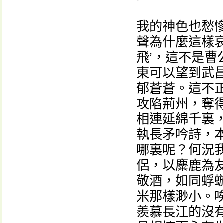
我的神色也愁
聲為什麼這樣哀
飛’，這不是
東可以望到武
郁蒼蒼。這不
攻陷荊州，奪
相連延綿千裏
執長矛吟詩，
哪裏呢？何況
侶，以麋鹿為
敬酒，如同蜉
米那樣渺小。
羨慕長江的沒