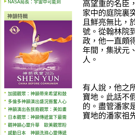
NASA局長：宇宙中可能到
高望重的名臣
家中的庭院裏
神韻特輯
且鮮亮無比，於
號。從翰林院
政，他一直頗
年間，集狀元
人。
有人說，他之
加國觀眾：神韻帶來希望和鼓
寶地。此話不
多倫多神韻演出盛況振奮人心
的。盡管潘家
神韻演出各族裔觀眾：美如畫
寶地的潘家祖
日本觀眾：神韻傳遞當下最需
觀神韻心靈升華 歐美觀眾盼
感動日本 神韻洗滌心靈傳遞