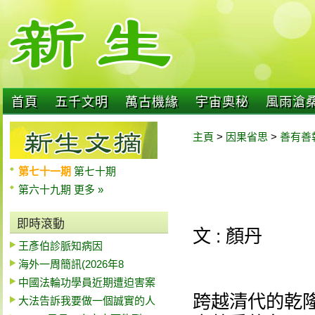
首頁
五千文明
萬古機緣
宇宙奧秘
風雨滄
主頁
>
因果省思
>
善有善
第七十一期
第七十期
第六十九期
更多 »
即時滾動
文 : 顏丹
王彥伯診脈知病因
海外一周簡訊(2026年8
中國法輪功學員近期遭迫害案
跨越清代的乾
大法告訴我要做一個誠實的人