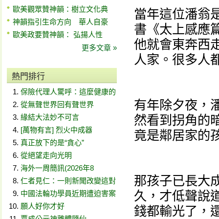
歐美觀眾贊神韻：樹立文化典
當年這位潘翁
神韻指引生命方向 華人自豪
書《太上感應
歐美政要贊神韻： 弘揚人性
他就會東奔西
更多文章 »
人家。很多人
熱門排行
保險代理人驚呼：這麼健康的
有年除夕夜，
從無聲世界回有聲世界
緣結大法妙不可言
然看到拐角的
[萬物有言] 烈火中成器
竟是鄰居家的
真正放下的是“貪心”
從絕望走向光明
海外一周簡訊(2026年8
那孩子已長大
仁者見仁：一則新聞改變這對
久，才低聲說
中國法輪功學員近期遭迫害案
願人好你才好
錢都輸光了，
賈成公元神離體隨仙