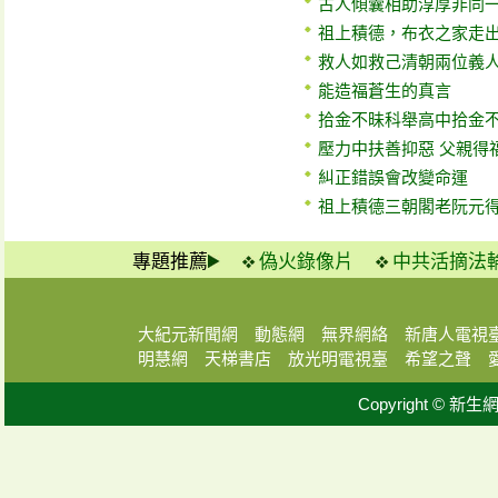
古人傾囊相助淳厚非同
祖上積德，布衣之家走
救人如救己清朝兩位義
能造福蒼生的真言
拾金不昧科舉高中拾金
壓力中扶善抑惡 父親得
糾正錯誤會改變命運
祖上積德三朝閣老阮元
專題推薦
偽火錄像片
中共活摘法
大紀元新聞網
動態網
無界網絡
新唐人電視
明慧網
天梯書店
放光明電視臺
希望之聲
Copyright © 新