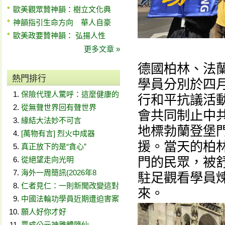
歐美觀眾贊神韻：樹立文化典
神韻指引生命方向 華人自豪
歐美政要贊神韻： 弘揚人性
更多文章 »
德國柏林、法
熱門排行
學員分別於四
保險代理人驚呼：這麼健康的
行和平抗議活
從無聲世界回有聲世界
會共同制止中
緣結大法妙不可言
地標勃蘭登堡
[萬物有言] 烈火中成器
援。當天的柏
真正放下的是“貪心”
門的民眾，被
從絕望走向光明
海外一周簡訊(2026年8
駐足觀看學員
仁者見仁：一則新聞改變這對
來。
中國法輪功學員近期遭迫害案
願人好你才好
賈成公元神離體隨仙