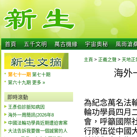
首頁
五千文明
萬古機緣
宇宙奧秘
風雨滄
主頁
>
正義之聲
>
天地正
海外一
第七十一期
第七十期
第六十九期
更多 »
即時滾動
為紀念萬名法
王彥伯診脈知病因
輪功學員四月
海外一周簡訊(2026年8
會，呼籲國際
中國法輪功學員近期遭迫害案
行隊伍從中國
大法告訴我要做一個誠實的人