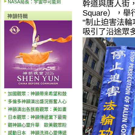
NASA局長：宇宙中可能到
幹道與唐人街，最
Square）
神韻特輯
“制止迫害法輪
吸引了沿途眾
加國觀眾：神韻帶來希望和鼓
多倫多神韻演出盛況振奮人心
神韻演出各族裔觀眾：美如畫
日本觀眾：神韻傳遞當下最需
觀神韻心靈升華 歐美觀眾盼
感動日本 神韻洗滌心靈傳遞