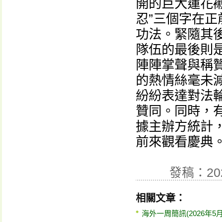
開的巨大蓮花襯
忍”三個字在
功法。緊隨其
隊伍的最後則
陣陣掌聲與稱
的熱情絲毫未
紛紛表達對法
贊同。同時，
據主辦方統計
前來觀看慶典
發稿：20
相關文章：
海外一周簡訊(2026年5