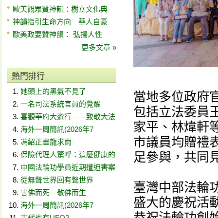
歐美觀眾贊神韻：樹立文化典
神韻指引生命方向 華人自豪
歐美政要贊神韻： 弘揚人性
更多文章 »
熱門排行
她頭上的黑氣不見了
當地多位政府
一名司法系統官員的覺醒
包括立法委員
喜觀華府大遊行——致敬大法
家平、林煒軒
海外一周簡訊(2026年7
市議員均贈禮
馮紹正畫龍求雨
足參與，共同
保險代理人驚呼：這麼健康的
中國法輪功學員近期遭迫害案
從無聲世界回有聲世界
臺灣中部法輪
害佛而死 敬佛而生
盛大的慶祝活
海外一周簡訊(2026年7
恭祝法輪功創
古代也有UFO?