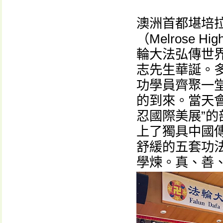
澳洲首都堪培
（Melrose 
輪大法弘傳世
志先生華誕。
功學員齊聚一堂
的到來。當天
忍國際美展”
上了獨具中國
舒緩的五套功
學煉。真、善