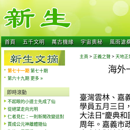
首頁
五千文明
萬古機緣
宇宙奧秘
風雨滄
主頁
>
正義之聲
>
天地正
海外一
第七十一期
第七十期
第六十九期
更多 »
即時滾動
臺灣雲林、嘉
不起眼的小道士先成了仙
學員五月三日
從絕望走向光明
大法日”慶典
仁者見仁：一則新聞改變這對
周年。嘉義市
賈成公元神離體隨仙