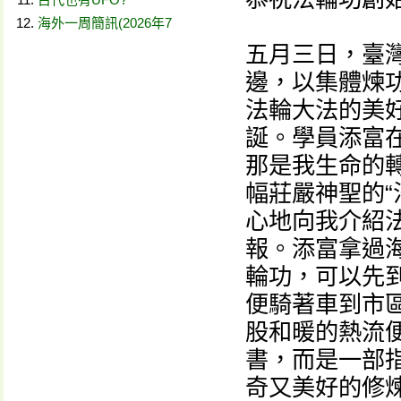
海外一周簡訊(2026年7
五月三日，臺
邊，以集體煉
法輪大法的美
誕。學員添富
那是我生命的
幅莊嚴神聖的“
心地向我介紹
報。添富拿過
輪功，可以先
便騎著車到市
股和暖的熱流
書，而是一部
奇又美好的修