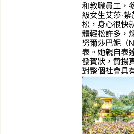
和教職員工，
級女生艾莎·紮赫
松，身心很快
體輕松許多，
努爾莎巴妮（Nu
表。她親自表達
發賀狀，贊揚
對整個社會具