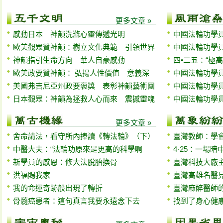
更多文章 »
感動日本 神韻洗滌心靈傳遞光明
中國法輪功學員
歐美觀眾贊神韻：樹立文化典範 引領世界
中國法輪功學員
神韻指引生命方向 華人自豪感動
四•二五：“極
歐美政要贊神韻： 弘揚人性價值 意義深
中國法輪功學員
美國弗吉尼亞州政要褒獎 表彰神韻藝術團
中國法輪功學員
日本觀眾：神韻為拯救人心而來 震撼靈魂
中國法輪功學員
更多文章 »
舍命請法，看守所內捧讀《轉法輪》（下）
臺灣教師：學
中醫大夫：“法輪功原來是更高的科學啊
4·25：一場
新學員的感恩：修大法脫胎換骨
臺灣科技大廠
洪福賜我家
臺灣高雄名醫
我的命運奇跡般出現了轉折
臺灣麻醉醫師
骨髓癌患者：這句真言我要永遠念下去
找到了身心健