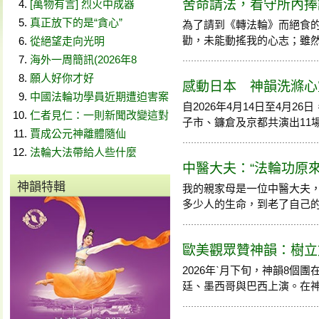
舍命請法，看守所內捧
[萬物有言] 烈火中成器
真正放下的是“貪心”
為了請到《轉法輪》而絕食
勸，未能動搖我的心志；雖然看守
從絕望走向光明
海外一周簡訊(2026年8
願人好你才好
感動日本 神韻洗滌心
中國法輪功學員近期遭迫害案
自2026年4月14日至4月
仁者見仁：一則新聞改變這對
子市、鐮倉及京都共演出11
賈成公元神離體隨仙
法輪大法帶給人些什麼
中醫大夫：“法輪功原
神韻特輯
我的親家母是一位中醫大夫
多少人的生命，到老了自己的身體
歐美觀眾贊神韻：樹立
2026年ˋ月下旬，神韻8個
廷、墨西哥與巴西上演。在神韻藝