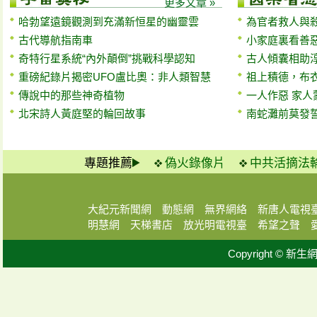
更多文章 »
哈勃望遠鏡觀測到充滿新恒星的幽靈雲
為官者救人與
古代導航指南車
小家庭裏看善
奇特行星系統“內外顛倒”挑戰科學認知
古人傾囊相助
重磅紀錄片揭密UFO盧比奧：非人類智慧
祖上積德，布
傳說中的那些神奇植物
一人作惡 家人
北宋詩人黃庭堅的輪回故事
南蛇灘前莫發
專題推薦
偽火錄像片
中共活摘法
大紀元新聞網
動態網
無界網絡
新唐人電視
明慧網
天梯書店
放光明電視臺
希望之聲
Copyright © 新