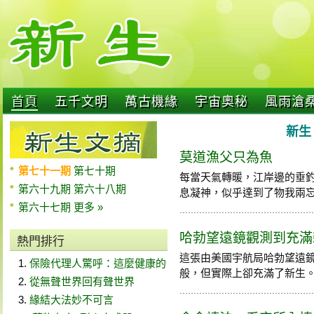
首頁
五千文明
萬古機緣
宇宙奧秘
風雨滄
新生 
莫道漁父只為魚
第七十一期
第七十期
每當天氣轉暖，江岸邊的垂
第六十九期
第六十八期
息凝神，似乎達到了物我兩忘的境
第六十七期
更多 »
哈勃望遠鏡觀測到充滿
熱門排行
這張由美國宇航局哈勃望遠
保險代理人驚呼：這麼健康的
般，但實際上卻充滿了新生。天狼
從無聲世界回有聲世界
緣結大法妙不可言