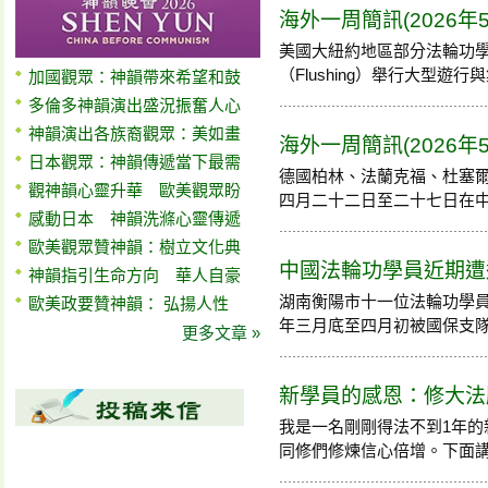
海外一周簡訊(2026年
美國大紐約地區部分法輪功
（Flushing）舉行大型遊行與集
加國觀眾：神韻帶來希望和鼓
多倫多神韻演出盛況振奮人心
神韻演出各族裔觀眾：美如畫
海外一周簡訊(2026年
日本觀眾：神韻傳遞當下最需
德國柏林、法蘭克福、杜塞
觀神韻心靈升華 歐美觀眾盼
四月二十二日至二十七日在中國使
感動日本 神韻洗滌心靈傳遞
歐美觀眾贊神韻：樹立文化典
中國法輪功學員近期遭迫
神韻指引生命方向 華人自豪
湖南衡陽市十一位法輪功學
歐美政要贊神韻： 弘揚人性
年三月底至四月初被國保支隊夥同
更多文章 »
新學員的感恩：修大法
我是一名剛剛得法不到1年
同修們修煉信心倍增。下面