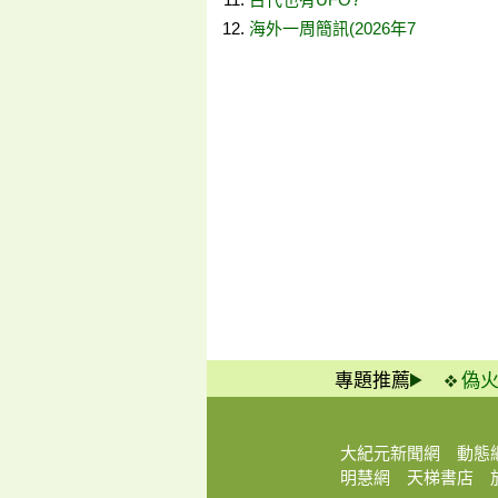
海外一周簡訊(2026年7
專題推薦
偽
大紀元新聞網
動態
明慧網
天梯書店