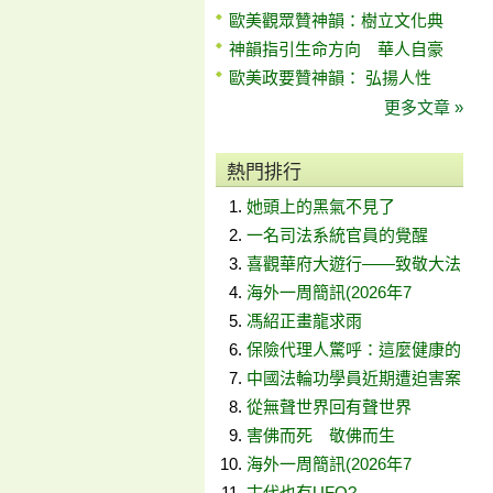
歐美觀眾贊神韻：樹立文化典
神韻指引生命方向 華人自豪
歐美政要贊神韻： 弘揚人性
更多文章 »
熱門排行
她頭上的黑氣不見了
一名司法系統官員的覺醒
喜觀華府大遊行——致敬大法
海外一周簡訊(2026年7
馮紹正畫龍求雨
保險代理人驚呼：這麼健康的
中國法輪功學員近期遭迫害案
從無聲世界回有聲世界
害佛而死 敬佛而生
海外一周簡訊(2026年7
古代也有UFO?