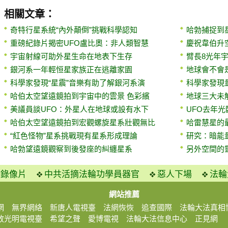
相關文章：
奇特行星系統“內外顛倒”挑戰科學認知
哈勃捕捉到星
重磅紀錄片揭密UFO盧比奧：非人類智慧
慶祝韋伯升空
宇宙射線可助外星生命在地表下生存
臂長8光年宇
銀河系一年輕恒星家族正在逃離家園
地球會不會
科學家發現“星震”音樂有助了解銀河系演
科學家發現量
哈伯太空望遠鏡拍到宇宙中的雲景 色彩繽
地球三大未
美議員談UFO：外星人在地球或設有水下
UFO去年光
哈伯太空望遠鏡拍到宏觀螺旋星系壯觀無比
哈雷慧星的
“紅色怪物”星系挑戰現有星系形成理論
研究：暗能
哈勃望遠鏡觀察到後發座的糾纏星系
另外空間的
火錄像片
中共活摘法輪功學員器官
惡人下場
法輪
網站推薦
網
無界網絡
新唐人電視臺
法網恢恢
追查國際
法輪大法真相
放光明電視臺
希望之聲
愛博電視
法輪大法信息中心
正見網