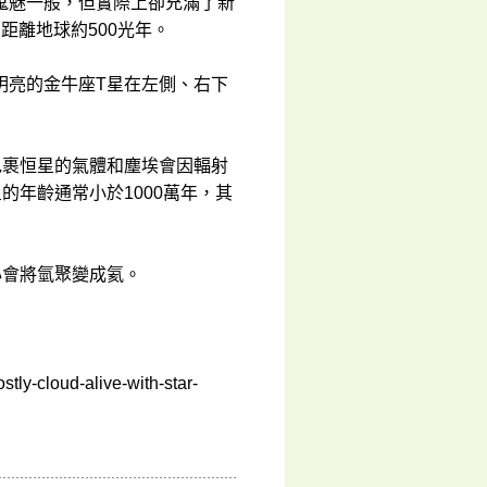
鬼魅一般，但實際上卻充滿了新
距離地球約500光年。
明亮的金牛座T星在左側、右下
包裹恒星的氣體和塵埃會因輻射
的年齡通常小於1000萬年，其
心會將氫聚變成氦。
tly-cloud-alive-with-star-