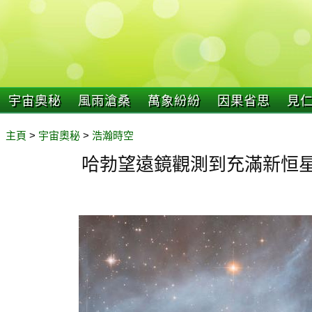
宇宙奧秘
風雨滄桑
萬象紛紛
因果省思
見
主頁
>
宇宙奧秘
>
浩瀚時空
哈勃望遠鏡觀測到充滿新恒