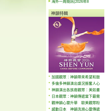
海外一周簡訊(2026年8
神韻特輯
加國觀眾：神韻帶來希望和鼓
多倫多神韻演出盛況振奮人心
神韻演出各族裔觀眾：美如畫
日本觀眾：神韻傳遞當下最需
觀神韻心靈升華 歐美觀眾盼
感動日本 神韻洗滌心靈傳遞