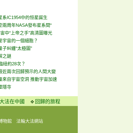
系IC1954中的恒星誕生
兩周年NASA發布星系間“
宙中“上帝之手”高清圖曝光
是宇宙的一個細胞？
子糾纏“太極圖”
解之謎
臨紐約28次？
最近兩次回歸預示的人間大變
量來自宇宙空洞 推動宇宙加速
靈隱寺
大法在中國
回歸的旅程
博物館
法輪大法網站