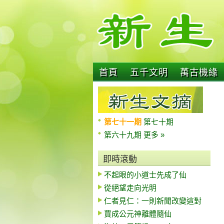
首頁
五千文明
萬古機緣
第七十一期
第七十期
第六十九期
更多 »
即時滾動
不起眼的小道士先成了仙
從絕望走向光明
仁者見仁：一則新聞改變這對
賈成公元神離體隨仙