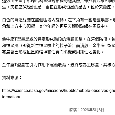
這張由美國宇航局哈勃望遠鏡拍攝的詭異照片雖然看起來如同
生。天狼座3號星雲是一團正在形成恒星的星雲，位於天蠍座，
白色的氣體絲縷在整個區域內旋轉，左下角有一團暗塵埃雲。
角和上方中心閃耀，其他年輕的恒星天體則點綴在圖像中。
金牛座T型星是處於特定形成階段的活躍恒星。在這個階段，
和恒星風（即從新生恒星噴出的粒子流）而消散。金牛座T型星
亮度會因形成恒星的環境和性質而隨機或周期性地變化。
金牛座T型星在引力作用下逐漸收縮，最終成為主序星，其核
資料來源：
https://science.nasa.gov/missions/hubble/hubble-observes-ghos
formation/
發稿：2026年5月6日