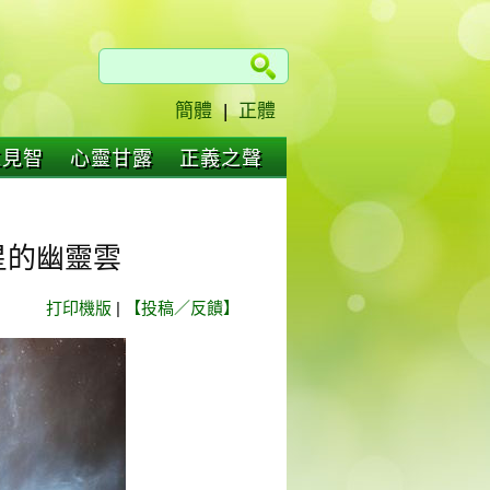
簡體
|
正體
仁見智
心靈甘露
正義之聲
星的幽靈雲
打印機版
|
【投稿／反饋】