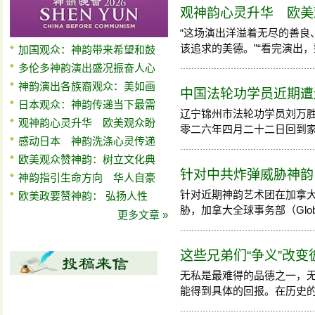
观神韵心灵升华 欧美
“这场演出洋溢着无尽的善良
该追求的美德。”“看完演出，整
加国观众：神韵带来希望和鼓
多伦多神韵演出盛况振奋人心
神韵演出各族裔观众：美如画
中国法轮功学员近期遭迫害
日本观众：神韵传递当下最需
辽宁锦州市法轮功学员刘万
观神韵心灵升华 欧美观众盼
零二六年四月二十二日回到家中，
感动日本 神韵洗涤心灵传递
欧美观众赞神韵：树立文化典
针对中共炸弹威胁神韵
神韵指引生命方向 华人自豪
针对近期神韵艺术团在加拿
欧美政要赞神韵： 弘扬人性
胁，加拿大全球事务部（Global Aff
更多文章 »
这些兄弟们“争义”改变
无私是最难得的品德之一，
能得到具体的回报。在历史的长河