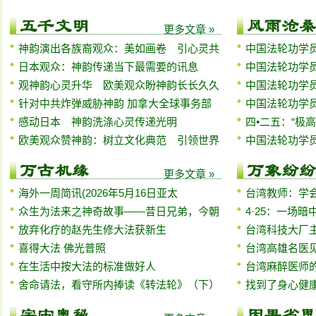
更多文章 »
神韵演出各族裔观众：美如画卷 引心灵共
中国法轮功学员
日本观众：神韵传递当下最需要的讯息
中国法轮功学员
观神韵心灵升华 欧美观众盼神韵长长久久
中国法轮功学员
针对中共炸弹威胁神韵 加拿大全球事务部
中国法轮功学员
感动日本 神韵洗涤心灵传递光明
四•二五：“极
欧美观众赞神韵：树立文化典范 引领世界
中国法轮功学员
更多文章 »
海外一周简讯(2026年5月16日亚太
台湾教师：学
众生为法来之神奇故事——昔日兄弟，今朝
4·25：一场
放弃化疗的赵先生修大法获新生
台湾科技大厂
喜得大法 佛光普照
台湾高雄名医
在生活中按大法的标准做好人
台湾麻醉医师
舍命请法，看守所内捧读《转法轮》（下）
找到了身心健