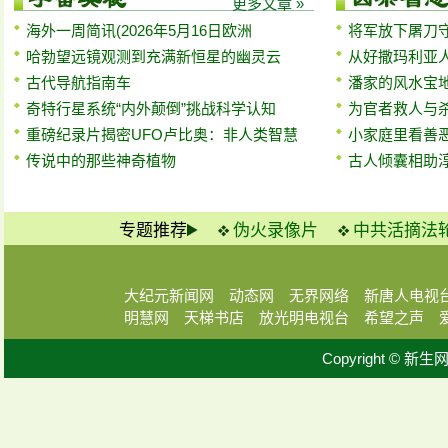
更多文章 »
海外一周简讯(2026年5月16日欧洲
将军放下屠刀
哈勃望远镜观测到充满新恒星的幽灵云
从好撒玛利亚
古代导航指南车
潘家的风水宝
奇特行星系统“内外颠倒”挑战科学认知
为官者救人与
重磅纪录片揭密UFO卢比奥：非人类智慧
小家庭里看善
传说中的那些神奇植物
古人倾囊相助
专题推荐
伪火录像片
中共活摘法
大纪元新闻网
动态网
无界网络
新唐人电视
明慧网
天梯书店
放光明电视台
希望之声
Copyright © 新