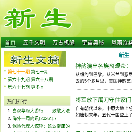
首页
五千文明
万古机缘
宇宙奥秘
风雨沧
新生 
神韵演出各族裔观众：
第七十一期
第七十期
从纽约到巴黎，从米兰到悉
第六十九期
第六十八期
去的5个多月里，美国神韵艺术团
第六十七期
更多 »
将军放下屠刀守住家门
热门排行
自有朝代以来，中原大地上
喜观华府大游行——致敬大法
如唐朝末年，五代十国登上了历史
海外一周简讯(2026年7
保险代理人惊呼：这么健康的