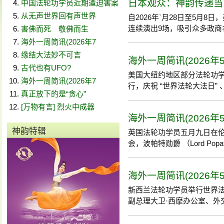
日本观众：神韵传递当
中国法轮功学员近期遭迫害案
从无声世界回有声世界
自2026年ˋ月28日至5月
连续演出9场，吸引众多政商名流
害佛而死 敬佛而生
海外一周简讯(2026年7
缘结大法妙不可言
海外一周简讯(2026年
古代也有UFO?
美国大纽约地区部分法轮功
海外一周简讯(2026年7
行，庆祝 “世界法轮大法日” 、
真正放下的是“贪心”
[万物有言] 烈火中成器
海外一周简讯(2026年
神韵特辑
英国法轮功学员五月九日在
会，波帕特勋爵 （Lord Popat
海外一周简讯(2026年
新西兰法轮功学员举行世界法
副总理大卫·西摩办公室、外交部