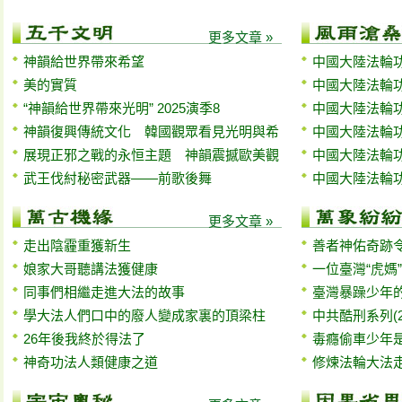
更多文章 »
神韻給世界帶來希望
中國大陸法輪功
美的實質
中國大陸法輪功
“神韻給世界帶來光明” 2025演季8
中國大陸法輪功
神韻復興傳統文化 韓國觀眾看見光明與希
中國大陸法輪功
展現正邪之戰的永恒主題 神韻震撼歐美觀
中國大陸法輪功
武王伐紂秘密武器——前歌後舞
中國大陸法輪功
更多文章 »
走出陰霾重獲新生
善者神佑奇跡
娘家大哥聽講法獲健康
一位臺灣“虎媽
同事們相繼走進大法的故事
臺灣暴躁少年
學大法人們口中的廢人變成家裏的頂梁柱
中共酷刑系列(
26年後我終於得法了
毒癮偷車少年
神奇功法人類健康之道
修煉法輪大法