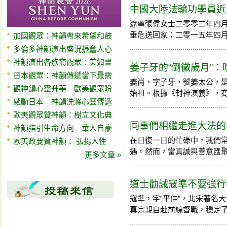
中國大陸法輪功學員近期
遼寧張偉女士二零零二年四
垂危送回家；二零一五年四月再次
加國觀眾：神韻帶來希望和鼓
多倫多神韻演出盛況振奮人心
神韻演出各族裔觀眾：美如畫
姜子牙的“倒黴歲月”
日本觀眾：神韻傳遞當下最需
姜尚，字子牙，號姜太公，
觀神韻心靈升華 歐美觀眾盼
始祖。根據《封神演義》，商末周
感動日本 神韻洗滌心靈傳遞
歐美觀眾贊神韻：樹立文化典
同事們相繼走進大法的
神韻指引生命方向 華人自豪
在日復一日的忙碌中，我們
歐美政要贊神韻： 弘揚人性
遇。然而，當真誠與善意匯聚時，
更多文章 »
道士勸誡寇準不要強行
寇準，字“平仲”，北宋著名
真宗親自赴前線督戰，穩定了軍心