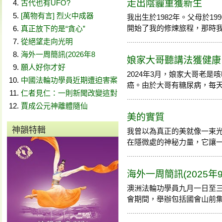
走出陰霾重獲新生
古代也有UFO?
[萬物有言] 烈火中成器
我出生於1982年。父母於1
開始了我的修煉旅程，那時我還在
真正放下的是“貪心”
從絕望走向光明
海外一周簡訊(2026年8
娘家大哥聽講法獲健康
願人好你才好
2024年3月，娘家大哥老
中國法輪功學員近期遭迫害案
癌。由於大哥有糖尿病，每天打3
仁者見仁：一則新聞改變這對
賈成公元神離體隨仙
美的實質
神韻特輯
我曾以為真正的美就像一束
在隱微處的神秘力量，它讓一朵花
海外一周簡訊(2025年9
澳洲法輪功學員九月一日至
會期間，舉辦包括國會山前集會請