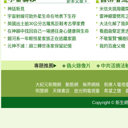
更多文章 »
神話新見
米信夫挑撥離
宇宙射線可助外星生命在地表下生存
雷神顯靈劈死
英國出土逾30公分古羅馬巨鞋考古學家費
大法化解了我與
在神韻中找回自己一場通往身心健康與生命
看戲曲堅定意
銀河系一年輕恒星家族正在逃離家園
不敬聖賢“觸樹
元神不滅：趙三轉世孫家保留記憶
我的百歲父親
專題推薦
偽火錄像片
中共活摘法
大紀元新聞網
動態網
無界網絡
新唐人電視
明慧網
天梯書店
放光明電視臺
希望之聲
Copyright © 新