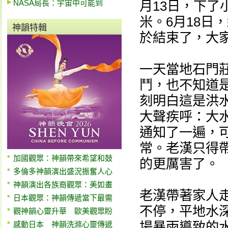
NASA局長：宇宙中可能到
月13日，下
米。6月18日
神韻特輯
於結束了，大
一天當地石門
鬥，也不知道
刻明白這是洪
大聲疾呼：大
通知了一遍，
常。老漢只得
加國觀眾：神韻帶來希望和鼓
的更厲害了。
多倫多神韻演出盛況振奮人心
神韻演出各族裔觀眾：美如畫
老漢帶著家人
日本觀眾：神韻傳遞當下最需
不停，平地水
觀神韻心靈升華 歐美觀眾盼
場暴雨導致的
感動日本 神韻洗滌心靈傳遞