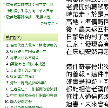
歐美觀眾贊神韻：樹立文化典
老婆開始轉移
神韻指引生命方向 華人自豪
時帶走，於是
歐美政要贊神韻： 弘揚人性
高地，準備轉
更多文章 »
後，農夫返回
日繁榮的村子
熱門排行
己家，發現竟
保險代理人驚呼：這麼健康的
在床頭安然無
從無聲世界回有聲世界
緣結大法妙不可言
[萬物有言] 烈火中成器
這件奇事傳出
真正放下的是“貪心”
的善報。這件事
從絕望走向光明
確實是神跡，
海外一周簡訊(2026年8
都能相信老漢
仁者見仁：一則新聞改變這對
修煉人通過修
中國法輪功學員近期遭迫害案
願人好你才好
迫害，未來會
賈成公元神離體隨仙