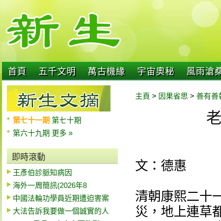
首頁
五千文明
萬古機緣
宇宙奧秘
風雨滄
主頁
>
因果省思
>
善有善
第七十一期
第七十期
第六十九期
更多 »
即時滾動
文：德惠
王彥伯診脈知病因
海外一周簡訊(2026年8
清朝康熙二十一
中國法輪功學員近期遭迫害案
災，地上連草
大法告訴我要做一個誠實的人