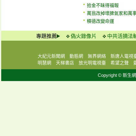
拾金不昧得福報
萬翁改掉壞脾氣家和萬
積德改變命運
專題推薦
偽火錄像片
中共活摘法
大紀元新聞網
動態網
無界網絡
新唐人電視
明慧網
天梯書店
放光明電視臺
希望之聲
Copyright © 新