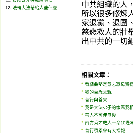
中共組織的人
法輪大法帶給人些什麼
所以很多修煉
家退黨、退團
慈悲救人的壯
出中共的一切
相關文章：
看戲曲堅定意志寡母賢德
我的百歲父親
善行與善果
我是大法弟子的家屬我
善人不可使無後
南方秀才救人一命10幾
善行積累會有大福報