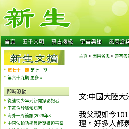
首頁
五千文明
萬古機緣
宇宙奧秘
風雨滄
主頁
>
因果省思
>
善有善
第七十一期
第七十期
第六十九期
更多 »
即時滾動
文:中國大陸大
從迷惘少年到新聞攝影記者
王彥伯診脈知病因
我父親如今10
海外一周簡訊(2026年8
理。好多人都
中國法輪功學員近期遭迫害案