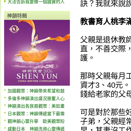
大法告訴我要做一個誠實的人
訣？我就來說
神韻特輯
教書育人桃李
父親是退休教
直，不善交際
護。
那時父親每月
資才3、40元
加國觀眾：神韻帶來希望和鼓
錢給老家的父
多倫多神韻演出盛況振奮人心
神韻演出各族裔觀眾：美如畫
可是對於那些
日本觀眾：神韻傳遞當下最需
子弟，父親經
觀神韻心靈升華 歐美觀眾盼
早，其妻沒工
感動日本 神韻洗滌心靈傳遞