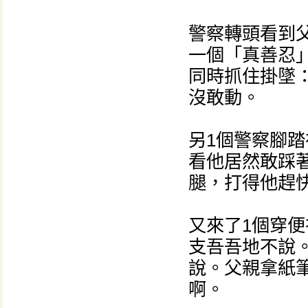
警察轉頭看到
一個「真善忍
同時抓住掛墜
沒敢動。
另1個警察腳
看他居然敢踩
腿，打得他趕
又來了1個穿
支吾吾地不說
說。父親拿紙
啊。