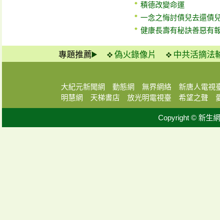
積德改變命運
一念之悔討債兒去還債
健康長壽有秘訣善惡有
專題推薦
偽火錄像片
中共活摘法
大紀元新聞網
動態網
無界網絡
新唐人電視
明慧網
天梯書店
放光明電視臺
希望之聲
Copyright © 新