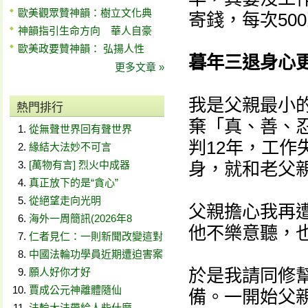
歐美觀眾贊神韻：樹立文化典
寄錢，每次50
神韻指引生命方向 華人自豪
歐美政要贊神韻： 弘揚人性
暮年三退身心
更多文章 »
我是父親最小的
熱門排行
棄「真、善、
從無聲世界回有聲世界
判12年，工
緣結大法妙不可言
[萬物有言] 烈火中成器
身，就和老父
真正放下的是“貪心”
從絕望走向光明
父親擔心我再
海外一周簡訊(2026年8
他不樂意聽，
仁者見仁：一則新聞改變這對
中國法輪功學員近期遭迫害案
於是我請同修
願人好你才好
賈成公元神離體隨仙
備。一開始父
法輪大法帶給人些什麼