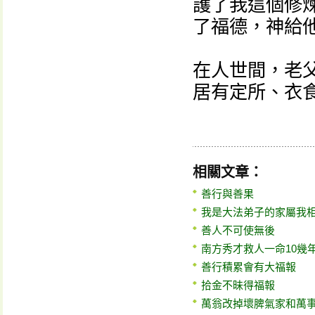
護了我這個修
了福德，神給
在人世間，老
居有定所、衣
相關文章：
善行與善果
我是大法弟子的家屬我
善人不可使無後
南方秀才救人一命10幾
善行積累會有大福報
拾金不昧得福報
萬翁改掉壞脾氣家和萬