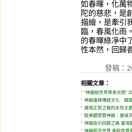
如春暉，化萬
陀的慈悲，是
描繪，是牽引
臨，春風化雨
的春暉綠凈中
性本然，回歸
發稿：2
相關文章：
“神韻給世界帶來光明” 20
神韻復興傳統文化 韓
展現正邪之戰的永恒主
歐美觀眾贊神韻：連接
神韻指引回歸之路 臺灣
神韻照亮世界 美歐政要褒