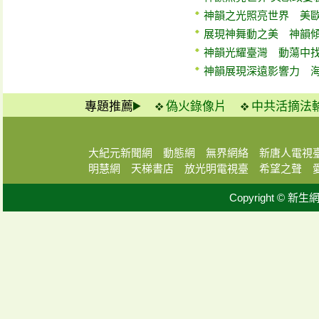
神韻之光照亮世界 美
展現神舞動之美 神韻
神韻光耀臺灣 動蕩中
神韻展現深遠影響力 
專題推薦
偽火錄像片
中共活摘法
大紀元新聞網
動態網
無界網絡
新唐人電視
明慧網
天梯書店
放光明電視臺
希望之聲
Copyright © 新