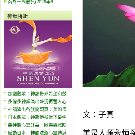
海外一周簡訊(2026年8
神韻特輯
加國觀眾：神韻帶來希望和鼓
多倫多神韻演出盛況振奮人心
神韻演出各族裔觀眾：美如畫
文：子真
日本觀眾：神韻傳遞當下最需
觀神韻心靈升華 歐美觀眾盼
美是人類永恒
感動日本 神韻洗滌心靈傳遞