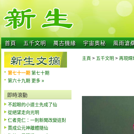
首頁
五千文明
萬古機緣
宇宙奧秘
風雨滄
主頁
>
五千文明
>
再現輝
第七十一期
第七十期
第六十九期
更多 »
即時滾動
不起眼的小道士先成了仙
從絕望走向光明
仁者見仁：一則新聞改變這對
賈成公元神離體隨仙