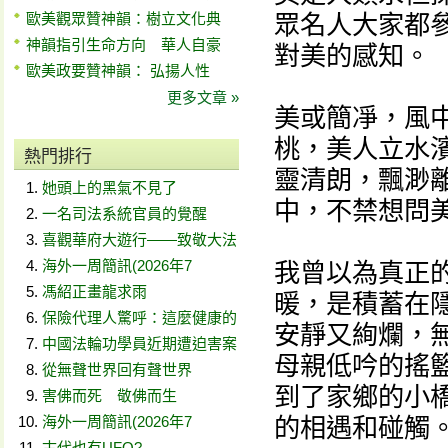
眾名人大家都
歐美觀眾贊神韻：樹立文化典
神韻指引生命方向 華人自豪
對美的感知。
歐美政要贊神韻： 弘揚人性
更多文章 »
美或簡凈，風
桃，美人立水
熱門排行
靈清朗，飄渺
她頭上的黑氣不見了
中，不禁想問
一名司法系統官員的覺醒
喜觀華府大遊行——致敬大法
海外一周簡訊(2026年7
我曾以為真正
馮紹正畫龍求雨
暖，是積蓄在
保險代理人驚呼：這麼健康的
安靜又絢爛，
中國法輪功學員近期遭迫害案
母親低吟的搖
從無聲世界回有聲世界
到了家鄉的小
害佛而死 敬佛而生
的相遇和碰觸
海外一周簡訊(2026年7
古代也有UFO?