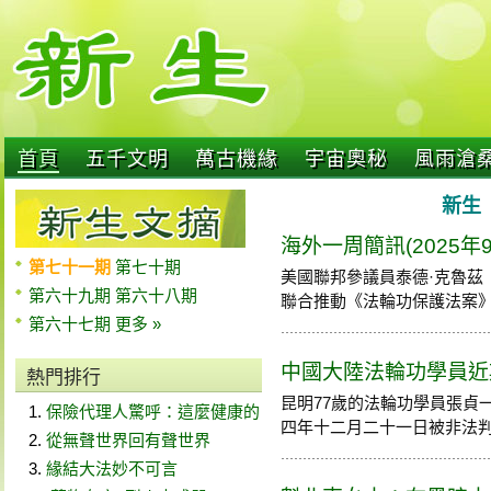
首頁
五千文明
萬古機緣
宇宙奧秘
風雨滄
新生 
海外一周簡訊(2025年9
第七十一期
第七十期
美國聯邦參議員泰德·克魯茲（
第六十九期
第六十八期
聯合推動《法輪功保護法案》。法
第六十七期
更多 »
中國大陸法輪功學員近期
熱門排行
昆明77歲的法輪功學員張貞
保險代理人驚呼：這麼健康的
四年十二月二十一日被非法
從無聲世界回有聲世界
緣結大法妙不可言