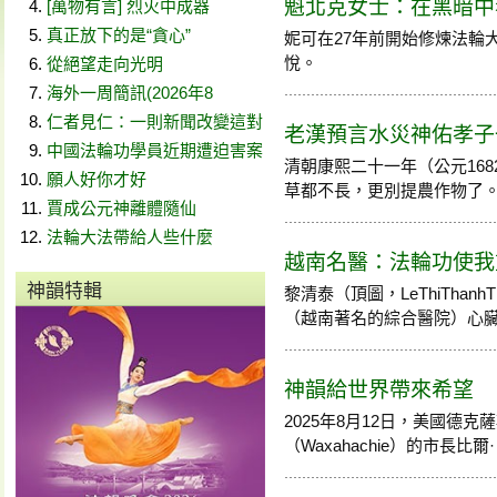
魁北克女士：在黑暗中
[萬物有言] 烈火中成器
真正放下的是“貪心”
妮可在27年前開始修煉法輪
悅。
從絕望走向光明
海外一周簡訊(2026年8
仁者見仁：一則新聞改變這對
老漢預言水災神佑孝子
中國法輪功學員近期遭迫害案
清朝康熙二十一年（公元16
願人好你才好
草都不長，更別提農作物了。直到
賈成公元神離體隨仙
法輪大法帶給人些什麼
越南名醫：法輪功使我
神韻特輯
黎清泰（頂圖，LeThiTha
（越南著名的綜合醫院）心臟科主
神韻給世界帶來希望
2025年8月12日，美國德
（Waxahachie）的市長比爾· 