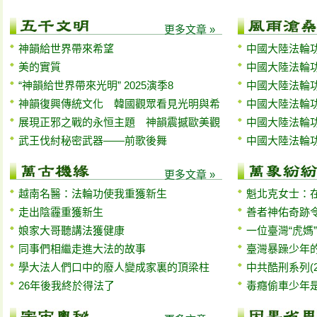
更多文章 »
神韻給世界帶來希望
中國大陸法輪功
美的實質
中國大陸法輪功
“神韻給世界帶來光明” 2025演季8
中國大陸法輪功
神韻復興傳統文化 韓國觀眾看見光明與希
中國大陸法輪功
展現正邪之戰的永恒主題 神韻震撼歐美觀
中國大陸法輪功
武王伐紂秘密武器——前歌後舞
中國大陸法輪功
更多文章 »
越南名醫：法輪功使我重獲新生
魁北克女士：
走出陰霾重獲新生
善者神佑奇跡
娘家大哥聽講法獲健康
一位臺灣“虎媽
同事們相繼走進大法的故事
臺灣暴躁少年
學大法人們口中的廢人變成家裏的頂梁柱
中共酷刑系列(
26年後我終於得法了
毒癮偷車少年