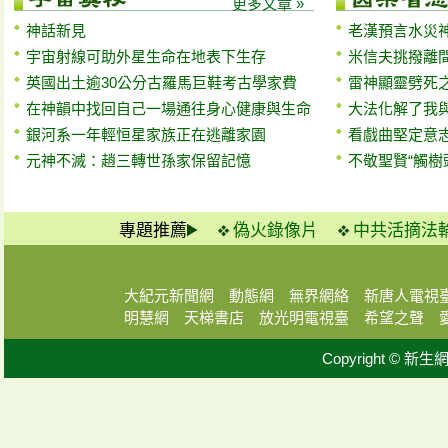
更多文章 »
神話新見
老漢預言水災
宇宙射線可助外星生命在地表下生存
米信夫挑撥離
英國出土逾30公分古羅馬巨鞋考古學家費
雷神顯靈劈死
在神韻中找回自己一場通往身心健康與生命
大法化解了我與
銀河系一年輕恒星家族正在逃離家園
看戲曲堅定意
元神不滅：趙三轉世孫家保留記憶
不敬聖賢“觸樹
專題推薦
偽火錄像片
中共活摘法
大紀元新聞網
動態網
無界網絡
新唐人電視
明慧網
天梯書店
放光明電視臺
希望之聲
Copyright © 新