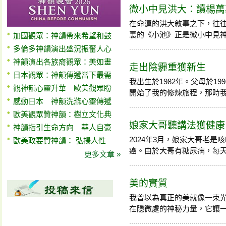
微小中見洪大：讀楊萬
在命運的洪大敘事之下，往
裏的《小池》正是微小中見神奇，
加國觀眾：神韻帶來希望和鼓
多倫多神韻演出盛況振奮人心
神韻演出各族裔觀眾：美如畫
走出陰霾重獲新生
日本觀眾：神韻傳遞當下最需
我出生於1982年。父母於1
觀神韻心靈升華 歐美觀眾盼
開始了我的修煉旅程，那時我還在
感動日本 神韻洗滌心靈傳遞
歐美觀眾贊神韻：樹立文化典
娘家大哥聽講法獲健康
神韻指引生命方向 華人自豪
2024年3月，娘家大哥老
歐美政要贊神韻： 弘揚人性
癌。由於大哥有糖尿病，每天打3
更多文章 »
美的實質
我曾以為真正的美就像一束
在隱微處的神秘力量，它讓一朵花