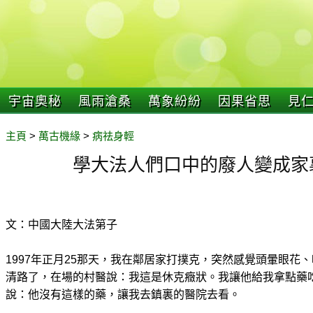
宇宙奧秘
風雨滄桑
萬象紛紛
因果省思
見
主頁
>
萬古機緣
>
病祛身輕
學大法人們口中的廢人變成家
文：中國大陸大法第子
1997年正月25那天，我在鄰居家打撲克，突然感覺頭暈眼花
清路了，在場的村醫說：我這是休克癥狀。我讓他給我拿點藥
說：他沒有這樣的藥，讓我去鎮裏的醫院去看。