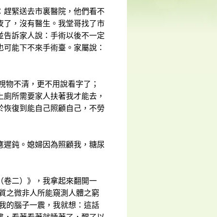
：趕緊送去市裏醫院，他們看不
夜了，沒有醫生。我堂哥找了市
並告訴家人說：手術以後不一定
也可能下不來手術臺。家屬說：
是視物不清，更不用說看字了；
上廁所需要家人扶著我才能去，
於恢復到能自己照顧自己，不勞
應遲鈍。媳婦因為照顧我，糖尿
（卷二）》，我拿起來翻開一
物質之微非人所能窺測人體之窮
。我的腦子一震，我就想：這話