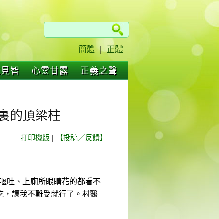
簡體
|
正體
仁見智
心靈甘露
正義之聲
裏的頂梁柱
打印機版
|
【投稿／反饋】
、嘔吐、上廁所眼睛花的都看不
吃，讓我不難受就行了。村醫