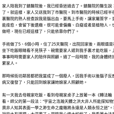
家人陪我到了鎮醫院後，我已經昏迷過去了。鎮醫院的醫生說
了。就這樣，家人又送我到了市醫院。到市醫院的時候已經半
裏醫院的熟人檢查說我是腦出血，要馬上手術，讓家屬簽字，
能痊愈，會留下後遺癥，很可能會偏癱、白癡或者是植物人，
做吧，現在已經這樣了，只能依靠你們了。
手術做了5、6個小時，住了25天醫院，出院回家後，兩眼還
坐下吃飯眼睛看不見筷子、碗需要家人遞到我手裏才能吃飯，
事事時時需要家人的陪伴與照顧。過了一段時間，我的身體終
累家人。
那時候街坊鄰居都把我當成了一個廢人，因我手術以後腦子反
病又復發了，只能回到娘家讓她娘家人照顧她。
有一天我去母親家吃飯，看到母親家桌子上放著一本《轉法輪
看。師父的第一段法：“宇宙之浩瀚天體之洪大非人所能探知
奧非人知其表面一學之渺生命之龐雜將永遠是人類永恒之迷”