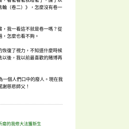
書，看著看著就睡著了，醒了以
法輪（卷二）》，怎麼沒有卷一
書，我一看這不就是卷一嗎？從
遍，怎麼也看不夠。
的恢復了視力，不知道什麼時候
法以後，我以前最喜歡的賭博再
為一個人們口中的廢人。現在我
感謝慈悲師父！
折磨的我修大法獲新生