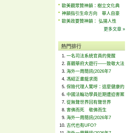
歐美觀眾贊神韻：樹立文化典
神韻指引生命方向 華人自豪
歐美政要贊神韻： 弘揚人性
更多文章 »
熱門排行
一名司法系統官員的覺醒
喜觀華府大遊行——致敬大法
海外一周簡訊(2026年7
馮紹正畫龍求雨
保險代理人驚呼：這麼健康的
中國法輪功學員近期遭迫害案
從無聲世界回有聲世界
害佛而死 敬佛而生
海外一周簡訊(2026年7
古代也有UFO?
海外一周簡訊(2026年7