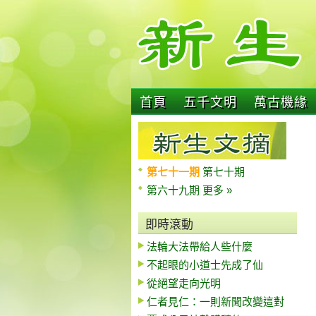
首頁
五千文明
萬古機緣
第七十一期
第七十期
第六十九期
更多 »
即時滾動
法輪大法帶給人些什麼
不起眼的小道士先成了仙
從絕望走向光明
仁者見仁：一則新聞改變這對