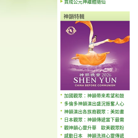
賈成公元神離體隨仙
神韻特輯
加國觀眾：神韻帶來希望和鼓
多倫多神韻演出盛況振奮人心
神韻演出各族裔觀眾：美如畫
日本觀眾：神韻傳遞當下最需
觀神韻心靈升華 歐美觀眾盼
感動日本 神韻洗滌心靈傳遞