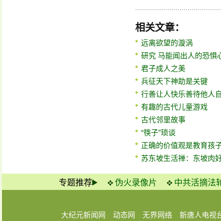
相关文章：
远离欲望的漩涡
研究 马能闻出人的恐惧
君子成人之美
兵征天下神助是关键
行善让人快乐善待他人
有趣的古代儿童游戏
古代邻里故事
“筷子”琐谈
正确的价值观是教育孩
苏东坡生活禅：东坡肉
专题推荐
伪火录像片
中共活摘法
大纪元新闻网
动态网
无界网络
新唐人电视