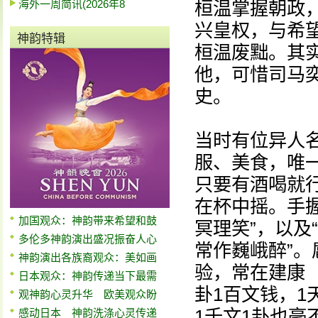
海外一周简讯(2026年8
桓温掌握朝政
兴皇权，与希
神韵特辑
桓温废黜。其
他，可惜司马
史。
当时有位异人
服、美食，唯
只要有酒喝就
在杯中摇。手
加国观众：神韵带来希望和鼓
冥理笑”，以及
多伦多神韵演出盛况振奋人心
常作巍峨醉”
神韵演出各族裔观众：美如画
验，常在建康
日本观众：神韵传递当下最需
卦1百文钱，1
观神韵心灵升华 欧美观众盼
1千文1卦也
感动日本 神韵洗涤心灵传递