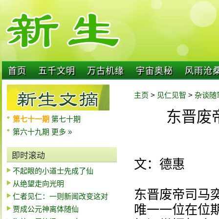
首页
五千文明
万古机缘
宇宙奥秘
风雨沧
主页
>
见仁见智
>
杂谈随
东晋废
第七十一期
第七十期
第六十九期
更多 »
即时滚动
文：德惠
不起眼的小道士先成了仙
从绝望走向光明
东晋废帝司马奕
仁者见仁：一则新闻改变这对
唯一一位在位
贾成公元神离体随仙