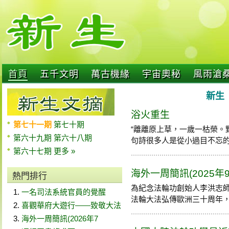
首頁
五千文明
萬古機緣
宇宙奧秘
風雨滄
新生 
浴火重生
第七十一期
第七十期
“離離原上草，一歲一枯榮。
第六十九期
第六十八期
句詩很多人是從小過目不忘的，緣
第六十七期
更多 »
海外一周簡訊(2025年9
熱門排行
為紀念法輪功創始人李洪志
一名司法系統官員的覺醒
法輪大法弘傳歐洲三十周年，來自
喜觀華府大遊行——致敬大法
海外一周簡訊(2026年7