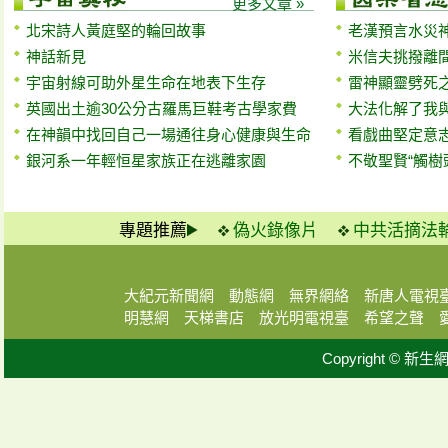
更多文章 »
北宋詩人黃庭堅的輪回故事
老漢預言水災
神話新見
米信夫挑撥離
宇宙射線可助外星生命在地表下生存
雷神顯靈劈死
英國出土逾30公分古羅馬巨鞋考古學家費
大法化解了我與
在神韻中找回自己一場通往身心健康與生命
看戲曲堅定意
銀河系一年輕恒星家族正在逃離家園
不敬聖賢“觸樹
專題推薦
偽火錄像片
中共活摘法
大紀元新聞網
動態網
無界網絡
新唐人電視
明慧網
天梯書店
放光明電視臺
希望之聲
Copyright © 新