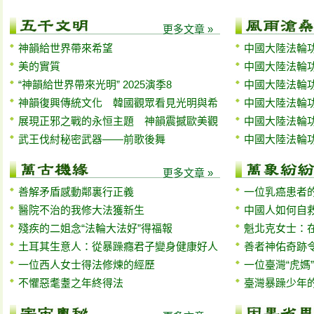
更多文章 »
神韻給世界帶來希望
中國大陸法輪功
美的實質
中國大陸法輪功
“神韻給世界帶來光明” 2025演季8
中國大陸法輪功
神韻復興傳統文化 韓國觀眾看見光明與希
中國大陸法輪功
展現正邪之戰的永恒主題 神韻震撼歐美觀
中國大陸法輪功
武王伐紂秘密武器——前歌後舞
中國大陸法輪功
更多文章 »
善解矛盾感動鄰裏行正義
一位乳癌患者
醫院不治的我修大法獲新生
中國人如何自
殘疾的二姐念“法輪大法好”得福報
魁北克女士：
土耳其生意人：從暴躁癮君子變身健康好人
善者神佑奇跡
一位西人女士得法修煉的經歷
一位臺灣“虎媽
不懼惡耄耋之年終得法
臺灣暴躁少年