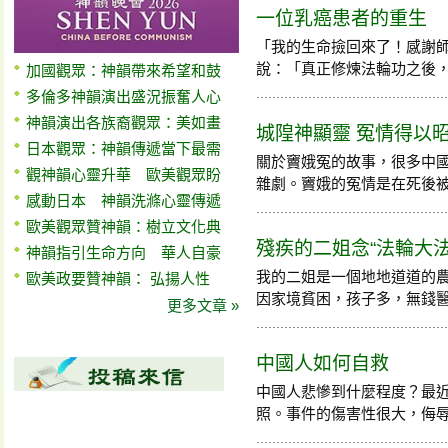
一位乳癌患者的重生
「我的生命撿回來了！感謝
說：「真正修煉法輪功之後
加國觀眾：神韻帶來希望和鼓
多倫多神韻演出盛況振奮人心
神韻演出各族裔觀眾：美如畫
城隍神顯靈 冤情得以
日本觀眾：神韻傳遞當下最需
關於竇娥冤的故事，很多中
觀神韻心靈升華 歐美觀眾盼
雜劇。竇娥的冤情是在死後被昭雪
感動日本 神韻洗滌心靈傳遞
歐美觀眾贊神韻：樹立文化典
殘疾的二姐念“法輪大法
神韻指引生命方向 華人自豪
我的二姐是一個地地道道的農
歐美政要贊神韻： 弘揚人性
因家境貧困，孩子多，無錢醫治，
更多文章 »
中國人如何自救
中國人悲慘到什麼程度？最近
照。事件的傷害性很大，侮辱性更