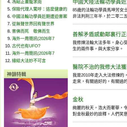
中國大陸法輪功學員近期
馮紹正畫龍求雨
保險代理人驚呼：這麼健康的
85歲的法輪功學員馬坤芳女
非法判刑三年半，於二零二
中國法輪功學員近期遭迫害案
從無聲世界回有聲世界
害佛而死 敬佛而生
善解矛盾感動鄰裏行正
海外一周簡訊(2026年7
我修煉法輪大法多年，身心
古代也有UFO?
生的兩件事，與大家分享。
海外一周簡訊(2026年7
緣結大法妙不可言
醫院不治的我修大法獲
神韻特輯
我是2010年走入大法修煉的
走來，有關過好的，有關過的差的
金秋
絢麗的秋天，浩大而奢華，
對金秋最妙的詮釋。人們笑意盈盈