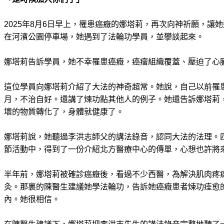
2025年8月6日早上，罹患癌癥的娜塔莉，再次向神祈願，讓
在河濱公園停車場，她遇到了法輪功學員，並攀談起來。
娜塔莉告訴學員，她不幸罹患癌癥，癌瘤組織覆蓋、壓迫了心
這位學員向娜塔莉介紹了大法的神奇超常。她說，自己以前罹
月，不治自好。還講了煉功點其他人的例子。她還告訴娜塔莉
壞的物質轉化了，身體就健康了。
娜塔莉說，她聽過李洪志師父的講法錄音，認同大法的法理。
節活動中，得到了一份介紹北方醫療中心的傳單，心想也許將
半年前，娜塔莉被確診癌癥後，看過不少西醫，為解決肌肉疼
灸。那裏的陳醫生建議她學法輪功，告訴她癌癥患者煉功痊愈
內。她很相信。