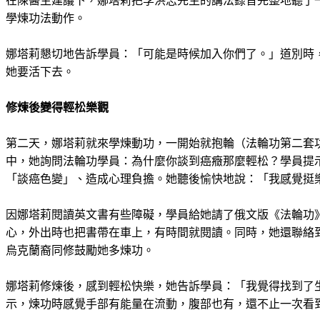
在陳醫生建議下，娜塔莉把李洪志先生的講法錄音完整地聽了
學煉功法動作。
娜塔莉懇切地告訴學員：「可能是時候加入你們了。」道別時
她要活下去。
修煉後變得輕松樂觀
第二天，娜塔莉就來學煉動功，一開始就抱輪（法輪功第二套
中，她詢問法輪功學員：為什麼你談到癌癥那麼輕松？學員提
「談癌色變」、造成心理負擔。她聽後愉快地說：「我感覺挺
因娜塔莉閱讀英文書有些障礙，學員給她請了俄文版《法輪功
心，外出時也把書帶在車上，有時間就閱讀。同時，她還聯絡
烏克蘭裔同修鼓勵她多煉功。
娜塔莉修煉後，感到輕松快樂，她告訴學員：「我覺得找到了
示，煉功時感覺手部有能量在流動，腹部也有，還不止一次看