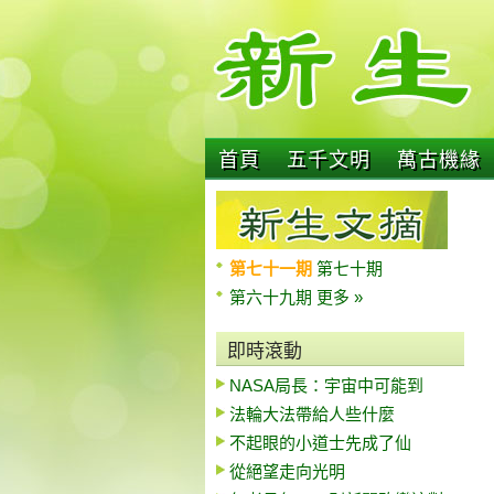
首頁
五千文明
萬古機緣
第七十一期
第七十期
第六十九期
更多 »
即時滾動
NASA局長：宇宙中可能到
法輪大法帶給人些什麼
不起眼的小道士先成了仙
從絕望走向光明