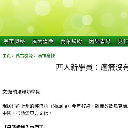
宇宙奧秘
風雨滄桑
萬象紛紛
因果省思
見
主頁
>
萬古機緣
>
病祛身輕
西人新學員：癌癥沒
文:紐約法輪功學員
現居紐約上州的娜塔莉（Natalie）今年47歲，離開故鄉烏克
中國，很熱愛東方文化。
「是時候加入你們了」