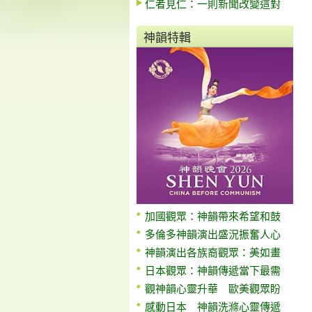
仁者見仁：一則新聞改變這對
神韻特輯
加國觀眾：神韻帶來希望和鼓
多倫多神韻演出盛況振奮人心
神韻演出各族裔觀眾：美如畫
日本觀眾：神韻傳遞當下最需
觀神韻心靈升華 歐美觀眾盼
感動日本 神韻洗滌心靈傳遞