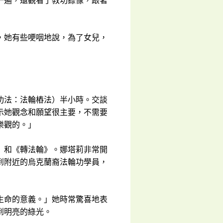
一遍，還觀看了教功錄像，跟著
，她有些哽咽地說，為了女兒，
功法：法輪樁法）半小時。交談
示她觀念和願望很主要，不需要
樂觀的。」
》和《轉法輪》。娜塔莉非常開
到附近的烏克蘭裔法輪功學員，
生命的意義。」她時常驚喜地表
到明亮的綠光。