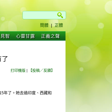
簡體
|
正體
仁見智
心靈甘露
正義之聲
有了
打印機版
|
【投稿／反饋】
蘭15年了。她去過印度、西藏和