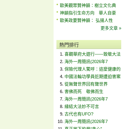
歐美觀眾贊神韻：樹立文化典
神韻指引生命方向 華人自豪
歐美政要贊神韻： 弘揚人性
更多文章 »
熱門排行
喜觀華府大遊行——致敬大法
海外一周簡訊(2026年7
保險代理人驚呼：這麼健康的
中國法輪功學員近期遭迫害案
從無聲世界回有聲世界
害佛而死 敬佛而生
海外一周簡訊(2026年7
緣結大法妙不可言
古代也有UFO?
海外一周簡訊(2026年7
真正放下的是“貪心”