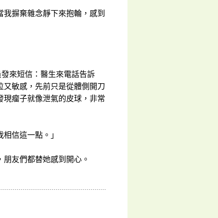
當我摒棄雜念靜下來抱輪，感到
員發來短信：醫生來電話告訴
位又敏感，先前只是從體側開刀
發現瘤子就像泄氣的皮球，非常
我相信這一點。」
，朋友們都替她感到開心。