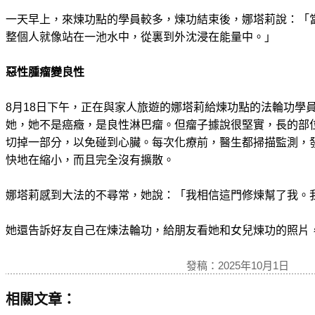
一天早上，來煉功點的學員較多，煉功結束後，娜塔莉說：「
整個人就像站在一池水中，從裏到外沈浸在能量中。」
惡性腫瘤變良性
8月18日下午，正在與家人旅遊的娜塔莉給煉功點的法輪功學
她，她不是癌癥，是良性淋巴瘤。但瘤子據說很堅實，長的部
切掉一部分，以免碰到心臟。每次化療前，醫生都掃描監測，
快地在縮小，而且完全沒有擴散。
娜塔莉感到大法的不尋常，她說：「我相信這門修煉幫了我。
她還告訴好友自己在煉法輪功，給朋友看她和女兒煉功的照片
發稿：2025年10月1日
相關文章：