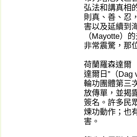
弘法和講真相
則真、善、忍
害以及延續到
（Mayott
非常震驚，那
荷蘭羅森達爾（R
達爾日”（Dag 
輪功團體第三
放傳單，並揭
簽名。許多民
煉功動作；也
害。