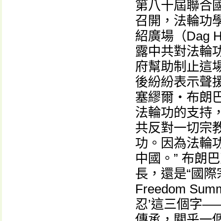
第八十屆聯合
召開，法輪功
紹廣場（Dag H
露中共對法輪
府幫助制止這
後紛紛表示聲援
塞繆爾・布朗巴克
法輪功的支持
共反對一切宗
功。因為法輪
中國。” 布朗
長，還是“國際宗教自
Freedom 
忍’這三個字
傳承，關乎一個