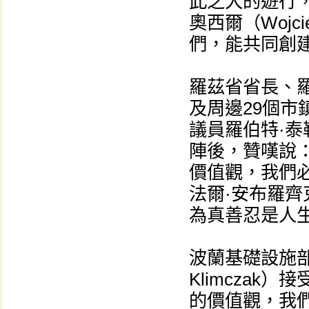
此之大的遊行，
奧西爾（Wojc
們，能共同創
羅茲省省長、
及周邊29個
議員羅伯特·泰勒
陣後，贊嘆說
價值觀，我們必
法爾·安布羅齊克（
為真善忍是人
波蘭基礎設施部部
Klimcza
的價值觀，我