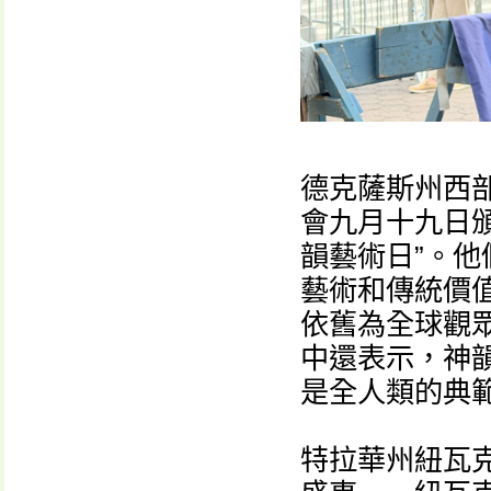
德克薩斯州西部
會九月十九日
韻藝術日”。
藝術和傳統價
依舊為全球觀
中還表示，神
是全人類的典範
特拉華州紐瓦克