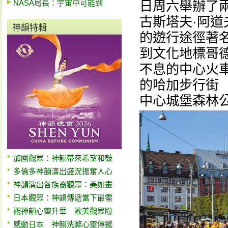
NASA局長：宇宙中可能到
日周六舉辦了
古斯塔夫·阿道夫廣
神韻特輯
的遊行途徑著名的
到文化地標哥德堡
不息的中心火
的哈加步行街（H
中心城堡森林公園（
加國觀眾：神韻帶來希望和鼓
多倫多神韻演出盛況振奮人心
神韻演出各族裔觀眾：美如畫
日本觀眾：神韻傳遞當下最需
觀神韻心靈升華 歐美觀眾盼
感動日本 神韻洗滌心靈傳遞