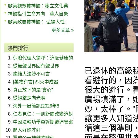
歐美觀眾贊神韻：樹立文化典
神韻指引生命方向 華人自豪
歐美政要贊神韻： 弘揚人性
更多文章 »
熱門排行
保險代理人驚呼：這麼健康的
從無聲世界回有聲世界
已退休的高級秘書
緣結大法妙不可言
看遊行的，因
[萬物有言] 烈火中成器
很大的遊行。
真正放下的是“貪心”
廣場填滿了，
從絕望走向光明
海外一周簡訊(2026年8
妙，太棒了。”
仁者見仁：一則新聞改變這對
讓更多人知道法
中國法輪功學員近期遭迫害案
循這三個準則，
願人好你才好
而是在整個世
賈成公元神離體隨仙