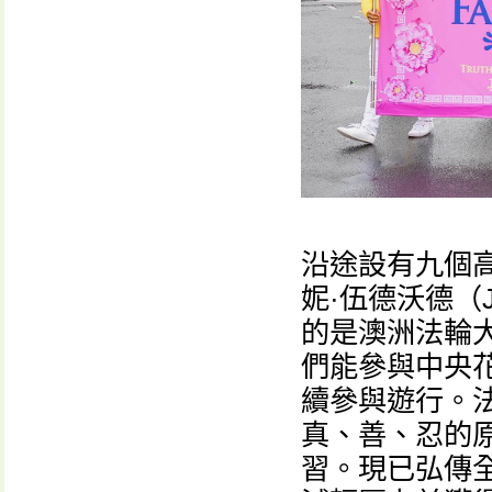
沿途設有九個
妮·伍德沃德（J
的是澳洲法輪
們能參與中央
續參與遊行。
真、善、忍的
習。現已弘傳