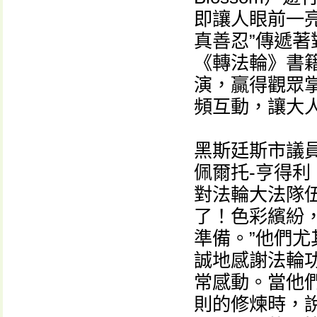
即讓人眼前一亮
真善忍”傳遞
《轉法輪》書
演，贏得觀眾
頻互動，讓大
黑斯廷斯市議員達
佩爾托-亨得利（H
對法輪大法隊
了！色彩繽紛
準備。”他們
誠地感謝法輪
常感動。當他
則的修煉時，