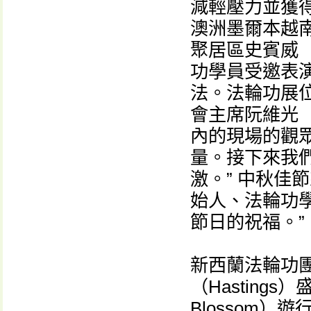
減輕壓力並獲得
澳洲墨爾本越
聚居區史賓威（S
功學員受邀表
法。法輪功展
會主席阮維光（D
內的現場的觀
量。接下來我
激。” 中秋佳
始人、法輪功
節日的祝福。”
新西蘭法輪功
（Hastings）
Blossom