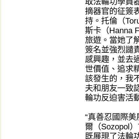
取法輪功學員
摘器官的征簽
持。托倫（To
斯卡（Hanna
旅遊。當她了
簽名並強烈譴
感興趣，並去
世價值、追求
該發生的，我
夫和朋友一致
輪功反迫害活
“真善忍國際美
爾（Sozop
既展現了法輪