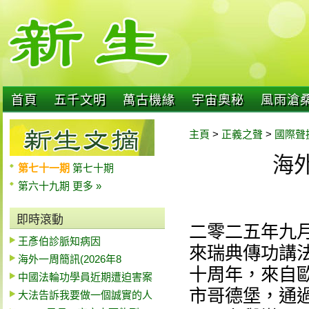
首頁
五千文明
萬古機緣
宇宙奧秘
風雨滄
主頁
>
正義之聲
>
國際聲
海外
第七十一期
第七十期
第六十九期
更多 »
即時滾動
二零二五年九
王彥伯診脈知病因
來瑞典傳功講
海外一周簡訊(2026年8
十周年，來自
中國法輪功學員近期遭迫害案
市哥德堡，通
大法告訴我要做一個誠實的人