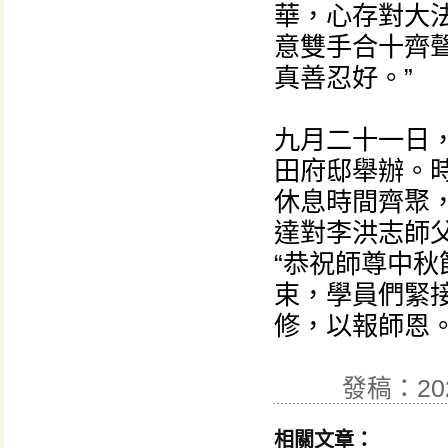
華，心存對大
意雙手合十齊
真善忍好。”
九月二十一日
田府邸舉辦。
休息時間齊聚
達對李洪志師
“恭祝師尊中秋
束，學員們緊
修，以報師恩
發稿：20
相關文章：