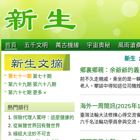
首頁
五千文明
萬古機緣
宇宙奧秘
風雨滄
新生 
鄉裏鄉親：余爺爺的義
第七十一期
第七十期
前不久走親戚，乘坐的是一
第六十九期
第六十八期
老人。攀談中得知這位司機姓余，
第六十七期
更多 »
海外一周簡訊(2025年1
熱門排行
臺灣法輪大法修煉心得交流
保險代理人驚呼：這麼健康的
六千名法輪功學員參與交流，此外
從無聲世界回有聲世界
緣結大法妙不可言