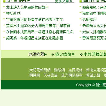
更多文章 »
北宋詩人黃庭堅的輪回故事
鄉裏鄉親：余
神話新見
民間郎中·挎籃
宇宙射線可助外星生命在地表下生存
老龍船戶
英國出土逾30公分古羅馬巨鞋考古學家費
老漢預言水災
在神韻中找回自己一場通往身心健康與生命
米信夫挑撥離
銀河系一年輕恒星家族正在逃離家園
雷神顯靈劈死
專題推薦
偽火錄像片
中共活摘法
大紀元新聞網
動態網
無界網絡
新唐人電視
明慧網
天梯書店
放光明電視臺
希望之聲
Copyright © 新