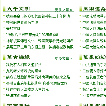
更多文章 »
德州塞金市頒發褒獎慶祝神韻二十年巡演
中國法輪功學員
神韻給世界帶來希望
中國法輪功學員
美的實質
中國大陸法輪功
“神韻給世界帶來光明” 2025演季8
中國大陸法輪功
神韻復興傳統文化 韓國觀眾看見光明與希
中國大陸法輪功
展現正邪之戰的永恒主題 神韻震撼歐美觀
中國大陸法輪功
更多文章 »
我們家人相繼入道得法
中共迫害的手
九旬老父修煉後的超常
三位親人修煉
病危後脫胎換骨臺灣外商精英的修煉之路
一位乳癌患者
臺灣自由廣場壯觀排字 真善忍洪傳世界
中國人如何自
迷途中遇大法找到人生的光
魁北克女士：
得法前後兩重天
善者神佑奇跡