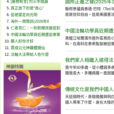
國際正義之聲(2025年1
[萬物有言] 烈火中成器
真正放下的是“貪心”
聯邦參議員泰德·巴特（Ted
就是信仰自由。這是美國憲法
從絕望走向光明
海外一周簡訊(2026年8
仁者見仁：一則新聞改變這對
中國法輪功學員近期遭迫害
中國法輪功學員近期遭迫害案
黑龍江哈爾濱市道外區育民
願人好你才好
科，在高科在泰來監獄被迫害至
賈成公元神離體隨仙
法輪大法帶給人些什麼
我們家人相繼入道得法
神韻特輯
我今年60多歲，從小體弱多
隨我長大，多種病魔一直困擾我。
傳統文化是我們中國人
天這個時代，是個覺醒與明
國人帶來了什麼，身在大陸