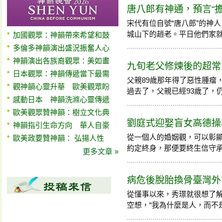
唐八郎有神通，預言“擔
宋代有位自號“唐八郎”的神
城山下的趙老。平日他們家就十分
加國觀眾：神韻帶來希望和鼓
多倫多神韻演出盛況振奮人心
神韻演出各族裔觀眾：美如畫
九旬老父修煉後的超常
日本觀眾：神韻傳遞當下最需
父親89歲那年得了惡性腫瘤
觀神韻心靈升華 歐美觀眾盼
過去了，父親已經93歲了，
感動日本 神韻洗滌心靈傳遞
歐美觀眾贊神韻：樹立文化典
劉庭式迎娶盲女高德操
神韻指引生命方向 華人自豪
從一個人的婚姻觀，可以彰
歐美政要贊神韻： 弘揚人性
約定終身，那便要終生信守承諾，
更多文章 »
病危後脫胎換骨臺灣外
從懂事以來，秀璟就很想了
空想，“我為什麼是人，而不