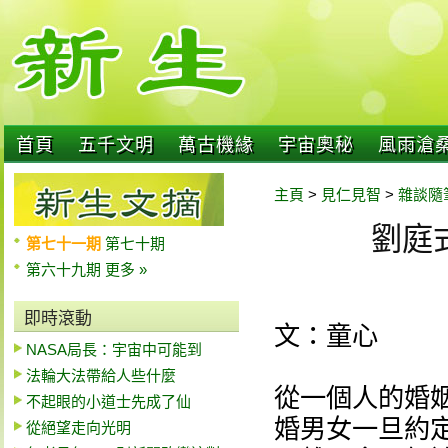
首頁
五千文明
萬古機緣
宇宙奧秘
風雨滄
主頁
>
見仁見智
>
雜談隨
劉庭
第七十一期
第七十期
第六十九期
更多 »
即時滾動
文：童心
NASA局長：宇宙中可能到
法輪大法帶給人些什麼
從一個人的婚
不起眼的小道士先成了仙
婚男女一旦約
從絕望走向光明