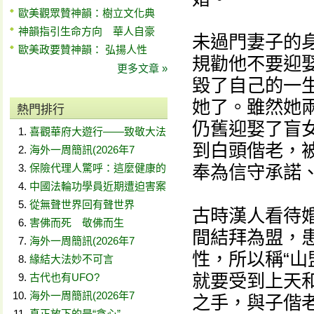
歐美觀眾贊神韻：樹立文化典
神韻指引生命方向 華人自豪
未過門妻子的
歐美政要贊神韻： 弘揚人性
規勸他不要迎
更多文章 »
毀了自己的一
她了。雖然她
熱門排行
仍舊迎娶了盲
喜觀華府大遊行——致敬大法
到白頭偕老，
海外一周簡訊(2026年7
保險代理人驚呼：這麼健康的
奉為信守承諾
中國法輪功學員近期遭迫害案
從無聲世界回有聲世界
古時漢人看待
害佛而死 敬佛而生
間結拜為盟，
海外一周簡訊(2026年7
性，所以稱“山
緣結大法妙不可言
就要受到上天
古代也有UFO?
海外一周簡訊(2026年7
之手，與子偕
真正放下的是“貪心”