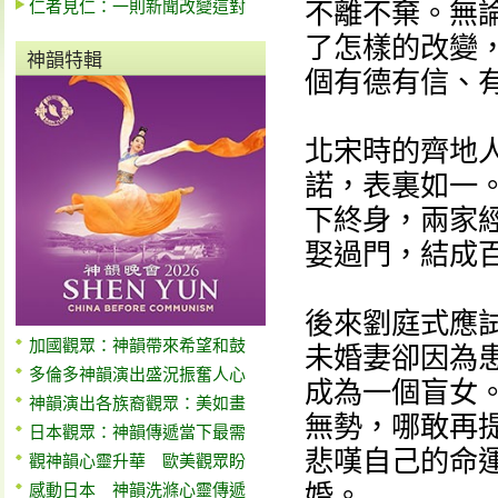
仁者見仁：一則新聞改變這對
不離不棄。無
了怎樣的改變
神韻特輯
個有德有信、
北宋時的齊地
諾，表裏如一
下終身，兩家
娶過門，結成
後來劉庭式應
加國觀眾：神韻帶來希望和鼓
未婚妻卻因為
多倫多神韻演出盛況振奮人心
成為一個盲女
神韻演出各族裔觀眾：美如畫
無勢，哪敢再
日本觀眾：神韻傳遞當下最需
悲嘆自己的命
觀神韻心靈升華 歐美觀眾盼
婚。
感動日本 神韻洗滌心靈傳遞