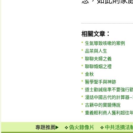
念，如此則家
相關文章：
生氣導致咳嗽的案例
品茶與人生
聊聊夫婦之義
聊聊婚姻之禮
金秋
醫學聖手與神跡
道士勸誡寇準不要強行
漫話中國古代的計算器-
古籍中的寶鏡傳說
重義輕利商人獲利超往
專題推薦
偽火錄像片
中共活摘法