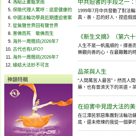
中共迫害的手段之一：
馮紹正畫龍求雨
保險代理人驚呼：這麼健康的
1999年7月中共發動了對
真、善、忍的好人，捏造假
中國法輪功學員近期遭迫害案
從無聲世界回有聲世界
害佛而死 敬佛而生
《新生文摘》（第六十
海外一周簡訊(2026年7
人生不是一帆風順的，擇善
古代也有UFO?
樂觀向善的心，在最艱難的時刻仍
海外一周簡訊(2026年7
緣結大法妙不可言
品茶與人生
神韻特輯
“人間萬苦人最苦”，然而人
藥，也有普濟天下的茶道。茶葉的
在迫害中見證大法的美
在江澤民邪惡集團對法輪功鋪天
底，還未修煉的我從一個夢的點悟