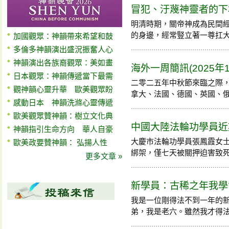
冒犯、汙蔑神靈者的下
明清時期，關帝神成為民間
的身邊，經常豎立著一尊扛大刀的
加國觀眾：神韻帶來希望和鼓
多倫多神韻演出盛況振奮人心
神韻演出各族裔觀眾：美如畫
海外一周簡訊(2025年1
日本觀眾：神韻傳遞當下最需
二零二五年中秋節來臨之際
觀神韻心靈升華 歐美觀眾盼
拿大、法國、德國、英國、俄羅斯
感動日本 神韻洗滌心靈傳遞
歐美觀眾贊神韻：樹立文化典
中國大陸法輪功學員近期
神韻指引生命方向 華人自豪
大慶市法輪功學員張鳳霞女
歐美政要贊神韻： 弘揚人性
綁架，僅七天被關押迫害致死
更多文章 »
新學員：古稀之年我學
我是一位剛得法不到一年的新
弟，我是老六。雖然我才得