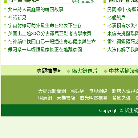
更多文章 »
北宋詩人黃庭堅的輪回故事
民間郎中·挎籃
神話新見
老龍船戶
宇宙射線可助外星生命在地表下生存
老漢預言水災
英國出土逾30公分古羅馬巨鞋考古學家費
米信夫挑撥離
在神韻中找回自己一場通往身心健康與生命
雷神顯靈劈死
銀河系一年輕恒星家族正在逃離家園
大法化解了我與
專題推薦
偽火錄像片
中共活摘法
大紀元新聞網
動態網
無界網絡
新唐人電視
明慧網
天梯書店
放光明電視臺
希望之聲
Copyright © 新