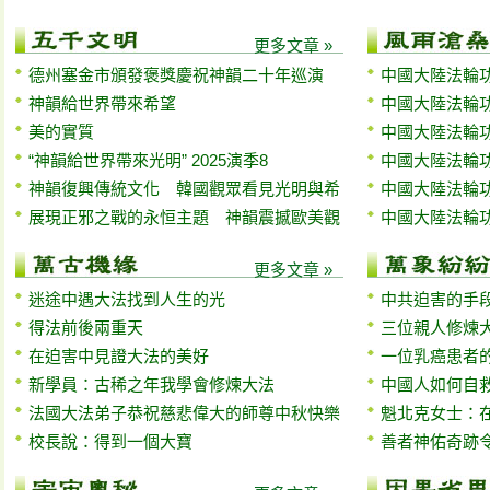
更多文章 »
德州塞金市頒發褒獎慶祝神韻二十年巡演
中國大陸法輪功
神韻給世界帶來希望
中國大陸法輪功
美的實質
中國大陸法輪功
“神韻給世界帶來光明” 2025演季8
中國大陸法輪功
神韻復興傳統文化 韓國觀眾看見光明與希
中國大陸法輪功
展現正邪之戰的永恒主題 神韻震撼歐美觀
中國大陸法輪功
更多文章 »
迷途中遇大法找到人生的光
中共迫害的手
得法前後兩重天
三位親人修煉
在迫害中見證大法的美好
一位乳癌患者
新學員：古稀之年我學會修煉大法
中國人如何自
法國大法弟子恭祝慈悲偉大的師尊中秋快樂
魁北克女士：
校長說：得到一個大寶
善者神佑奇跡