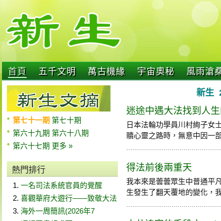
首頁
五千文明
萬古機緣
宇宙奧秘
風雨滄
新生 
迷途中遇大法找到人生
第七十一期
第七十期
日本法輪功學員川村絢子女
第六十九期
第六十八期
贖心靈之路時，無意中因一部紀錄
第六十七期
更多 »
得法前後兩重天
熱門排行
我本來是蕓蕓眾生中普通平
一名司法系統官員的覺醒
生發生了翻天覆地的變化，我平凡
喜觀華府大遊行——致敬大法
海外一周簡訊(2026年7