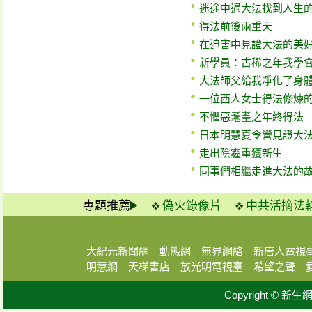
迷途中遇大法找到人生
得法前後兩重天
在迫害中見證大法的美
新學員：古稀之年我學
大法師父給我凈化了身
一位西人女士得法修煉
不懼惡耄耋之年終得法
日本明慧夏令營見證大
走出陰霾重獲新生
同事們相繼走進大法的
專題推薦
偽火錄像片
中共活摘法
大紀元新聞網
動態網
無界網絡
新唐人電視
明慧網
天梯書店
放光明電視臺
希望之聲
Copyright © 新