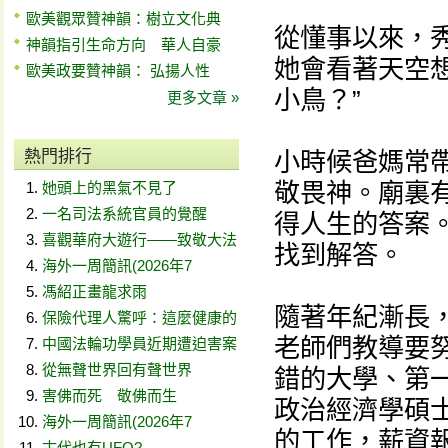
歐美觀眾贊神韻：樹立文化典
從懂事以來，
神韻指引生命方向 華人自豪
她會看著天空
歐美政要贊神韻： 弘揚人性
小鳥？”
更多文章 »
熱門排行
小時候爸媽常
敬畏神。廟裏
她頭上的黑氣不見了
一名司法系統官員的覺醒
得人生的答案
喜觀華府大遊行——致敬大法
找到解答。
海外一周簡訊(2026年7
馮紹正畫龍求雨
隨著年紀漸長
保險代理人驚呼：這麼健康的
老師們教導要
中國法輪功學員近期遭迫害案
從無聲世界回有聲世界
錯的大學、第
害佛而死 敬佛而生
政治經濟學碩
海外一周簡訊(2026年7
的工作，薪資
古代也有UFO?