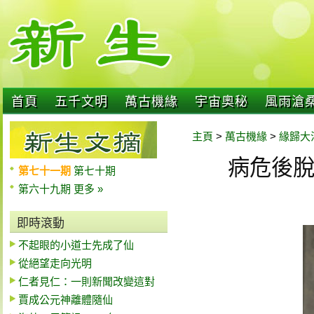
首頁
五千文明
萬古機緣
宇宙奧秘
風雨滄
主頁
>
萬古機緣
>
緣歸大
病危後
第七十一期
第七十期
第六十九期
更多 »
即時滾動
不起眼的小道士先成了仙
從絕望走向光明
仁者見仁：一則新聞改變這對
賈成公元神離體隨仙