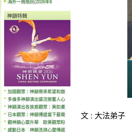
海外一周簡訊(2026年8
神韻特輯
加國觀眾：神韻帶來希望和鼓
多倫多神韻演出盛況振奮人心
神韻演出各族裔觀眾：美如畫
文 : 大法弟子
日本觀眾：神韻傳遞當下最需
觀神韻心靈升華 歐美觀眾盼
感動日本 神韻洗滌心靈傳遞