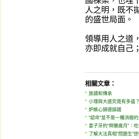
國棟梁，也埋
人之明，既不拋
的盛世局面。
領導用人之道
亦即成就自己
相關文章：
族譜和傳承
小理與大道究竟有多遠
妒嫉心損德誤國
“認命”並不是一種消極
姜子牙的“倒黴歲月”：
了解大法真相“問題生”