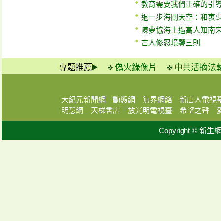
教育需要我們正確的引
退一步海闊天空：和衷
陳夢協海上遇高人知南
古人修忍境鑒三則
專題推薦
偽火錄像片
中共活摘法
大紀元新聞網
動態網
無界網絡
新唐人電視
明慧網
天梯書店
放光明電視臺
希望之聲
Copyright © 新