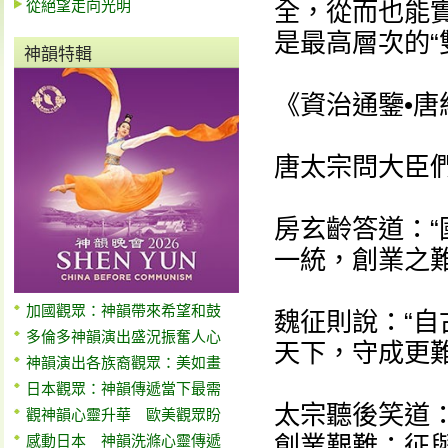
從絕望走向光明
全，從而也能實
是最高層次的“
神韻特輯
《資治通鑒•
唐太宗問大臣們
房玄齡答道：
一統，創業之難
加國觀眾：神韻帶來希望和鼓
魏征則說：“
多倫多神韻演出盛況振奮人心
天下，守成更難
神韻演出各族裔觀眾：美如畫
日本觀眾：神韻傳遞當下最需
太宗聽後笑道
觀神韻心靈升華 歐美觀眾盼
創業艱難；征
感動日本 神韻洗滌心靈傳遞