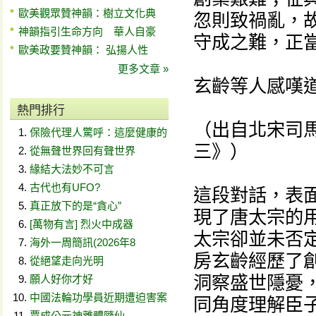
歐美觀眾贊神韻：樹立文化典
忽則致禍亂，
神韻指引生命方向 華人自豪
守成之難，正當
歐美政要贊神韻： 弘揚人性
更多文章 »
玄齡等人感嘆道
熱門排行
（出自北宋司馬
保險代理人驚呼：這麼健康的
三》）
從無聲世界回有聲世界
緣結大法妙不可言
古代也有UFO?
這段對話，表面
真正放下的是“貪心”
現了唐太宗的
[萬物有言] 烈火中成器
太宗卻並未否
海外一周簡訊(2026年8
房玄齡經歷了
從絕望走向光明
洞察盛世隱憂
願人好你才好
中國法輪功學員近期遭迫害案
同角度理解臣
賈成公元神離體隨仙