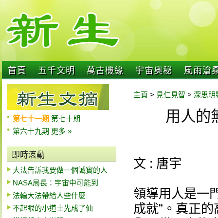
首頁
五千文明
萬古機緣
宇宙奧秘
風雨滄
主頁
>
見仁見智
>
深思明
用人的
第七十一期
第七十期
第六十九期
更多 »
即時滾動
文 : 唐宇
大法告訴我要做一個誠實的人
NASA局長：宇宙中可能到
領導用人是一門
法輪大法帶給人些什麼
成就”。真正
不起眼的小道士先成了仙