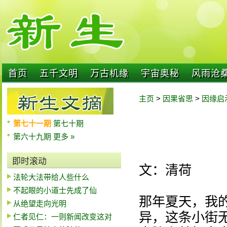
首页
五千文明
万古机缘
宇宙奥秘
风雨沧
主页
>
因果省思
>
因缘启
第七十一期
第七十期
第六十九期
更多 »
即时滚动
文：清荷
法轮大法带给人些什么
不起眼的小道士先成了仙
那年夏天，我
从绝望走向光明
异，这条小街
仁者见仁：一则新闻改变这对