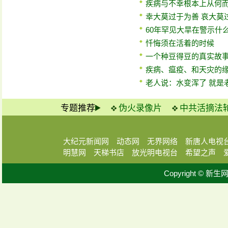
疾病与不幸根本上从何
幸大莫过于为善 哀大莫
60年罕见大旱在警示什
忏悔须在活着的时候
一个种豆得豆的真实故
疾病、瘟疫、和天灾的
老人说：水变浑了 就是
专题推荐
伪火录像片
中共活摘法
大纪元新闻网
动态网
无界网络
新唐人电视
明慧网
天梯书店
放光明电视台
希望之声
Copyright © 新