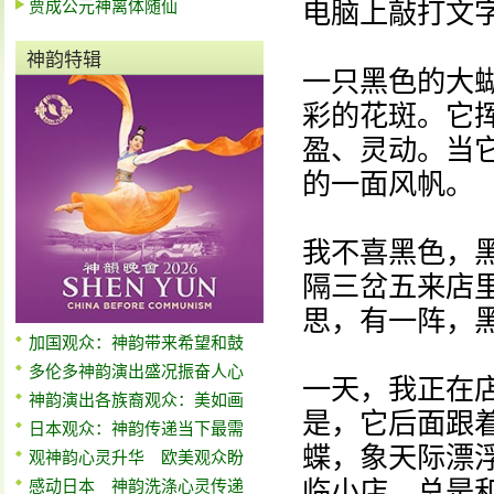
贾成公元神离体随仙
电脑上敲打文
神韵特辑
一只黑色的大
彩的花斑。它
盈、灵动。当
的一面风帆。
我不喜黑色，
隔三岔五来店
思，有一阵，
加国观众：神韵带来希望和鼓
多伦多神韵演出盛况振奋人心
一天，我正在
神韵演出各族裔观众：美如画
是，它后面跟
日本观众：神韵传递当下最需
蝶，象天际漂
观神韵心灵升华 欧美观众盼
临小店，总是
感动日本 神韵洗涤心灵传递