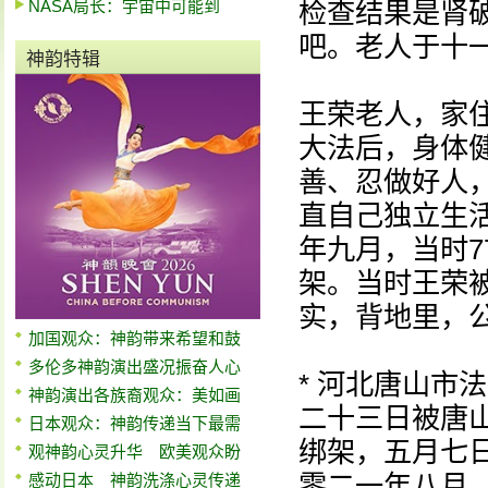
NASA局长：宇宙中可能到
检查结果是肾
吧。老人于十
神韵特辑
王荣老人，家
大法后，身体
善、忍做好人
直自己独立生
年九月，当时
架。当时王荣被
实，背地里，
加国观众：神韵带来希望和鼓
多伦多神韵演出盛况振奋人心
* 河北唐山市
神韵演出各族裔观众：美如画
二十三日被唐
日本观众：神韵传递当下最需
绑架，五月七
观神韵心灵升华 欧美观众盼
零二一年八月
感动日本 神韵洗涤心灵传递