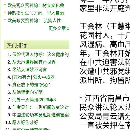
欧美观众赞神韵：树立文化典
家里非法开庭
神韵指引生命方向 华人自豪
欧美政要赞神韵： 弘扬人性
王会林（王慧
更多文章 »
花园村人，十
风湿病、高血
热门排行
年，王会林开
保险代理人惊呼：这么健康的
在中共迫害法
从无声世界回有声世界
缘结大法妙不可言
次遭中共邪党
[万物有言] 烈火中成器
派出所、拘留
真正放下的是“贪心”
从绝望走向光明
* 江西省南昌
海外一周简讯(2026年8
民众讲法轮大
仁者见仁：一则新闻改变这对
公安局青云谱
中国法轮功学员近期遭迫害案
愿人好你才好
一直被关押在
贾成公元神离体随仙