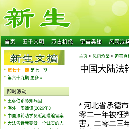
首页
五千文明
万古机缘
宇宙奥秘
风雨沧
主页
>
风雨沧桑
>
迫害真
中国大陆法轮
第七十一期
第七十期
第六十九期
更多 »
即时滚动
王彦伯诊脉知病因
* 河北省承德
海外一周简讯(2026年8
零二一年被枉
中国法轮功学员近期遭迫害案
害，二零二三
大法告诉我要做一个诚实的人