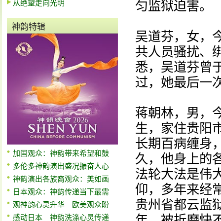
从绝望走向光明
匀监狱迫害。
神韵特辑
吴道芬，女，
共人员骚扰、
悉，吴道芬曾
过，她最后一
蒋朝林，男，
生，家住贵阳
长期百病缠身
加国观众：神韵带来希望和鼓
久，他身上的
多伦多神韵演出盛况振奋人心
法轮大法是伟
神韵演出各族裔观众：美如画
仰，多年来经
日本观众：神韵传递当下最需
贵州省都云监
观神韵心灵升华 欧美观众盼
年，被折磨快
感动日本 神韵洗涤心灵传递