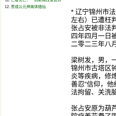
贾成公元神离体随仙
* 辽宁锦州市
左右）已遭枉
张占安被非法
四年四月一日
二零二三年八
梁树发，男，
锦州市古塔区
炎等疾病，修
善忍”信仰，
法拘留、关洗
张占安原为葫