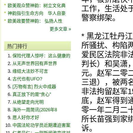
欧美观众赞神韵：树立文化典
工作，生活处
神韵指引生命方向 华人自豪
警察绑架。
欧美政要赞神韵： 弘扬人性
更多文章 »
* 黑龙江牡丹
所骚扰、构陷
热门排行
爱民区法院非
保险代理人惊呼：这么健康的
判长）和吴潇
从无声世界回有声世界
缘结大法妙不可言
元。赵军二零
古代也有UFO?
三退），被两
[万物有言] 烈火中成器
非法拘留赵军
真正放下的是“贪心”
底，赵军得到
从绝望走向光明
零一年二月二
海外一周简讯(2026年8
所长苗强到家
愿人好你才好
中国法轮功学员近期遭迫害案
诉。
仁者见仁：一则新闻改变这对