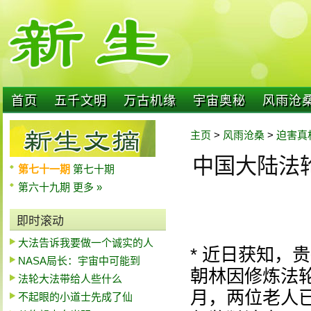
首页
五千文明
万古机缘
宇宙奥秘
风雨沧
主页
>
风雨沧桑
>
迫害真
中国大陆法轮
第七十一期
第七十期
第六十九期
更多 »
即时滚动
大法告诉我要做一个诚实的人
* 近日获知，
NASA局长：宇宙中可能到
朝林因修炼法
法轮大法带给人些什么
月，两位老人
不起眼的小道士先成了仙