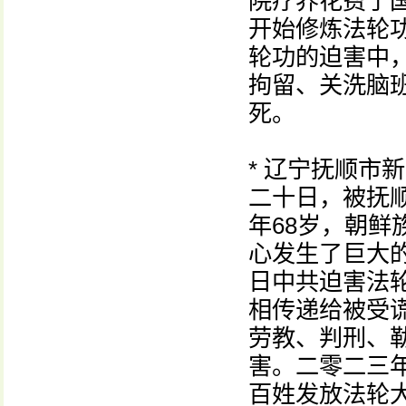
院疗养花费了
开始修炼法轮
轮功的迫害中
拘留、关洗脑
死。
* 辽宁抚顺市
二十日，被抚
年68岁，朝
心发生了巨大
日中共迫害法
相传递给被受
劳教、判刑、
害。二零二三
百姓发放法轮