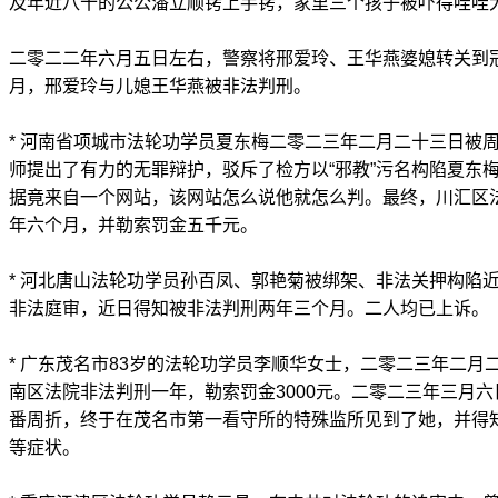
及年近八十的公公潘立顺铐上手铐，家里三个孩子被吓得哇哇
二零二二年六月五日左右，警察将邢爱玲、王华燕婆媳转关到
月，邢爱玲与儿媳王华燕被非法判刑。
* 河南省项城市法轮功学员夏东梅二零二三年二月二十三日被
师提出了有力的无罪辩护，驳斥了检方以“邪教”污名构陷夏东
据竟来自一个网站，该网站怎么说他就怎么判。最终，川汇区
年六个月，并勒索罚金五千元。
* 河北唐山法轮功学员孙百凤、郭艳菊被绑架、非法关押构陷
非法庭审，近日得知被非法判刑两年三个月。二人均已上诉。
* 广东茂名市83岁的法轮功学员李顺华女士，二零二三年二月
南区法院非法判刑一年，勒索罚金3000元。二零二三年三月
番周折，终于在茂名市第一看守所的特殊监所见到了她，并得
等症状。