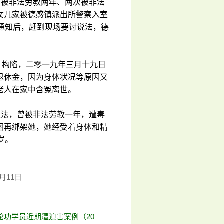
曾被非法劳教两年、两次被非法
女儿家被德感镇派出所警察入室
通知后，赶到现场要讨说法，德
、构陷，二零一九年三月十九日
退休金，因为身体状况等原因又
老人在家中含冤离世。
大法，曾被非法劳教一年，遭毒
图再绑架她，她经受着身体和精
岁。
月11日
轮功学员近期遭迫害案例（20