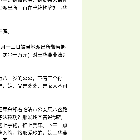
下午她被体检后，被劫持入通化
站派出所一直在暗箱构陷刘玉华
开庭。
五月十三日被当地派出所警察绑
，罚金一万元；对王华燕非法判
近八十岁的公公，下有三个孙
是儿媳，又是婆婆，是家人不可
王军兴领着临清市公安局八岔路
法轮功？邢爱玲回答说“炼”，
铐上手铐，推上警车。下午一点
墙入院，将邢爱玲的儿媳王华燕