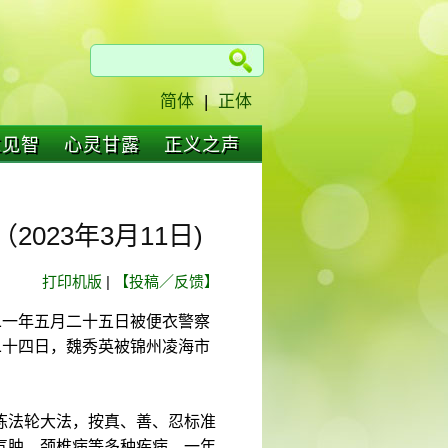
简体
|
正体
仁见智
心灵甘露
正义之声
023年3月11日)
打印机版
|
【投稿／反馈】
二一年五月二十五日被便衣警察
二十四日，魏秀英被锦州凌海市
炼法轮大法，按真、善、忍标准
气肿、颈椎病等多种疾病，一年