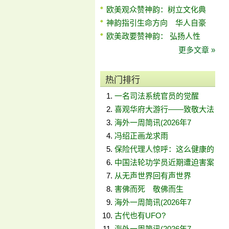
欧美观众赞神韵：树立文化典
神韵指引生命方向 华人自豪
欧美政要赞神韵： 弘扬人性
更多文章 »
热门排行
一名司法系统官员的觉醒
喜观华府大游行——致敬大法
海外一周简讯(2026年7
冯绍正画龙求雨
保险代理人惊呼：这么健康的
中国法轮功学员近期遭迫害案
从无声世界回有声世界
害佛而死 敬佛而生
海外一周简讯(2026年7
古代也有UFO?
海外一周简讯(2026年7