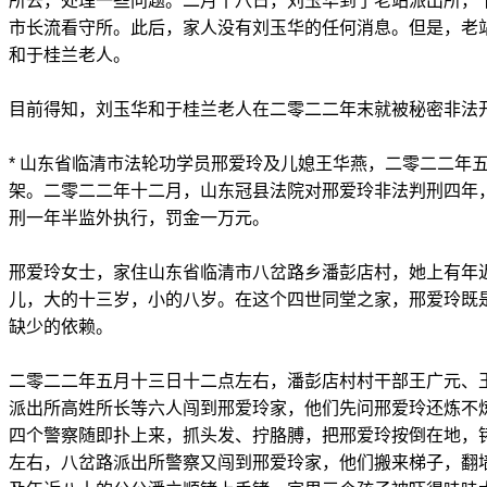
所去，处理一些问题。二月十八日，刘玉华到了老站派出所，
市长流看守所。此后，家人没有刘玉华的任何消息。但是，老
和于桂兰老人。
目前得知，刘玉华和于桂兰老人在二零二二年末就被秘密非法
* 山东省临清市法轮功学员邢爱玲及儿媳王华燕，二零二二年
架。二零二二年十二月，山东冠县法院对邢爱玲非法判刑四年
刑一年半监外执行，罚金一万元。
邢爱玲女士，家住山东省临清市八岔路乡潘彭店村，她上有年
儿，大的十三岁，小的八岁。在这个四世同堂之家，邢爱玲既
缺少的依赖。
二零二二年五月十三日十二点左右，潘彭店村村干部王广元、
派出所高姓所长等六人闯到邢爱玲家，他们先问邢爱玲还炼不炼
四个警察随即扑上来，抓头发、拧胳膊，把邢爱玲按倒在地，
左右，八岔路派出所警察又闯到邢爱玲家，他们搬来梯子，翻