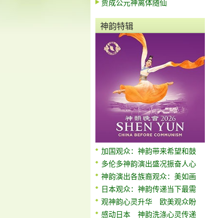
贾成公元神离体随仙
神韵特辑
加国观众：神韵带来希望和鼓
多伦多神韵演出盛况振奋人心
神韵演出各族裔观众：美如画
日本观众：神韵传递当下最需
观神韵心灵升华 欧美观众盼
感动日本 神韵洗涤心灵传递