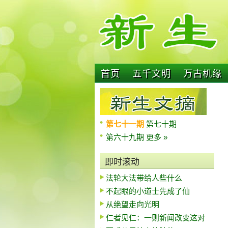
首页
五千文明
万古机缘
第七十一期
第七十期
第六十九期
更多 »
即时滚动
法轮大法带给人些什么
不起眼的小道士先成了仙
从绝望走向光明
仁者见仁：一则新闻改变这对