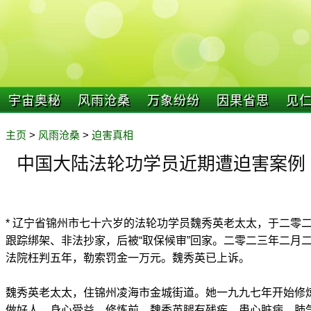
宇宙奥秘
风雨沧桑
万象纷纷
因果省思
见
主页
>
风雨沧桑
>
迫害真相
中国大陆法轮功学员近期遭迫害案例（2
* 辽宁省锦州市七十六岁的法轮功学员魏秀英老太太，于二零
跟踪绑架、非法抄家，后被“取保候审”回家。二零二三年二月
法院枉判五年，勒索罚金一万元。魏秀英已上诉。
魏秀英老太太，住锦州凌海市金城街道。她一九九七年开始修
做好人，身心受益。修炼前，魏秀英腿有残疾，患心脏病、肺