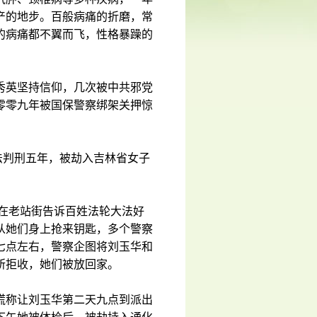
产的地步。百般病痛的折磨，常
的病痛都不翼而飞，性格暴躁的
秀英坚持信仰，几次被中共邪党
零零九年被国保警察绑架关押惊
法判刑五年，被劫入吉林省女子
，在老站街告诉百姓法轮大法好
从她们身上抢来钥匙，多个警察
七点左右，警察企图将刘玉华和
所拒收，她们被放回家。
谎称让刘玉华第二天九点到派出