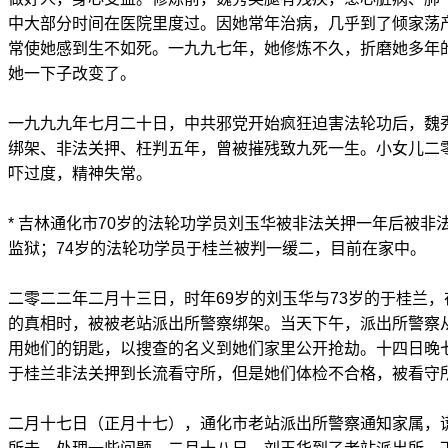
中大部分时间在医院里度过。因她常年治病，几乎到了倾家荡
常使她感到生不如死。一九九七年，她修炼不久，折磨她多年
她一下子改变了。
一九九九年七月二十日，中共邪党开始疯狂迫害法轮功后，魏
绑架、非法关押、枉判五年，曾被摧残致九死一生。小女儿二
吓过度，精神失常。
* 吉林通化市70岁的法轮功学员刘玉华被非法关押一年后被非
监狱；74岁的法轮功学员于桂兰被判一缓二，目前在家中。
二零二二年二月十三日，时年69岁的刘玉华与73岁的于桂兰
的真相时，被被老站派出所警察绑架。当天下午，派出所警察
用她们的钥匙，以搜查的名义到她们家里公开抢劫。十四日晚
于桂兰非法关押到长流看守所，但是她们体检不合格，被看守
二月十七日（正月十七），通化市老站派出所警察通知家属，