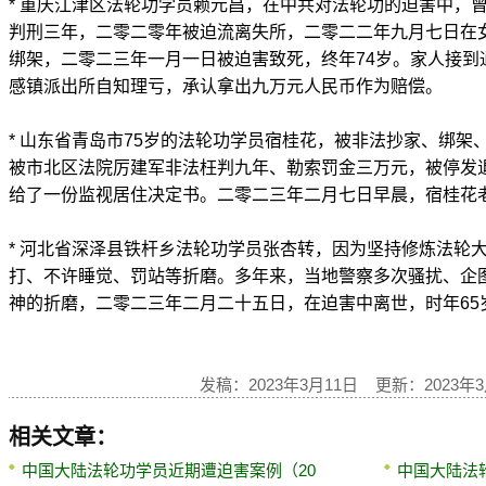
* 重庆江津区法轮功学员赖元昌，在中共对法轮功的迫害中，
判刑三年，二零二零年被迫流离失所，二零二二年九月七日在
绑架，二零二三年一月一日被迫害致死，终年74岁。家人接到
感镇派出所自知理亏，承认拿出九万元人民币作为赔偿。
* 山东省青岛市75岁的法轮功学员宿桂花，被非法抄家、绑架
被市北区法院厉建军非法枉判九年、勒索罚金三万元，被停发
给了一份监视居住决定书。二零二三年二月七日早晨，宿桂花
* 河北省深泽县铁杆乡法轮功学员张杏转，因为坚持修炼法轮
打、不许睡觉、罚站等折磨。多年来，当地警察多次骚扰、企
神的折磨，二零二三年二月二十五日，在迫害中离世，时年65
发稿：2023年3月11日 更新：2023年3
相关文章：
中国大陆法轮功学员近期遭迫害案例（20
中国大陆法