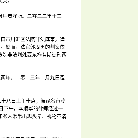
大哭。
冠县看守所。二零二二年十二
周口市川汇区法院非法庭审。律
梅。然而，法官郭周勇的判案依
法院非法判处夏东梅有期徒刑两
近两年，二零二三年二月九日遭
二十八日上午十点，被茂名市茂
六日下午，李顺华的律师经过一
知老人常常出现头晕、视物不清