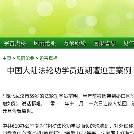
宇宙奥秘
风雨沧桑
万象纷纷
因果省思
见
主页
>
风雨沧桑
>
迫害真相
中国大陆法轮功学员近期遭迫害案例（2
* 湖北武汉市59岁的法轮功学员宗明，半年前被绑架到硚口区
瘦如柴、说话都难，二零二二年十二月二十六日让家人接回，
元旦含冤离世。
中共610办公室专为“转化”法轮功学员而设的洗脑班，对外谎称为
制教育中心”和“法制教育所”、“关爱中心”等等，它表面上打着