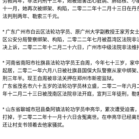
劳教两年，非法判刑十三年，她被迫害出心脏病、肺结核、小
十一月，她再次被绑架、构陷，二零二二年十二月十三日在丹
法判刑两年、勒索三千元。
* 广东广州市白云区法轮功学员、原广州大学副教授王家芳女
区公安分局警察绑架、构陷，二零二二年七月被荔湾区法院非
决上诉，二零二二年十二月二十六日，广州市中级法院非法维
* 河南省南阳市社旗县法轮功学员王自周，今年七十三岁，家
起居，二零二一年六月八日被社旗县国保大队警察从家中绑架
刑三年半。现王自周被非法关押在郑州市新密监狱。
广东省茂名市六十五岁的法轮功学员林立盛，二零二一年六月
年十二月二十三日被茂南区法院非法开庭，宣判三年徒刑，勒
* 山东省聊城市冠县桑阿镇法轮功学员申亮华，累次遭受迫害
打掉，于二零二二年十一月十六日含冤离世。在申亮华已经离
还让村支书领着去他家骚扰。