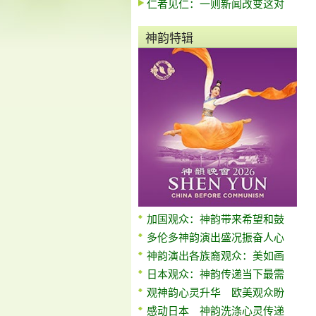
仁者见仁：一则新闻改变这对
神韵特辑
加国观众：神韵带来希望和鼓
多伦多神韵演出盛况振奋人心
神韵演出各族裔观众：美如画
日本观众：神韵传递当下最需
观神韵心灵升华 欧美观众盼
感动日本 神韵洗涤心灵传递