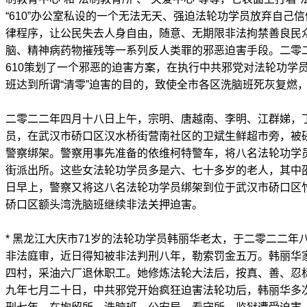
“610”办公室私设的一个无法无天、强迫法轮功学员放弃自己
律程序，让公民失去人身自由，随意、无期限非法拘禁善良民
脑、精神病药物摧残等一系列反人类罪的邪恶迫害手段。二零
610策划了一个邪恶的迫害方案，在执行中共邪党对法轮功学员
班达到所谓“清零”迫害的目的，致使全市各区洗脑班死灰复燃
二零二二年四月十八日上午，宗明、唐越南、李明、江群娣，
员，在武汉市硚口区汉水桥街营南社区的卫斌生鲜超市旁，被
警察绑架。警察用事先准备的依维柯特警车，将八名法轮功学
街派出所。这些女法轮功学员多是六、七十多岁的老人，其中
日早上，警察又将这八名法轮功学员绑架到位于武汉市硚口区竹
硚口区额头湾洗脑班继续非法关押迫害。
* 黑龙江大庆市71岁的法轮功学员韩丽华老太，于二零二二年
非法庭审，近日得知被非法判刑八年，勒索罚金五万。韩丽华
四村，采油六厂退休职工。她修炼法轮大法后，按真、善、忍
九年七月二十日，中共邪党开始疯狂迫害法轮功后，韩丽华多