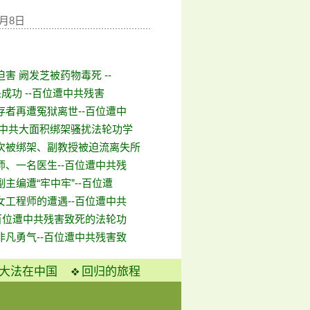
1月8日
害 阙发芝被药物毒死 --
杀成功 --百位遭中共残害
存者再遭冤狱离世--百位遭中
 中共大面积绑架骚扰法轮功学
次被绑架、副教授被迫流离失所
师、一名医生--百位遭中共残
主编遭“牢中牢”--百位遭
女工程师的遭遇--百位遭中共
-百位遭中共残害致死的法轮功
非凡勇气--百位遭中共残害致
大法在中国
回归的旅程