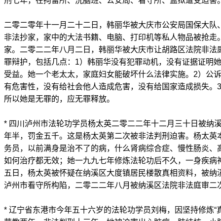
刑七年，在拘留所、洗脑班、公安局、看守所、监狱遭受迫害
二零二零年十一月二十二日，韩丽华被大庆市公安局国保大队
非法抄家，家中的大法书籍、电脑、打印机等私人物品被抢走。
家。二零二二年八月二日，韩丽华被大庆市让胡路区法院非法
罪辩护，包括几点：1）韩丽华没有犯罪动机，没有证据证明
受益。她一个老太太，家庭妇女能破坏什么法律实施。2）公
有危害性，没有给社会他人造成危害，没有给国家造成损失。
所以她是无罪的，应无罪释放。
* 四川泸州市法轮功学员杨太英二零二二年十二月三十日被纳
年半，罚金五千。这是杨太英第二次被非法判刑迫害。杨太英
务员，以前满身是治不了的病，什么肾病综合症、慢性肠炎、
如何治疗都无效；她一九九七年修炼法轮功后不久，一身疾病
五日，杨太英被怀疑在纳溪区大度镇居民楼散真相资料，被纳
泸州市看守所构陷，二零二二年八月被纳溪区法院非法庭审二
* 辽宁省东港市今年五十六岁的法轮功学员刘梅，因坚持修炼“