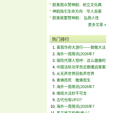
欧美观众赞神韵：树立文化典
神韵指引生命方向 华人自豪
欧美政要赞神韵： 弘扬人性
更多文章 »
热门排行
喜观华府大游行——致敬大法
海外一周简讯(2026年7
保险代理人惊呼：这么健康的
中国法轮功学员近期遭迫害案
从无声世界回有声世界
害佛而死 敬佛而生
海外一周简讯(2026年7
缘结大法妙不可言
古代也有UFO?
海外一周简讯(2026年7
真正放下的是“贪心”