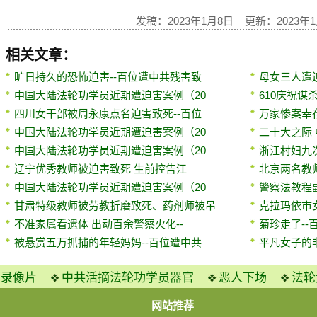
发稿：2023年1月8日 更新：2023年
相关文章：
旷日持久的恐怖迫害--百位遭中共残害致
母女三人遭迫
中国大陆法轮功学员近期遭迫害案例（20
610庆祝谋
四川女干部被周永康点名迫害致死--百位
万家惨案幸
中国大陆法轮功学员近期遭迫害案例（20
二十大之际
中国大陆法轮功学员近期遭迫害案例（20
浙江村妇九
辽宁优秀教师被迫害致死 生前控告江
北京两名教
中国大陆法轮功学员近期遭迫害案例（20
警察法教程副
甘肃特级教师被劳教折磨致死、药剂师被吊
克拉玛依市
不准家属看遗体 出动百余警察火化--
菊珍走了-
被悬赏五万抓捕的年轻妈妈--百位遭中共
平凡女子的
火录像片
中共活摘法轮功学员器官
恶人下场
法轮
网站推荐