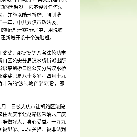
信仰的黑监狱。它不经过任何法
众，并施以酷刑折磨、强制洗
二一年，中共武汉市政法委、
的所谓“清零行动”中，用洗脑
，还新增开设十个洗脑班。
丁婆婆、邵婆婆等八名法轮功学
硚口区公安分局汉水桥街派出所
员绑架到硚口区公安分局汉水桥
邵婆婆已是八十多岁。四月十九
叶海的“法制教育学习班”，即
八月二日被大庆市让胡路区法院
家住大庆市让胡路区采油六厂庆
标准做好人，身心受益。一九九
次被绑架、非法关押、被非法判