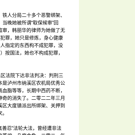
。
、铁人分局二十多个恶警绑架、
当晚她被所谓“取保候审”回
庭审，韩丽华的律师为她做了无
她犯罪，她只是修炼，身心健康
诉人指定的东西构不成犯罪，没
3）按国法，她也不构成犯罪，
溪区法院下达非法判决：判刑三
本是泸州市纳溪区农机局优秀公
高血脂等等，长期中西药不断，
神奇的消失了。二零二二年三月
溪区大度镇派出所绑架、关押到
次。
真善忍”法轮大法，曾经遭非法