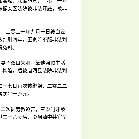
脑萎缩，几度命危。二零二一年
东振安区法院被非法开庭，被非
士，二零二一年九月十日被白云
法判刑四年，王家芳不服非法判
持冤判。
中妻子双目失明，靠他照顾生活
、构陷，后被唐河县法院非法判
二十七日再次被绑架，二零二二
索罚金一万元。
，二次被劳教迫害，三颗门牙被
世二十八天后，桑阿镇中共官员