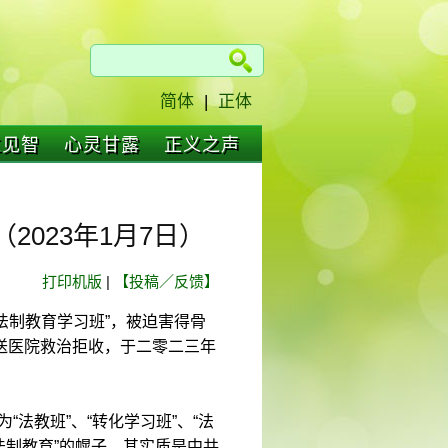
简体
|
正体
仁见智
心灵甘露
正义之声
023年1月7日）
打印机版
|
【投稿／反馈】
“法制教育学习班”，被迫害得骨
送医院救治拒收，于二零二三年
“法教班”、“转化学习班”、“法
“法制教育”的幌子，其实质是中共