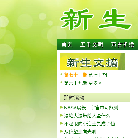
首页
五千文明
万古机缘
第七十一期
第七十期
第六十九期
更多 »
即时滚动
NASA局长：宇宙中可能到
法轮大法带给人些什么
不起眼的小道士先成了仙
从绝望走向光明