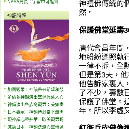
NASA局長：宇宙中可能到
神禮佛傳統的
然。
神韻特輯
保護佛堂延壽3
唐代會昌年間
地紛紛遵照執
一律不拆，全
但是第3天，
他告訴家裏人
加國觀眾：神韻帶來希望和鼓
了不少，壽數
多倫多神韻演出盛況振奮人心
保護了佛堂。
神韻演出各族裔觀眾：美如畫
年。所以李虛又
日本觀眾：神韻傳遞當下最需
觀神韻心靈升華 歐美觀眾盼
紅衛兵砍佛像
感動日本 神韻洗滌心靈傳遞