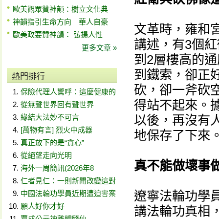
歐美觀眾贊神韻：樹立文化典
神韻指引生命方向 華人自豪
文革時，雍和宮
歐美政要贊神韻： 弘揚人性
講述，有3個
更多文章 »
到2層樓高的
到鐵索，卻正
熱門排行
砍，卻一斧砍
保險代理人驚呼：這麼健康的
得站不起來。
從無聲世界回有聲世界
緣結大法妙不可言
以後，再沒有
[萬物有言] 烈火中成器
地保存了下來
真正放下的是“貪心”
從絕望走向光明
真不能做壞事
海外一周簡訊(2026年8
仁者見仁：一則新聞改變這對
遼寧法輪功學
中國法輪功學員近期遭迫害案
願人好你才好
講法輪功真相
賈成公元神離體隨仙