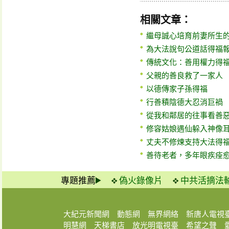
相關文章：
繼母誠心培育前妻所生的
為大法說句公道話得福
傳統文化：善用權力得
父親的善良救了一家人
以德傳家子孫得福
行善積陰德大忍消巨禍
從我和鄰居的往事看善
修容姑娘遇仙躲入神像
丈夫不修煉支持大法得
善待老者，多年眼疾痊
專題推薦
偽火錄像片
中共活摘法
大紀元新聞網
動態網
無界網絡
新唐人電視
明慧網
天梯書店
放光明電視臺
希望之聲