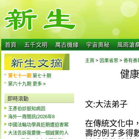
首頁
五千文明
萬古機緣
宇宙奧秘
風雨滄
主頁
>
因果省思
>
善有善
健
第七十一期
第七十期
第六十九期
更多 »
即時滾動
文:大法弟子
王彥伯診脈知病因
海外一周簡訊(2026年8
在傳統文化中
中國法輪功學員近期遭迫害案
壽的例子多得
大法告訴我要做一個誠實的人