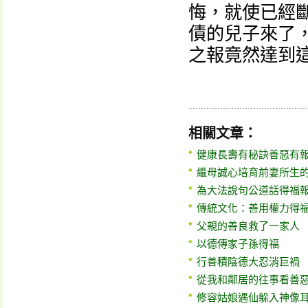
悔，就使已經
債的兒子來了
之報竟然達到
相關文章：
健康長壽有秘訣善惡有
繼母誠心培育前妻所生的
為大法說句公道話得福
傳統文化：善用權力得
父親的善良救了一家人
以德傳家子孫得福
行善積陰德大忍消巨禍
從我和鄰居的往事看善
修容姑娘遇仙躲入神像