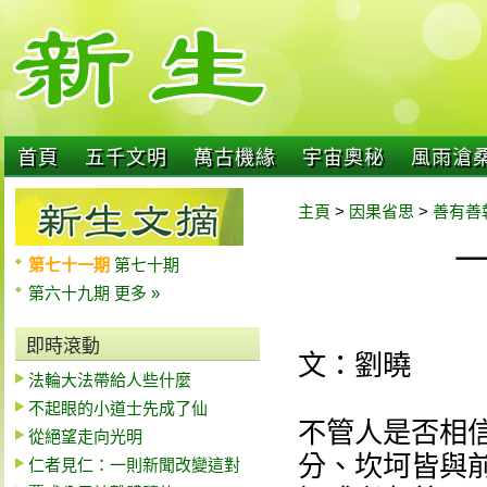
首頁
五千文明
萬古機緣
宇宙奧秘
風雨滄
主頁
>
因果省思
>
善有善
第七十一期
第七十期
第六十九期
更多 »
即時滾動
文：劉曉
法輪大法帶給人些什麼
不起眼的小道士先成了仙
不管人是否相
從絕望走向光明
分、坎坷皆與
仁者見仁：一則新聞改變這對