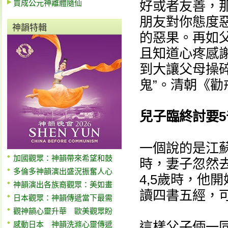
賈成公元神離體隨仙
好或者友善，
朋友對你態度
神韻特輯
的惡果。再如
且知道心疼感
到大讓父母操
鬼”。清朝《
兒子臨終討要5
一個說的是江
加國觀眾：神韻帶來希望和鼓
時，妻子忽然
多倫多神韻演出盛況振奮人心
4,5歲時，他
神韻演出各族裔觀眾：美如畫
讀四書五經，
日本觀眾：神韻傳遞當下最需
觀神韻心靈升華 歐美觀眾盼
這樣父子倆一同
感動日本 神韻洗滌心靈傳遞