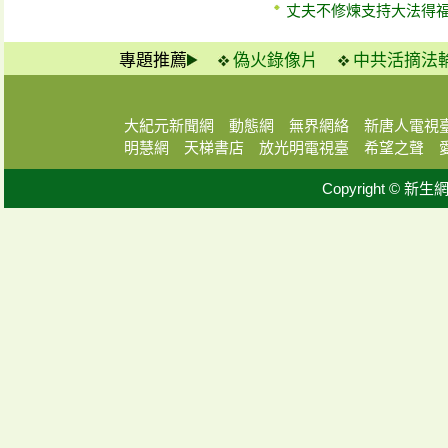
丈夫不修煉支持大法得
專題推薦
偽火錄像片
中共活摘法
大紀元新聞網
動態網
無界網絡
新唐人電視
明慧網
天梯書店
放光明電視臺
希望之聲
Copyright © 新