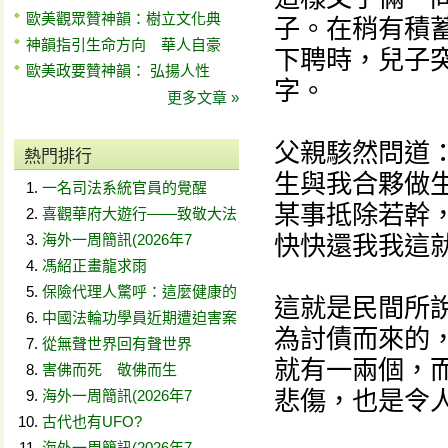
歐美觀眾贊神韻：樹立文化典
子。在稍有積
神韻指引生命方向 華人自豪
下聘時，兒子
歐美政要贊神韻： 弘揚人性
字。
更多文章 »
父親駭然問道：
熱門排行
生與我合夥做
一名司法系統官員的覺醒
某事抵除若幹
喜觀華府大遊行——致敬大法
海外一周簡訊(2026年7
快快還我我這
馮紹正畫龍求雨
保險代理人驚呼：這麼健康的
這就是民間所
中國法輪功學員近期遭迫害案
為討債而來的
從無聲世界回有聲世界
就有一兩個，
害佛而死 敬佛而生
悲傷，也是令
海外一周簡訊(2026年7
古代也有UFO?
海外一周簡訊(2026年7