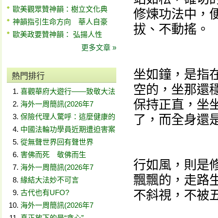
歐美觀眾贊神韻：樹立文化典
修煉功法中，
神韻指引生命方向 華人自豪
拔、不動搖。
歐美政要贊神韻： 弘揚人性
更多文章 »
坐如鐘，是指
熱門排行
空的，坐那還
喜觀華府大遊行——致敬大法
保持正直，坐
海外一周簡訊(2026年7
保險代理人驚呼：這麼健康的
了，而全身還
中國法輪功學員近期遭迫害案
從無聲世界回有聲世界
害佛而死 敬佛而生
行如風，則是
海外一周簡訊(2026年7
飄飄的，走路
緣結大法妙不可言
不斜視，不被
古代也有UFO?
海外一周簡訊(2026年7
真正放下的是“貪心”