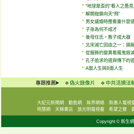
“地球是歪的”看人之愚
解開枷鎖向天“飛”
男女議婚時應看重什麼
子孫為何不成才
後母任氏，教子成大器
北宋滅亡因由之一：損
從服飾的變異看魔鬼毀
孔子追求的道與傳下的
A面人生與B面人生
專題推薦
偽火錄像片
中共活摘法
大紀元新聞網
動態網
無界網絡
新唐人電視
明慧網
天梯書店
放光明電視臺
希望之聲
Copyright © 新