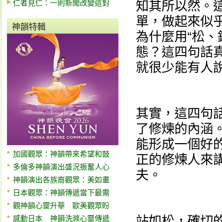
仁者見仁：一則新聞改變這對
知其所以然。
單，做起來似
神韻特輯
為什麼用“松、
態？這四句話
就很少能有人
其實，這四句
了修煉的內涵
能形成一個好
加國觀眾：神韻帶來希望和鼓
正的修煉人來
多倫多神韻演出盛況振奮人心
夫。
神韻演出各族裔觀眾：美如畫
日本觀眾：神韻傳遞當下最需
觀神韻心靈升華 歐美觀眾盼
站如松，確切
感動日本 神韻洗滌心靈傳遞