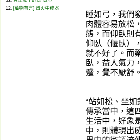
[萬物有言] 烈火中成器
睡如弓，我們
肉體容易放松
態，而仰臥則
仰臥（偃臥）
就不好了。而
臥，益人氣力
蹙，覺不厭舒。
“站如松、坐如
傳承當中，這
生活中，好象
中，則體現出