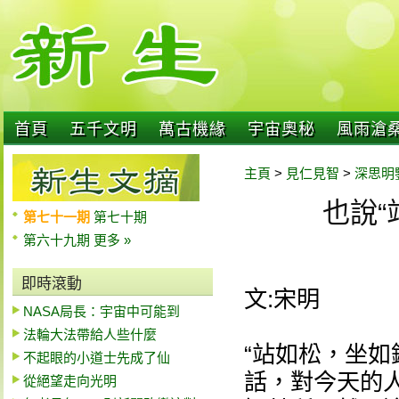
首頁
五千文明
萬古機緣
宇宙奧秘
風雨滄
主頁
>
見仁見智
>
深思明
也說“
第七十一期
第七十期
第六十九期
更多 »
即時滾動
文:宋明
NASA局長：宇宙中可能到
法輪大法帶給人些什麼
“站如松，坐如
不起眼的小道士先成了仙
話，對今天的
從絕望走向光明