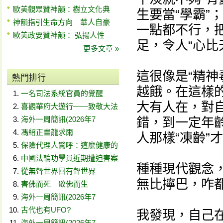
歐美觀眾贊神韻：樹立文化典
生要當“學霸”
神韻指引生命方向 華人自豪
一點都不行，
歐美政要贊神韻： 弘揚人性
足，令人“心比
更多文章 »
這很像是“精神
熱門排行
越餓。在這樣的
一名司法系統官員的覺醒
大有人在，對
喜觀華府大遊行——致敬大法
海外一周簡訊(2026年7
錯，到一定年
馮紹正畫龍求雨
人那樣“凍齡”
保險代理人驚呼：這麼健康的
中國法輪功學員近期遭迫害案
種種現代觀念，
從無聲世界回有聲世界
無比擰巴，咋
害佛而死 敬佛而生
海外一周簡訊(2026年7
古代也有UFO?
我發現，自己
海外一周簡訊(2026年7