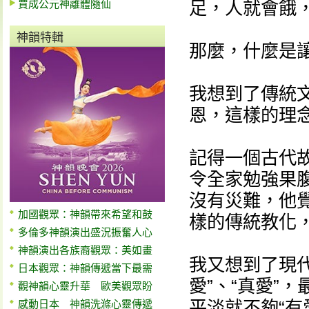
賈成公元神離體隨仙
足，人就會餓
神韻特輯
那麼，什麼是讓
我想到了傳統
恩，這樣的理念
記得一個古代
令全家勉強果
沒有災難，他
加國觀眾：神韻帶來希望和鼓
樣的傳統教化
多倫多神韻演出盛況振奮人心
神韻演出各族裔觀眾：美如畫
我又想到了現代
日本觀眾：神韻傳遞當下最需
愛”、“真愛”
觀神韻心靈升華 歐美觀眾盼
平淡就不夠“有
感動日本 神韻洗滌心靈傳遞