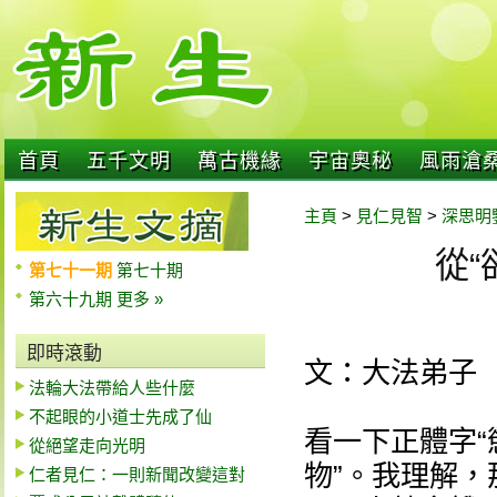
首頁
五千文明
萬古機緣
宇宙奧秘
風雨滄
主頁
>
見仁見智
>
深思明
從
第七十一期
第七十期
第六十九期
更多 »
即時滾動
文：大法弟子
法輪大法帶給人些什麼
不起眼的小道士先成了仙
看一下正體字“
從絕望走向光明
物”。我理解，
仁者見仁：一則新聞改變這對