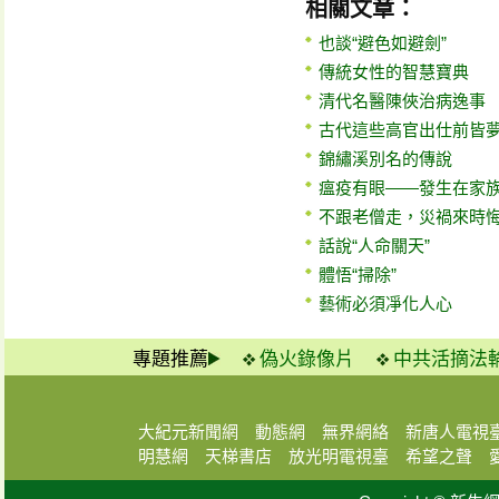
相關文章：
也談“避色如避劍”
傳統女性的智慧寶典
清代名醫陳俠治病逸事
古代這些高官出仕前皆
錦繡溪別名的傳說
瘟疫有眼——發生在家
不跟老僧走，災禍來時
話說“人命關天”
體悟“掃除”
藝術必須凈化人心
專題推薦
偽火錄像片
中共活摘法
大紀元新聞網
動態網
無界網絡
新唐人電視
明慧網
天梯書店
放光明電視臺
希望之聲