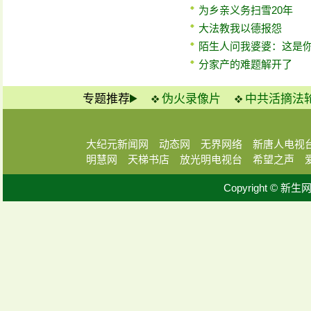
为乡亲义务扫雪20年
大法教我以德报怨
陌生人问我婆婆：这是
分家产的难题解开了
专题推荐
伪火录像片
中共活摘法
大纪元新闻网
动态网
无界网络
新唐人电视
明慧网
天梯书店
放光明电视台
希望之声
Copyright © 新