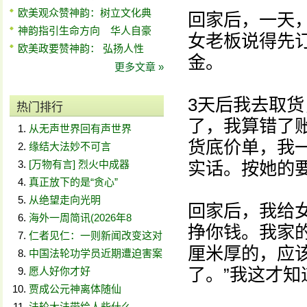
欧美观众赞神韵：树立文化典
回家后，一天
神韵指引生命方向 华人自豪
女老板说得先
欧美政要赞神韵： 弘扬人性
金。
更多文章 »
3天后我去取
热门排行
了，我算错了
从无声世界回有声世界
货底价单，我
缘结大法妙不可言
[万物有言] 烈火中成器
实话。按她的
真正放下的是“贪心”
从绝望走向光明
回家后，我给
海外一周简讯(2026年8
挣你钱。我家的
仁者见仁：一则新闻改变这对
厘米厚的，应该
中国法轮功学员近期遭迫害案
了。”我这才
愿人好你才好
贾成公元神离体随仙
法轮大法带给人些什么