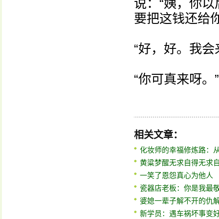
说：“姨，你
要把这钱还给
“好，好。我会
“你可真来呀。”
相关文章：
化妆师的幸福修炼路：
黄粱梦醒无求自得无求
一笑了恩怨真心为他人
瓷器店老板：你是我最
婆媳一辈子解不开的仇
新学员：遇车祸坏事变