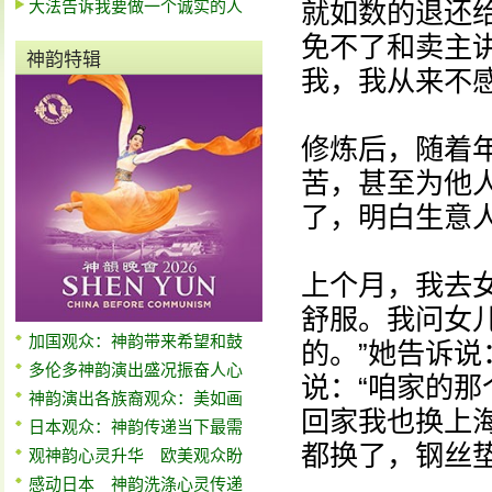
大法告诉我要做一个诚实的人
就如数的退还
免不了和卖主
神韵特辑
我，我从来不
修炼后，随着
苦，甚至为他
了，明白生意
上个月，我去
舒服。我问女
加国观众：神韵带来希望和鼓
的。”她告诉说
多伦多神韵演出盛况振奋人心
说：“咱家的
神韵演出各族裔观众：美如画
回家我也换上海
日本观众：神韵传递当下最需
都换了，钢丝
观神韵心灵升华 欧美观众盼
感动日本 神韵洗涤心灵传递