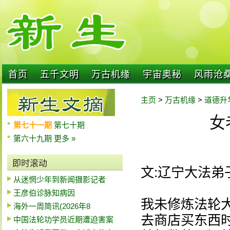
首页
五千文明
万古机缘
宇宙奥秘
风雨沧
主页
>
万古机缘
>
道德升
女
第七十一期
第七十期
第六十九期
更多 »
即时滚动
文:辽宁大法弟
从迷惘少年到新闻摄影记者
王彦伯诊脉知病因
我未修炼法轮
海外一周简讯(2026年8
去商店买东西
中国法轮功学员近期遭迫害案