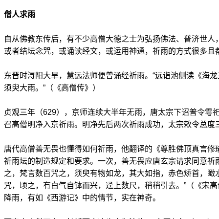
僧人求雨
自从佛教东传后，有不少高僧大德之士为弘扬佛法、普济世人
或者结坛念咒，或诵读经文，或运用神通，祈雨的方式很多且
东晋时浔阳大旱，慧远法师便曾诵经祈雨。“远诣池侧读《海
须臾大雨。”（《高僧传》）
贞观三年（629），京师连续大半年无雨，唐太宗下诏普令雩
召高僧明净入京祈雨。明净先后两次祈雨成功，太宗敕令总度
唐代高僧善无畏也懂得如何祈雨，他翻译的《尊胜佛顶真言修
祈雨坛的制造规定和要求。一次，善无畏应唐玄宗请求同意祈
之，梵言数百咒之，须臾有物如龙，其大如指，赤色矫首，瞰
咒，顷之，有白气自钵而兴，迳上数尺，稍稍引去。”（《宋
降雨，有如《西游记》中的情节，实在神奇。