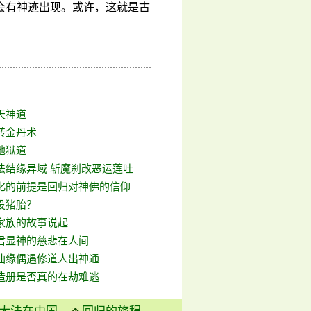
会有神迹出现。或许，这就是古
天神道
转金丹术
地狱道
法结缘异域 斩魔刹改恶运莲吐
化的前提是回归对神佛的信仰
投猪胎？
家族的故事说起
君显神的慈悲在人间
仙缘偶遇修道人出神通
造册是否真的在劫难逃