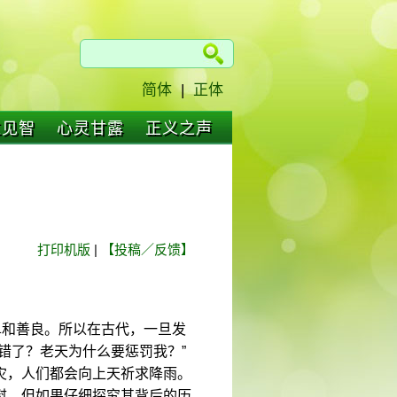
简体
|
正体
仁见智
心灵甘露
正义之声
打印机版
|
【投稿／反馈】
卑和善良。所以在古代，一旦发
错了？老天为什么要惩罚我？”
灾，人们都会向上天祈求降雨。
慰。但如果仔细探究其背后的历