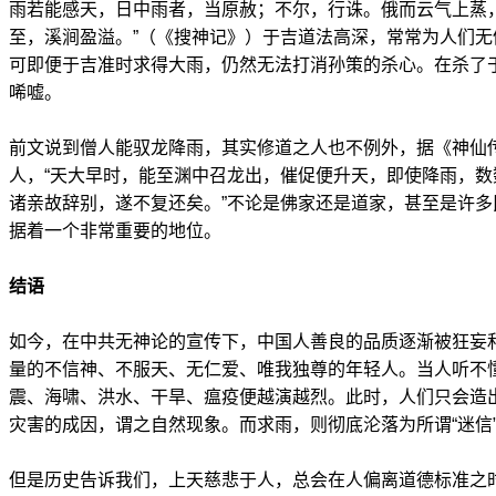
雨若能感天，日中雨者，当原赦；不尔，行诛。俄而云气上蒸
至，溪涧盈溢。”（《搜神记》）于吉道法高深，常常为人们
可即便于吉准时求得大雨，仍然无法打消孙策的杀心。在杀了
唏嘘。
前文说到僧人能驭龙降雨，其实修道之人也不例外，据《神仙
人，“天大早时，能至渊中召龙出，催促便升天，即使降雨，
诸亲故辞别，遂不复还矣。”不论是佛家还是道家，甚至是许
据着一个非常重要的地位。
结语
如今，在中共无神论的宣传下，中国人善良的品质逐渐被狂妄
量的不信神、不服天、无仁爱、唯我独尊的年轻人。当人听不
震、海啸、洪水、干旱、瘟疫便越演越烈。此时，人们只会造出
灾害的成因，谓之自然现象。而求雨，则彻底沦落为所谓“迷信
但是历史告诉我们，上天慈悲于人，总会在人偏离道德标准之