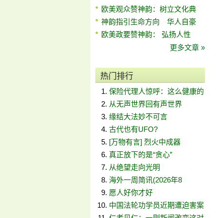
欧美观众赞神韵：树立文化典
神韵指引生命方向 华人自豪
欧美政要赞神韵： 弘扬人性
更多文章 »
热门排行
保险代理人惊呼：这么健康的
从无声世界回有声世界
缘结大法妙不可言
古代也有UFO?
[万物有言] 烈火中成器
真正放下的是“贪心”
从绝望走向光明
海外一周简讯(2026年8
愿人好你才好
中国法轮功学员近期遭迫害案
仁者见仁：一则新闻改变这对