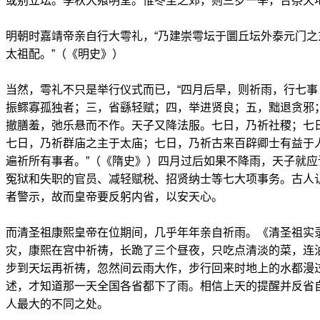
或别立坛。季秋大飨明堂。惟冬至之郊，则三岁一举，合祭天地
明朝时嘉靖帝亲自行大雩礼，“乃建崇雩坛于圜丘坛外泰元门
太祖配。”（《明史》）
当然，雩礼不只是举行仪式而已，“四月后旱，则祈雨，行七
振鳏寡孤独者；三，省繇轻赋；四，举进贤良；五，黜退贪邪
撤膳羞，弛乐悬而不作。天子又降法服。七日，乃祈社稷；七
七日，乃祈群庙之主于太庙；七日，乃祈古来百辟卿士有益于
遍祈所有事者。”（《隋史》）四月过后如果不降雨，天子就
冤狱和失职的官员、减轻赋税、招贤纳士等七大项事务。古人
者警示，故而皇帝要反躬内省，以安天心。
而清圣祖康熙皇帝在位期间，几乎年年亲自祈雨。《清圣祖实
灾，康熙在宫中祈祷，长跪了三个昼夜，只吃点清淡的菜，连
步到天坛再祈祷，忽然间云雨大作，步行回来时地上的水都漫
述，才知道那一天全国各省都下了雨。相信上天的提醒并反省
人最大的不同之处。