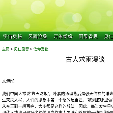
宇宙奥秘
风雨沧桑
万象纷纷
因果省思
见
主页
>
见仁见智
>
信仰漫谈
古人求雨漫谈
文:新竹
我们中国人常说“靠天吃饭”，朴素的道理背后是敬天信神的谦
生天灾人祸，人们的思想中第一个想的是自己，“我到底哪里做
从帝王到一般百姓，大多都是这样的想法。因此，每当发生旱
现代人或许只是把这种做法当作古人愚昧和迷信的一种自我安