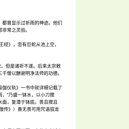
，都曾显示过祈雨的神迹。他们
都非常之灵验。
龙王经》，忽有巨蛇从池上空，
祀，但是诸祈不遂。后来太宗敕
三千僧以酬谢明净法师的功德。
瑜伽仪轨》一书中就详细记载了
雨，“乃盛一钵水，以小刀搅
水面，复潜于钵底。畏且搅且
高僧传》）善无畏可用咒语驭龙