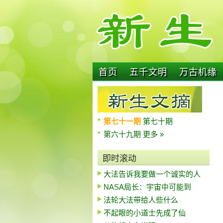
首页
五千文明
万古机缘
第七十一期
第七十期
第六十九期
更多 »
即时滚动
大法告诉我要做一个诚实的人
NASA局长：宇宙中可能到
法轮大法带给人些什么
不起眼的小道士先成了仙