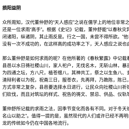
损阳益阴
众所周知，汉代董仲舒的“天人感应”之说在儒学上的地位非常
还是一位求雨“高手”。根据《史记》记载，董仲舒能“以春秋
闭诸阳，纵诸阴，其止雨反是。行之一国，未尝不得所欲。”
没有一次不成功的，在这样高的成功率之下，天人感应之说也
那么董仲舒是如何求雨的呢？在他所著的《春秋繁露》中记载
县邑以水日祷社稷山川，家人祀户，无伐名木，无斩山林，暴
为四通之坛，方八尺，植苍缯八，其神共工，祭之以生鱼八、
清辩利者以为祝，祝斋三日，服苍衣，先再拜，乃跪陈，陈已
方式非常之复杂，县邑要选择水日进行，让民众向社稷山川祈
们砍伐，而且对筑坛的样式、祝告的祷文、禁忌、供品、仪轨
董仲舒所记载的求雨之法，因季节变化而各有不同。对于冬天
名山以助之”。值得一提的是，虽然现代的人们或许已经不再
龙的传统如今仍在中国各地流行。