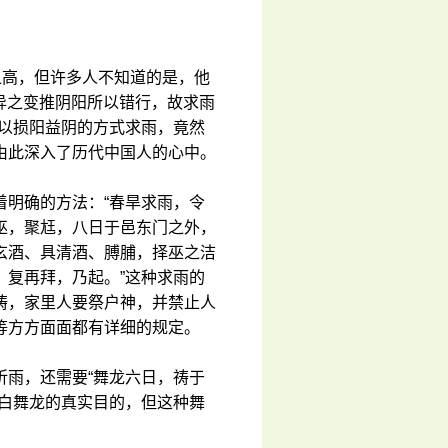
之高，但许多人不知道的是，他
灾异之变推阴阳所以错行，故求雨
他以损阳益阴的方式求雨，竟然
由此深入了历代中国人的心中。
着明确的方法：“春旱求雨，令
巫，聚尪，八日于邑东门之外，
玄酒、具清酒、膊脯，择巫之洁
，复再拜，乃起。”这种求雨的
祷，家里人要祭户神，并禁止人
等方方面面都有详细的规定。
祈雨，还需要“舞龙六日，祷于
明白舞龙的真实目的，但这种舞