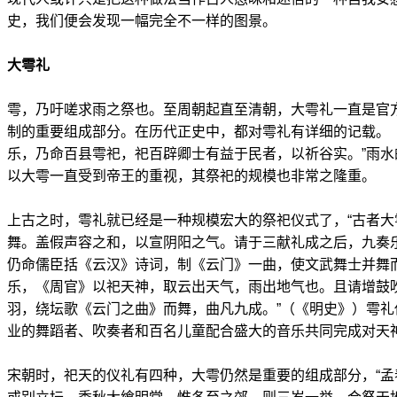
史，我们便会发现一幅完全不一样的图景。
大雩礼
雩，乃吁嗟求雨之祭也。至周朝起直至清朝，大雩礼一直是官
制的重要组成部分。在历代正史中，都对雩礼有详细的记载。
乐，乃命百县雩祀，祀百辟卿士有益于民者，以祈谷实。”雨
以大雩一直受到帝王的重视，其祭祀的规模也非常之隆重。
上古之时，雩礼就已经是一种规模宏大的祭祀仪式了，“古者
舞。盖假声容之和，以宣阴阳之气。请于三献礼成之后，九奏
仍命儒臣括《云汉》诗词，制《云门》一曲，使文武舞士并舞
乐，《周官》以祀天神，取云出天气，雨出地气也。且请增鼓
羽，绕坛歌《云门之曲》而舞，曲凡九成。”（《明史》）雩
业的舞蹈者、吹奏者和百名儿童配合盛大的音乐共同完成对天
宋朝时，祀天的仪礼有四种，大雩仍然是重要的组成部分，“