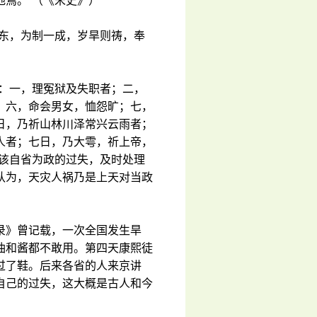
焉。”（《宋史》）
之东，为制一成，岁旱则祷，奉
事：一，理冤狱及失职者；二，
；六，命会男女，恤怨旷；七，
日，乃祈山林川泽常兴云雨者；
人者；七日，乃大雩，祈上帝，
应该自省为政的过失，及时处理
认为，天灾人祸乃是上天对当政
录》曾记载，一次全国发生旱
油和酱都不敢用。第四天康熙徒
过了鞋。后来各省的人来京讲
自己的过失，这大概是古人和今