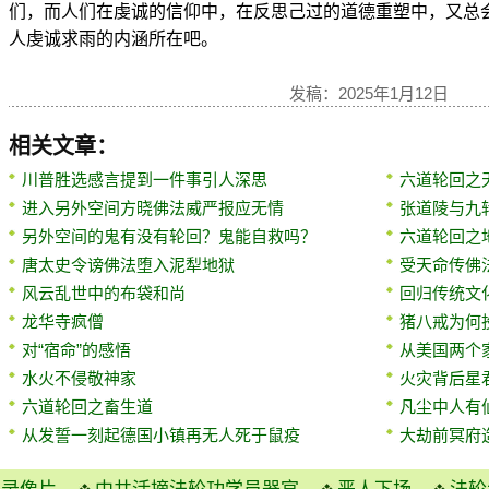
们，而人们在虔诚的信仰中，在反思己过的道德重塑中，又总
人虔诚求雨的内涵所在吧。
发稿：2025年1月12日
相关文章：
川普胜选感言提到一件事引人深思
六道轮回之
进入另外空间方晓佛法威严报应无情
张道陵与九
另外空间的鬼有没有轮回？鬼能自救吗？
六道轮回之
唐太史令谤佛法堕入泥犁地狱
受天命传佛
风云乱世中的布袋和尚
回归传统文
龙华寺疯僧
猪八戒为何
对“宿命”的感悟
从美国两个
水火不侵敬神家
火灾背后星
六道轮回之畜生道
凡尘中人有
从发誓一刻起德国小镇再无人死于鼠疫
大劫前冥府