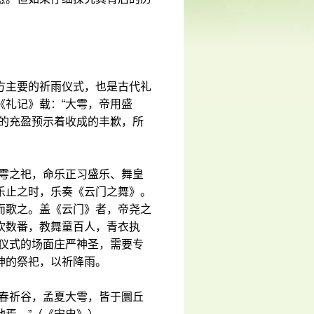
方主要的祈雨仪式，也是古代礼
《礼记》载：“大雩，帝用盛
水的充盈预示着收成的丰歉，所
大雩之祀，命乐正习盛乐、舞皇
乐止之时，乐奏《云门之舞》。
而歌之。盖《云门》者，帝尧之
吹数番，教舞童百人，青衣执
礼仪式的场面庄严神圣，需要专
神的祭祀，以祈降雨。
孟春祈谷，孟夏大雩，皆于圜丘