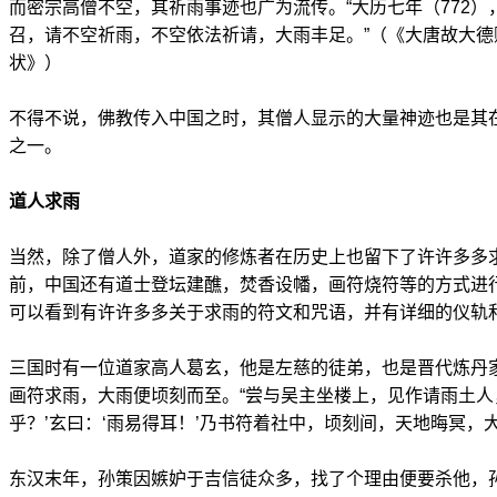
而密宗高僧不空，其祈雨事迹也广为流传。“大历七年（772
召，请不空祈雨，不空依法祈请，大雨丰足。”（《大唐故大
状》）
不得不说，佛教传入中国之时，其僧人显示的大量神迹也是其
之一。
道人求雨
当然，除了僧人外，道家的修炼者在历史上也留下了许许多多
前，中国还有道士登坛建醮，焚香设幡，画符烧符等的方式进
可以看到有许许多多关于求雨的符文和咒语，并有详细的仪轨
三国时有一位道家高人葛玄，他是左慈的徒弟，也是晋代炼丹
画符求雨，大雨便顷刻而至。“尝与吴主坐楼上，见作请雨土人
乎？’玄曰：‘雨易得耳！’乃书符着社中，顷刻间，天地晦冥，
东汉末年，孙策因嫉妒于吉信徒众多，找了个理由便要杀他，