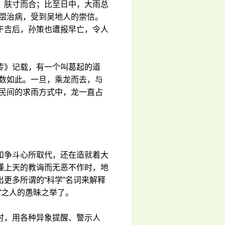
，肤寸而合；比至日中，大雨总
无偿治病，受到吴地人的崇信。
于吉后，孙策也遭报早亡，令人
传》记载，有一个叫葛起的道
数数如此。一旦，乘龙而去，与
多民间的求雨方式中，龙一直占
和争斗心所取代，还在造就着大
懂上天的教诲而无恶不作时，地
更多所谓的“科学”名词来解释
”之人的愚昧之举了。
时，用各种异象提醒、警示人