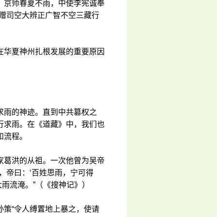
），京师春夏不雨，中使李宪诚奉
德赠司空大辨正广智不空三藏行
在华夏神州扎根发展的重要原因
求雨的神迹。直到中共篡权之
行求雨。在《道藏》中，我们也
和流程。
家葛洪的从祖。一次他曾为吴帝
，帝曰：‘百姓思雨，宁可得
大雨流淹。”（《搜神记》）
孙策“令人缚置地上暴之，使请